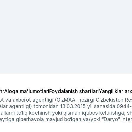
hr
Aloqa ma'lumotlari
Foydalanish shartlari
Yangiliklar arx
t va axborot agentligi (O‘zMAA, hozirgi O‘zbekiston Res
ar agentligi) tomonidan 13.03.2015 yil sanasida 0944
allarni to‘liq ko‘chirish yoki qisman iqtibos keltirishga, 
ytiga giperhavola mavjud bo‘lgan va/yoki “Daryo” intern