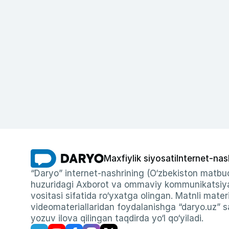
Maxfiylik siyosati
Internet-nas
“Daryo” internet-nashrining (O‘zbekiston matbuo
huzuridagi Axborot va ommaviy kommunikatsiyal
vositasi sifatida ro‘yxatga olingan. Matnli materi
videomateriallaridan foydalanishga “daryo.uz” sa
yozuv ilova qilingan taqdirda yo‘l qo‘yiladi.