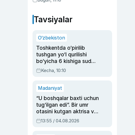
Tavsiyalar
O‘zbekiston
Toshkentda o‘pirilib
tushgan yo‘l qurilishi
bo‘yicha 6 kishiga sud
hukmi o‘qildi
Kecha, 10:10
Madaniyat
“U boshqalar baxti uchun
tug‘ilgan edi”. Bir umr
otasini kutgan aktrisa va
dublyaj ustasi Rimma
13:55 / 04.08.2026
Ahmedovaning
sinovlarga to‘la hayoti