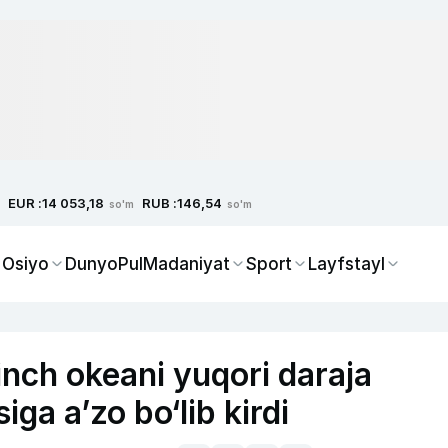
EUR :
RUB :
14 053,18
146,54
so'm
so'm
 Osiyo
Dunyo
Pul
Madaniyat
Sport
Layfstayl
nch okeani yuqori daraja
ga a’zo bo‘lib kirdi