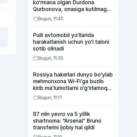
ko‘rmana olgan Durdona
Qurbonova, onasiga kutilmagan
sovg‘a tayyorlagan Umid vines,
Bugun, 11:45
xonanda Rayhon nimadan xafa?
Pulli avtomobil yo‘llarida
harakatlanish uchun yo‘l taloni
sotib olinadi
Bugun, 11:35
Rossiya hakerlari dunyo bo‘ylab
mehmonxona Wi-Fi’ga buzib
kirib ma’lumotlarni o‘g‘irlamoqda
— Microsoft
Bugun, 11:17
87 mln yevro va 5 yillik
shartnoma: “Arsenal” Bruno
transferini ijobiy hal qildi
Bugun, 11:10