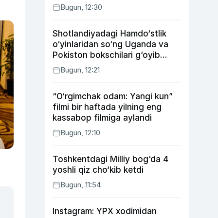
Bugun, 12:30
Shotlandiyadagi Hamdo‘stlik
o‘yinlaridan so‘ng Uganda va
Pokiston bokschilari g‘oyib
bo‘ldi
Bugun, 12:21
“O‘rgimchak odam: Yangi kun”
filmi bir haftada yilning eng
kassabop filmiga aylandi
Bugun, 12:10
Toshkentdagi Milliy bog‘da 4
yoshli qiz cho‘kib ketdi
Bugun, 11:54
Instagram: YPX xodimidan