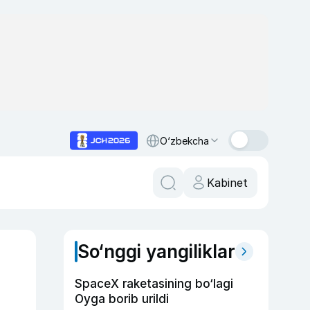
O‘zbekcha
Kabinet
So‘nggi yangiliklar
SpaceX raketasining bo‘lagi
Oyga borib urildi