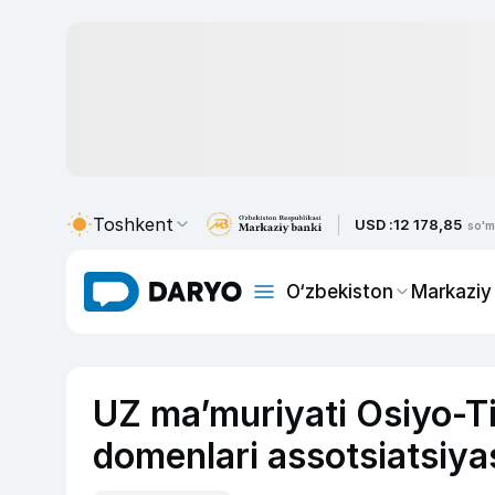
Toshkent
USD :
12 178,85
so'm
O‘zbekiston
Markaziy
UZ ma’muriyati Osiyo-Ti
domenlari assotsiatsiyasi