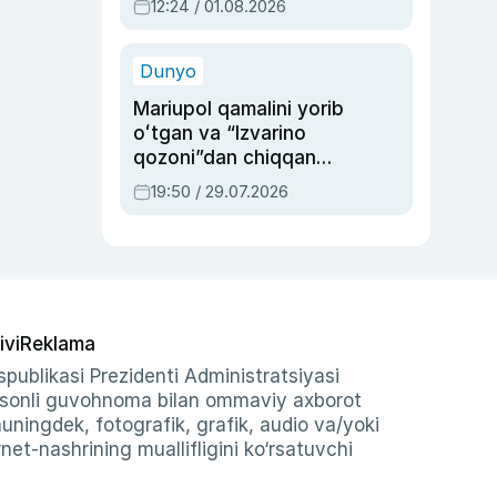
12:24 / 01.08.2026
ayblovlardan asrab
qolgan voqea
Dunyo
Mariupol qamalini yorib
oʻtgan va “Izvarino
qozoni”dan chiqqan
qahramon — Ukraina
19:50 / 29.07.2026
armiyasi bosh
qoʻmondoni Drapatiy
haqida
ivi
Reklama
publikasi Prezidenti Administratsiyasi
-sonli guvohnoma bilan ommaviy axborot
shuningdek, fotografik, grafik, audio va/yoki
et-nashrining muallifligini ko‘rsatuvchi