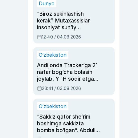
Dunyo
“Biroz sekinlashish
kerak”. Mutaxassislar
insoniyat sun’iy
intellektni boshqara
12:40 / 04.08.2026
olmay qolishidan xavotir
bildirdi
O‘zbekiston
Andijonda Tracker’ga 21
nafar bog‘cha bolasini
joylab, YTH sodir etgan
ayolga sud hukmi o‘qildi
23:41 / 03.08.2026
O‘zbekiston
“Sakkiz qator she’rim
boshimga sakkizta
bomba bo‘lgan”. Abdulla
Oripovni siyosiy