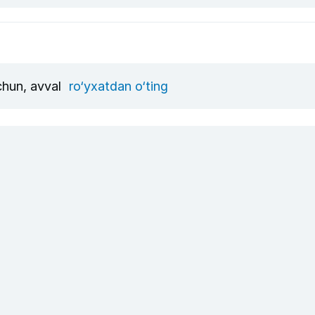
uchun, avval
ro‘yxatdan o‘ting