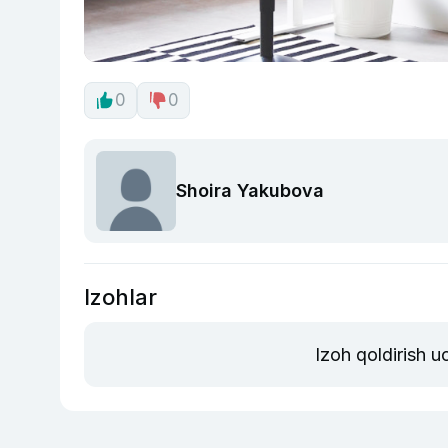
0
0
Shoira Yakubova
Izohlar
Izoh qoldirish 