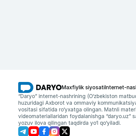
Maxfiylik siyosati
Internet-nas
“Daryo” internet-nashrining (O‘zbekiston matbuo
huzuridagi Axborot va ommaviy kommunikatsiyal
vositasi sifatida ro‘yxatga olingan. Matnli materi
videomateriallaridan foydalanishga “daryo.uz” sa
yozuv ilova qilingan taqdirda yo‘l qo‘yiladi.