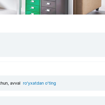
uchun, avval
ro‘yxatdan o‘ting