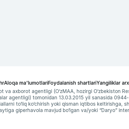
hr
Aloqa ma'lumotlari
Foydalanish shartlari
Yangiliklar arx
t va axborot agentligi (O‘zMAA, hozirgi O‘zbekiston Res
ar agentligi) tomonidan 13.03.2015 yil sanasida 0944
allarni to‘liq ko‘chirish yoki qisman iqtibos keltirishga, 
ytiga giperhavola mavjud bo‘lgan va/yoki “Daryo” intern