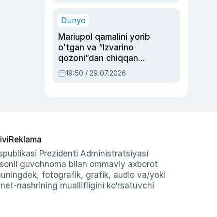
qolgan voqea
Dunyo
Mariupol qamalini yorib
oʻtgan va “Izvarino
qozoni”dan chiqqan
qahramon — Ukraina
19:50 / 29.07.2026
armiyasi bosh
qoʻmondoni Drapatiy
haqida
ivi
Reklama
publikasi Prezidenti Administratsiyasi
-sonli guvohnoma bilan ommaviy axborot
shuningdek, fotografik, grafik, audio va/yoki
et-nashrining muallifligini ko‘rsatuvchi