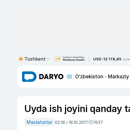
Toshkent
USD :
12 178,85
so'm
O‘zbekiston
Markaziy
Uyda ish joyini qanday t
Maslahatlar
02:18 / 18.10.2017
1937