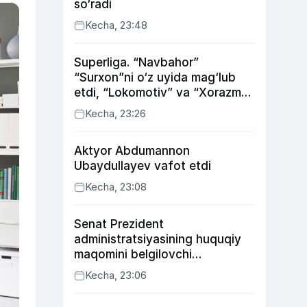
so‘radi
Kecha, 23:48
Superliga. “Navbahor”
“Surxon”ni o‘z uyida mag‘lub
etdi, “Lokomotiv” va “Xorazm”
uyda g‘alaba qozondi
Kecha, 23:26
Aktyor Abdu­mannon
Ubaydullayev vafot etdi
Kecha, 23:08
Senat Prezident
administratsiyasining huquqiy
maqomini belgilovchi
konstitutsiyaviy qonunni
Kecha, 23:06
ma’qulladi