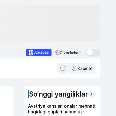
O‘zbekcha
Kabinet
So‘nggi yangiliklar
Avstriya kansleri onalar mehnati
haqidagi gaplari uchun uzr