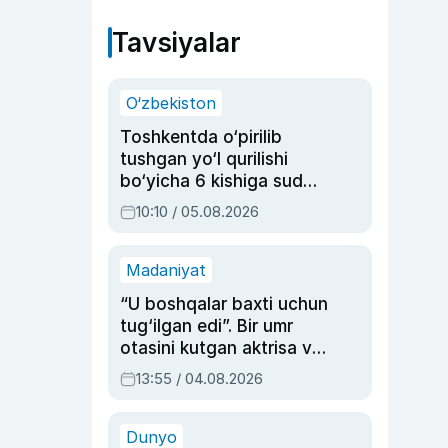
Tavsiyalar
O‘zbekiston
Toshkentda o‘pirilib
tushgan yo‘l qurilishi
bo‘yicha 6 kishiga sud
hukmi o‘qildi
10:10 / 05.08.2026
Madaniyat
“U boshqalar baxti uchun
tug‘ilgan edi”. Bir umr
otasini kutgan aktrisa va
dublyaj ustasi Rimma
13:55 / 04.08.2026
Ahmedovaning
sinovlarga to‘la hayoti
Dunyo