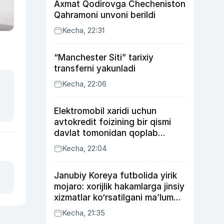
Axmat Qodirovga Checheniston
Qahramoni unvoni berildi
Kecha, 22:31
“Manchester Siti” tarixiy
transferni yakunladi
Kecha, 22:06
Elektromobil xaridi uchun
avtokredit foizining bir qismi
davlat tomonidan qoplab
berilishi mumkin
Kecha, 22:04
Janubiy Koreya futbolida yirik
mojaro: xorijlik hakamlarga jinsiy
xizmatlar ko‘rsatilgani ma’lum
qilindi
Kecha, 21:35