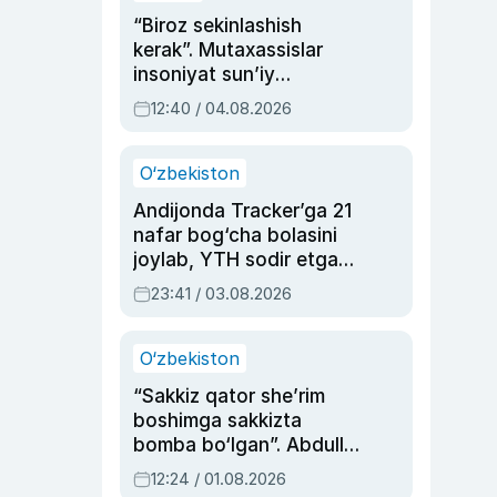
“Biroz sekinlashish
kerak”. Mutaxassislar
insoniyat sun’iy
intellektni boshqara
12:40 / 04.08.2026
olmay qolishidan xavotir
bildirdi
O‘zbekiston
Andijonda Tracker’ga 21
nafar bog‘cha bolasini
joylab, YTH sodir etgan
ayolga sud hukmi o‘qildi
23:41 / 03.08.2026
O‘zbekiston
“Sakkiz qator she’rim
boshimga sakkizta
bomba bo‘lgan”. Abdulla
Oripovni siyosiy
12:24 / 01.08.2026
ayblovlardan asrab