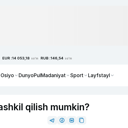
EUR :
RUB :
14 053,18
146,54
so'm
so'm
 Osiyo
Dunyo
Pul
Madaniyat
Sport
Layfstayl
ashkil qilish mumkin?