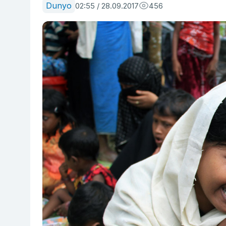
Dunyo
02:55 / 28.09.2017
456