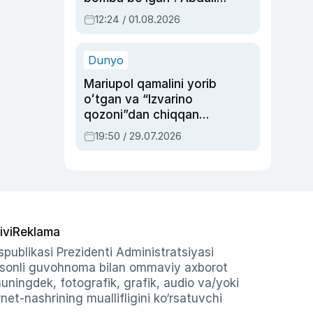
Oripovni siyosiy
12:24 / 01.08.2026
ayblovlardan asrab
qolgan voqea
Dunyo
Mariupol qamalini yorib
oʻtgan va “Izvarino
qozoni”dan chiqqan
qahramon — Ukraina
19:50 / 29.07.2026
armiyasi bosh
qoʻmondoni Drapatiy
haqida
ivi
Reklama
publikasi Prezidenti Administratsiyasi
-sonli guvohnoma bilan ommaviy axborot
shuningdek, fotografik, grafik, audio va/yoki
et-nashrining muallifligini ko‘rsatuvchi