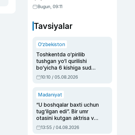
Bugun, 09:11
Tavsiyalar
O‘zbekiston
Toshkentda o‘pirilib
tushgan yo‘l qurilishi
bo‘yicha 6 kishiga sud
hukmi o‘qildi
10:10 / 05.08.2026
Madaniyat
“U boshqalar baxti uchun
tug‘ilgan edi”. Bir umr
otasini kutgan aktrisa va
dublyaj ustasi Rimma
13:55 / 04.08.2026
Ahmedovaning