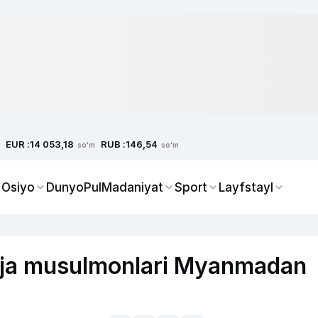
EUR :
RUB :
14 053,18
146,54
so'm
so'm
 Osiyo
Dunyo
Pul
Madaniyat
Sport
Layfstayl
inja musulmonlari Myanmadan