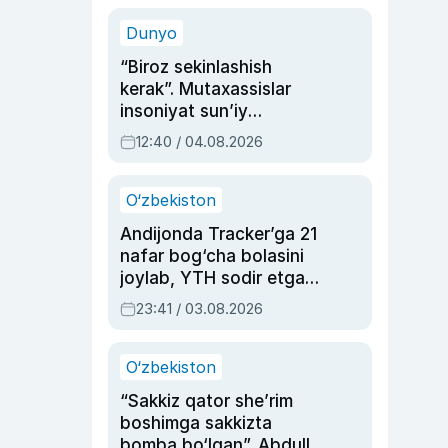
sinovlarga to‘la hayoti
Dunyo
“Biroz sekinlashish
kerak”. Mutaxassislar
insoniyat sun’iy
intellektni boshqara
12:40 / 04.08.2026
olmay qolishidan xavotir
bildirdi
O‘zbekiston
Andijonda Tracker’ga 21
nafar bog‘cha bolasini
joylab, YTH sodir etgan
ayolga sud hukmi o‘qildi
23:41 / 03.08.2026
O‘zbekiston
“Sakkiz qator she’rim
boshimga sakkizta
bomba bo‘lgan”. Abdulla