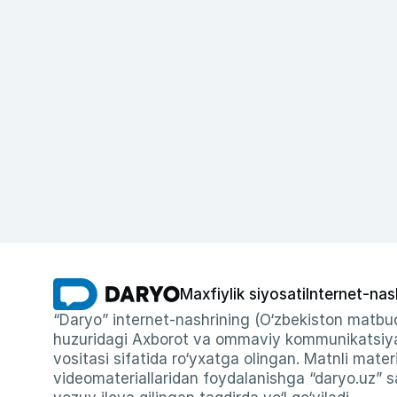
Maxfiylik siyosati
Internet-nas
“Daryo” internet-nashrining (O‘zbekiston matbuo
huzuridagi Axborot va ommaviy kommunikatsiyal
vositasi sifatida ro‘yxatga olingan. Matnli materi
videomateriallaridan foydalanishga “daryo.uz” sa