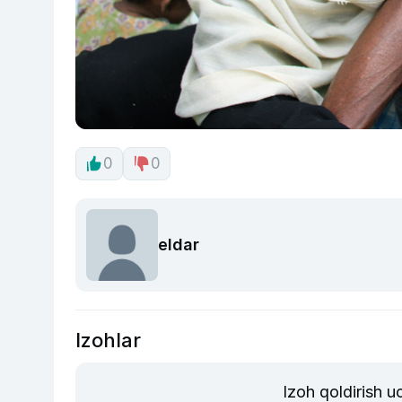
0
0
eldar
Izohlar
Izoh qoldirish 