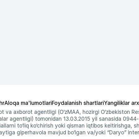
hr
Aloqa ma'lumotlari
Foydalanish shartlari
Yangiliklar arx
t va axborot agentligi (O‘zMAA, hozirgi O‘zbekiston Res
ar agentligi) tomonidan 13.03.2015 yil sanasida 0944
allarni to‘liq ko‘chirish yoki qisman iqtibos keltirishga, 
ytiga giperhavola mavjud bo‘lgan va/yoki “Daryo” intern