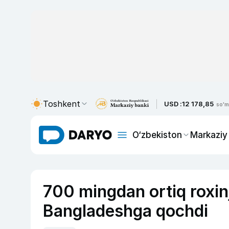
Toshkent
USD :
12 178,85
so'm
O‘zbekiston
Markaziy
700 mingdan ortiq rox
Bangladeshga qochdi