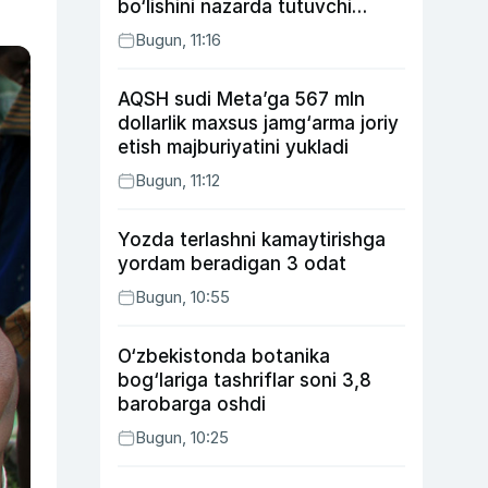
bo‘lishini nazarda tutuvchi
qonunni ma’qulladi
Bugun, 11:16
AQSH sudi Meta’ga 567 mln
dollarlik maxsus jamg‘arma joriy
etish majburiyatini yukladi
Bugun, 11:12
Yozda terlashni kamaytirishga
yordam beradigan 3 odat
Bugun, 10:55
O‘zbekistonda botanika
bog‘lariga tashriflar soni 3,8
barobarga oshdi
Bugun, 10:25