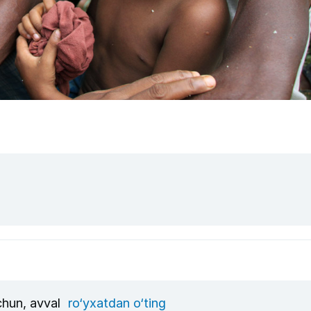
uchun, avval
ro‘yxatdan o‘ting