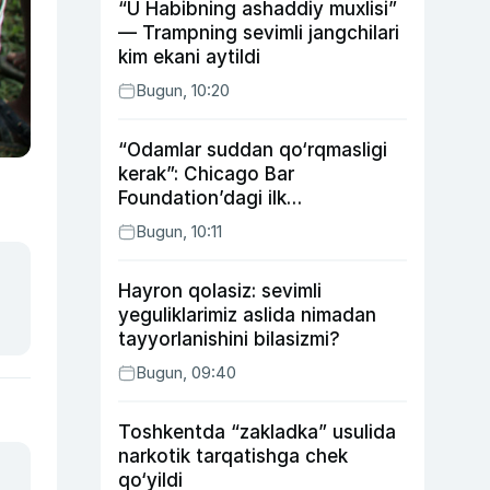
“U Habibning ashaddiy muxlisi”
— Trampning sevimli jangchilari
kim ekani aytildi
Bugun, 10:20
“Odamlar suddan qo‘rqmasligi
kerak”: Chicago Bar
Foundation’dagi ilk
o‘zbekistonlik Go‘zal
Bugun, 10:11
Abduaxatova
Hayron qolasiz: sevimli
yeguliklarimiz aslida nimadan
tayyorlanishini bilasizmi?
Bugun, 09:40
Toshkentda “zakladka” usulida
narkotik tarqatishga chek
qo‘yildi