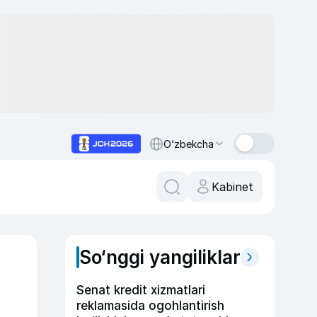
O‘zbekcha
Kabinet
So‘nggi yangiliklar
Senat kredit xizmatlari
reklamasida ogohlantirish