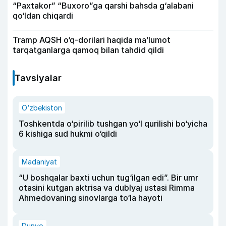
“Paxtakor” “Buxoro”ga qarshi bahsda g‘alabani
qo‘ldan chiqardi
Tramp AQSH o‘q-dorilari haqida ma’lumot
tarqatganlarga qamoq bilan tahdid qildi
Tavsiyalar
O‘zbekiston
Toshkentda o‘pirilib tushgan yo‘l qurilishi bo‘yicha
6 kishiga sud hukmi o‘qildi
Madaniyat
“U boshqalar baxti uchun tug‘ilgan edi”. Bir umr
otasini kutgan aktrisa va dublyaj ustasi Rimma
Ahmedovaning sinovlarga to‘la hayoti
Dunyo