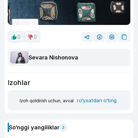
0
0
Sevara Nishonova
Izohlar
ro‘yxatdan o‘ting
Izoh qoldirish uchun, avval
So‘nggi yangiliklar