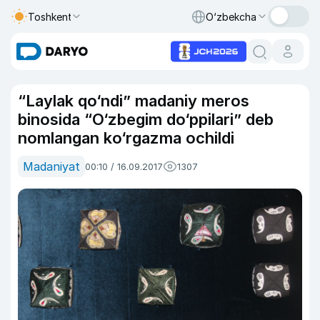
Toshkent
O‘zbekcha
“Laylak qo‘ndi” madaniy meros
binosida “O‘zbegim do‘ppilari” deb
nomlangan ko‘rgazma ochildi
Madaniyat
00:10 / 16.09.2017
1307