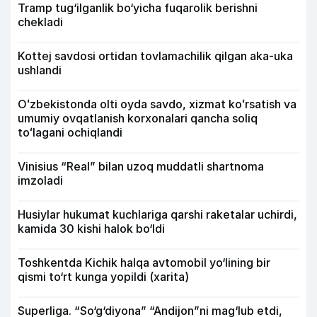
Tramp tug‘ilganlik bo‘yicha fuqarolik berishni
chekladi
Kottej savdosi ortidan tovlamachilik qilgan aka-uka
ushlandi
Oʻzbekistonda olti oyda savdo, xizmat koʻrsatish va
umumiy ovqatlanish korxonalari qancha soliq
toʻlagani ochiqlandi
Vinisius “Real” bilan uzoq muddatli shartnoma
imzoladi
Husiylar hukumat kuchlariga qarshi raketalar uchirdi,
kamida 30 kishi halok bo‘ldi
Toshkentda Kichik halqa avtomobil yo‘lining bir
qismi to‘rt kunga yopildi (xarita)
Superliga. “So‘g‘diyona” “Andijon”ni mag‘lub etdi,