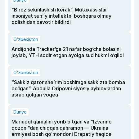
“Biroz sekinlashish kerak”. Mutaxassislar
insoniyat sun’iy intellektni boshqara olmay
qolishidan xavotir bildirdi
O‘zbekiston
Andijonda Tracker’ga 21 nafar bog‘cha bolasini
joylab, YTH sodir etgan ayolga sud hukmi o‘qildi
O‘zbekiston
“Sakkiz qator she’rim boshimga sakkizta bomba
bo‘lgan”. Abdulla Oripovni siyosiy ayblovlardan
asrab qolgan voqea
Dunyo
Mariupol qamalini yorib oʻtgan va “Izvarino
qozoni”dan chiqqan qahramon — Ukraina
armiyasi bosh qoʻmondoni Drapatiy haqida