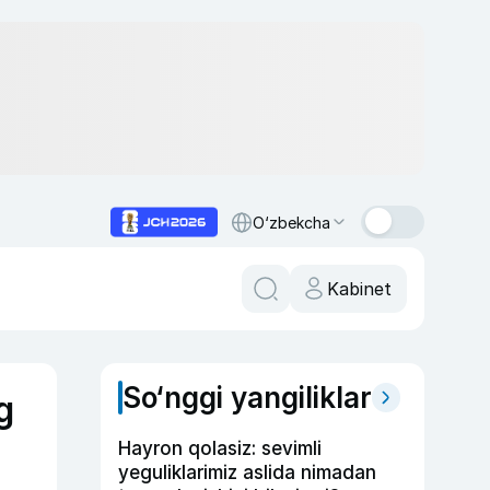
O‘zbekcha
Kabinet
So‘nggi yangiliklar
g
Hayron qolasiz: sevimli
yeguliklarimiz aslida nimadan