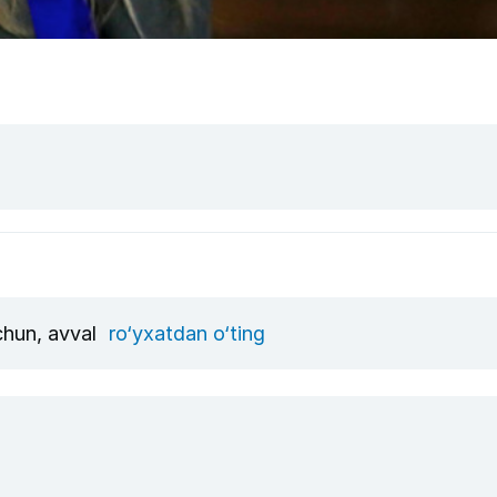
uchun, avval
ro‘yxatdan o‘ting