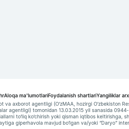
hr
Aloqa ma'lumotlari
Foydalanish shartlari
Yangiliklar arx
t va axborot agentligi (O‘zMAA, hozirgi O‘zbekiston Res
ar agentligi) tomonidan 13.03.2015 yil sanasida 0944
allarni to‘liq ko‘chirish yoki qisman iqtibos keltirishga, 
ytiga giperhavola mavjud bo‘lgan va/yoki “Daryo” intern