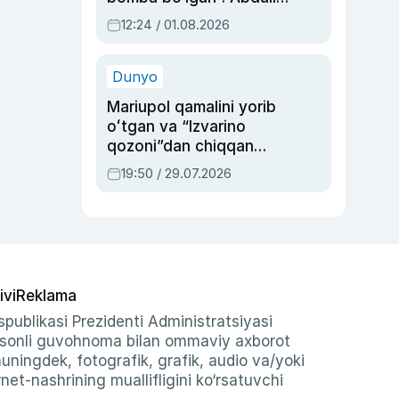
Oripovni siyosiy
12:24 / 01.08.2026
ayblovlardan asrab
qolgan voqea
Dunyo
Mariupol qamalini yorib
oʻtgan va “Izvarino
qozoni”dan chiqqan
qahramon — Ukraina
19:50 / 29.07.2026
armiyasi bosh
qoʻmondoni Drapatiy
haqida
ivi
Reklama
publikasi Prezidenti Administratsiyasi
-sonli guvohnoma bilan ommaviy axborot
shuningdek, fotografik, grafik, audio va/yoki
et-nashrining muallifligini ko‘rsatuvchi