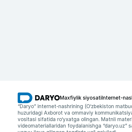
Maxfiylik siyosati
Internet-nas
“Daryo” internet-nashrining (O‘zbekiston matbuo
huzuridagi Axborot va ommaviy kommunikatsiyal
vositasi sifatida ro‘yxatga olingan. Matnli materi
videomateriallaridan foydalanishga “daryo.uz” sa