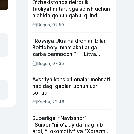
O‘zbekistonda rieltorlik
faoliyatini tartibga solish uchun
alohida qonun qabul qilindi
Bugun, 07:50
“Rossiya Ukraina dronlari bilan
Boltiqbo‘yi mamlakatlariga
zarba bermoqchi” — Litva
mudofaa vaziri
Bugun, 07:35
Avstriya kansleri onalar mehnati
haqidagi gaplari uchun uzr
so‘radi
Kecha, 23:48
Superliga. “Navbahor”
“Surxon”ni o‘z uyida mag‘lub
etdi, “Lokomotiv” va “Xorazm”