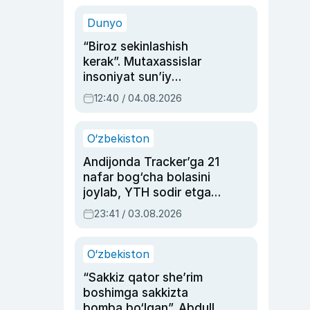
sinovlarga to‘la hayoti
Dunyo
“Biroz sekinlashish
kerak”. Mutaxassislar
insoniyat sun’iy
intellektni boshqara
12:40 / 04.08.2026
olmay qolishidan xavotir
bildirdi
O‘zbekiston
Andijonda Tracker’ga 21
nafar bog‘cha bolasini
joylab, YTH sodir etgan
ayolga sud hukmi o‘qildi
23:41 / 03.08.2026
O‘zbekiston
“Sakkiz qator she’rim
boshimga sakkizta
bomba bo‘lgan”. Abdulla