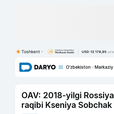
Toshkent
USD :
12 178,85
so'm
O‘zbekiston
Markaziy
OAV: 2018-yilgi Rossiya
raqibi Kseniya Sobchak 