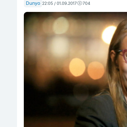
Dunyo
22:05 / 01.09.2017
704