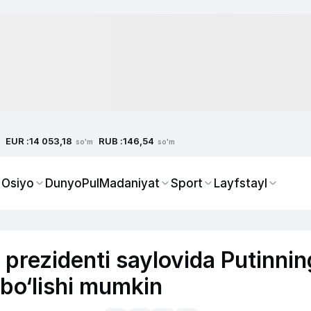
EUR :
RUB :
14 053,18
146,54
so'm
so'm
 Osiyo
Dunyo
Pul
Madaniyat
Sport
Layfstayl
 prezidenti saylovida Putinnin
bo‘lishi mumkin