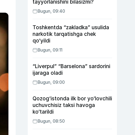
tayyorlanishini bilasizmi?
Bugun, 09:40
Toshkentda “zakladka” usulida
narkotik tarqatishga chek
qo‘yildi
Bugun, 09:11
“Liverpul” “Barselona” sardorini
ijaraga oladi
Bugun, 09:00
Qozog‘istonda ilk bor yo‘lovchili
uchuvchisiz taksi havoga
ko‘tarildi
Bugun, 08:50