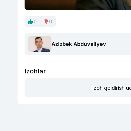
0
0
Azizbek Abduvaliyev
Izohlar
Izoh qoldirish 