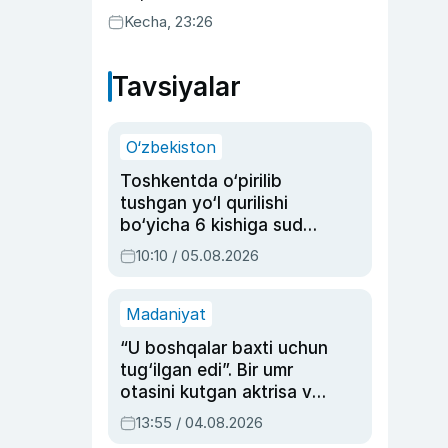
uyda g‘alaba qozondi
Kecha, 23:26
Tavsiyalar
O‘zbekiston
Toshkentda o‘pirilib
tushgan yo‘l qurilishi
bo‘yicha 6 kishiga sud
hukmi o‘qildi
10:10 / 05.08.2026
Madaniyat
“U boshqalar baxti uchun
tug‘ilgan edi”. Bir umr
otasini kutgan aktrisa va
dublyaj ustasi Rimma
13:55 / 04.08.2026
Ahmedovaning