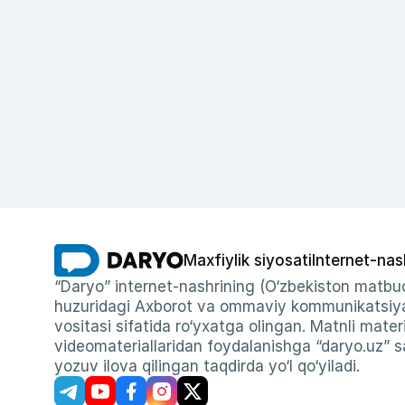
Maxfiylik siyosati
Internet-nas
“Daryo” internet-nashrining (O‘zbekiston matbuo
huzuridagi Axborot va ommaviy kommunikatsiyal
vositasi sifatida ro‘yxatga olingan. Matnli materi
videomateriallaridan foydalanishga “daryo.uz” sa
yozuv ilova qilingan taqdirda yo‘l qo‘yiladi.