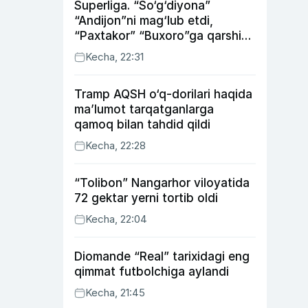
Superliga. “So‘g‘diyona”
“Andijon”ni mag‘lub etdi,
“Paxtakor” “Buxoro”ga qarshi
bahsda g‘alabani qo‘ldan
Kecha, 22:31
chiqardi
Tramp AQSH o‘q-dorilari haqida
ma’lumot tarqatganlarga
qamoq bilan tahdid qildi
Kecha, 22:28
“Tolibon” Nangarhor viloyatida
72 gektar yerni tortib oldi
Kecha, 22:04
Diomande “Real” tarixidagi eng
qimmat futbolchiga aylandi
Kecha, 21:45