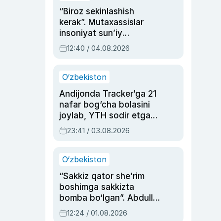
“Biroz sekinlashish
kerak”. Mutaxassislar
insoniyat sun’iy
intellektni boshqara
12:40 / 04.08.2026
olmay qolishidan xavotir
bildirdi
O‘zbekiston
Andijonda Tracker’ga 21
nafar bog‘cha bolasini
joylab, YTH sodir etgan
ayolga sud hukmi o‘qildi
23:41 / 03.08.2026
O‘zbekiston
“Sakkiz qator she’rim
boshimga sakkizta
bomba bo‘lgan”. Abdulla
Oripovni siyosiy
12:24 / 01.08.2026
ayblovlardan asrab