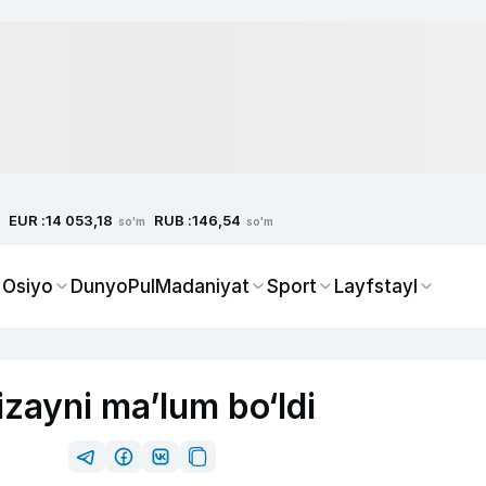
EUR :
RUB :
14 053,18
146,54
so'm
so'm
 Osiyo
Dunyo
Pul
Madaniyat
Sport
Layfstayl
izayni ma’lum bo‘ldi