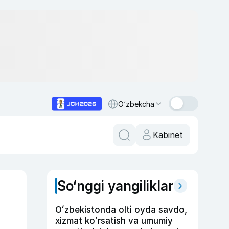
O‘zbekcha
Kabinet
So‘nggi yangiliklar
Oʻzbekistonda olti oyda savdo,
xizmat koʻrsatish va umumiy