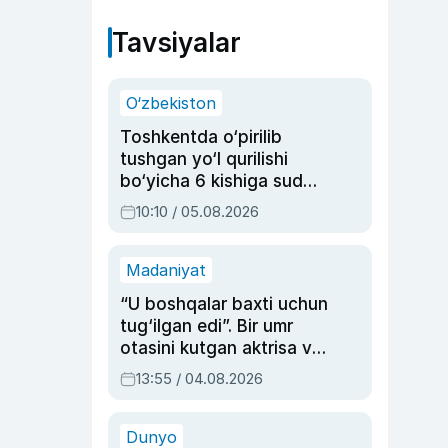
Tavsiyalar
O‘zbekiston
Toshkentda o‘pirilib
tushgan yo‘l qurilishi
bo‘yicha 6 kishiga sud
hukmi o‘qildi
10:10 / 05.08.2026
Madaniyat
“U boshqalar baxti uchun
tug‘ilgan edi”. Bir umr
otasini kutgan aktrisa va
dublyaj ustasi Rimma
13:55 / 04.08.2026
Ahmedovaning
sinovlarga to‘la hayoti
Dunyo