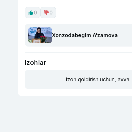
0
0
Xonzodabegim A’zamova
Izohlar
Izoh qoldirish uchun, avval