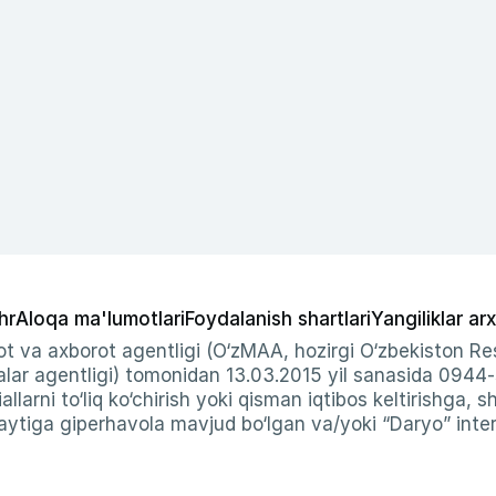
hr
Aloqa ma'lumotlari
Foydalanish shartlari
Yangiliklar arx
t va axborot agentligi (O‘zMAA, hozirgi O‘zbekiston Res
ar agentligi) tomonidan 13.03.2015 yil sanasida 0944
allarni to‘liq ko‘chirish yoki qisman iqtibos keltirishga, 
ytiga giperhavola mavjud bo‘lgan va/yoki “Daryo” intern