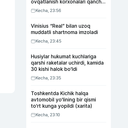
ovqatlanish korxonalari qancha
soliq toʻlagani ochiqlandi
Kecha, 23:56
Vinisius “Real” bilan uzoq
muddatli shartnoma imzoladi
Kecha, 23:45
Husiylar hukumat kuchlariga
qarshi raketalar uchirdi, kamida
30 kishi halok bo‘ldi
Kecha, 23:35
Toshkentda Kichik halqa
avtomobil yo‘lining bir qismi
to‘rt kunga yopildi (xarita)
Kecha, 23:10