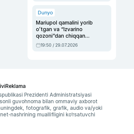
qolgan voqea
Dunyo
Mariupol qamalini yorib
oʻtgan va “Izvarino
qozoni”dan chiqqan
qahramon — Ukraina
19:50 / 29.07.2026
armiyasi bosh
qoʻmondoni Drapatiy
haqida
ivi
Reklama
publikasi Prezidenti Administratsiyasi
-sonli guvohnoma bilan ommaviy axborot
shuningdek, fotografik, grafik, audio va/yoki
et-nashrining muallifligini ko‘rsatuvchi