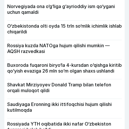
Norvegiyada ona o‘g‘liga g‘ayrioddiy ism qo‘ygani
uchun qamaldi
O‘zbekistonda olti oyda 15 trln so‘mlik ichimlik ishlab
chiqarildi
Rossiya kuzda NATOga hujum qilishi mumkin —
AQSH razvedkasi
Buxoroda fuqaroni biryo‘la 4-kursdan o’qishga kiritib
qo’yish evaziga 26 mln so’m olgan shaxs ushlandi
Shavkat Mirziyoyev Donald Tramp bilan telefon
orqali muloqot qildi
Saudiyaga Eronning ikki ittifoqchisi hujum qilishi
kutilmoqda
Rossiyada YTH oqibatida ikki nafar O‘zbekiston