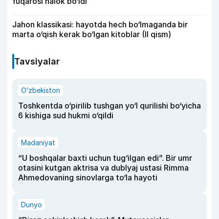
fuqarosi halok bo‘ldi
Jahon klassikasi: hayotda hech bo‘lmaganda bir
marta o‘qish kerak bo‘lgan kitoblar (II qism)
Tavsiyalar
O‘zbekiston
Toshkentda o‘pirilib tushgan yo‘l qurilishi bo‘yicha
6 kishiga sud hukmi o‘qildi
Madaniyat
“U boshqalar baxti uchun tug‘ilgan edi”. Bir umr
otasini kutgan aktrisa va dublyaj ustasi Rimma
Ahmedovaning sinovlarga to‘la hayoti
Dunyo