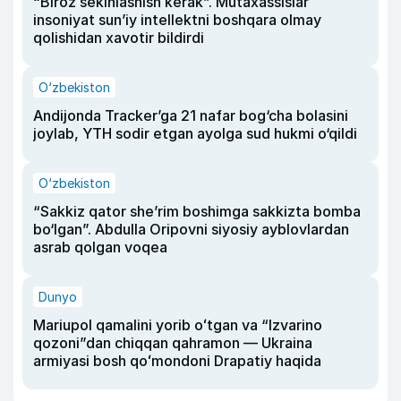
“Biroz sekinlashish kerak”. Mutaxassislar
insoniyat sun’iy intellektni boshqara olmay
qolishidan xavotir bildirdi
O‘zbekiston
Andijonda Tracker’ga 21 nafar bog‘cha bolasini
joylab, YTH sodir etgan ayolga sud hukmi o‘qildi
O‘zbekiston
“Sakkiz qator she’rim boshimga sakkizta bomba
bo‘lgan”. Abdulla Oripovni siyosiy ayblovlardan
asrab qolgan voqea
Dunyo
Mariupol qamalini yorib oʻtgan va “Izvarino
qozoni”dan chiqqan qahramon — Ukraina
armiyasi bosh qoʻmondoni Drapatiy haqida