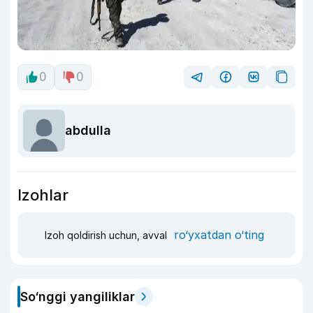
0
0
abdulla
Izohlar
ro‘yxatdan o‘ting
Izoh qoldirish uchun, avval
So‘nggi yangiliklar