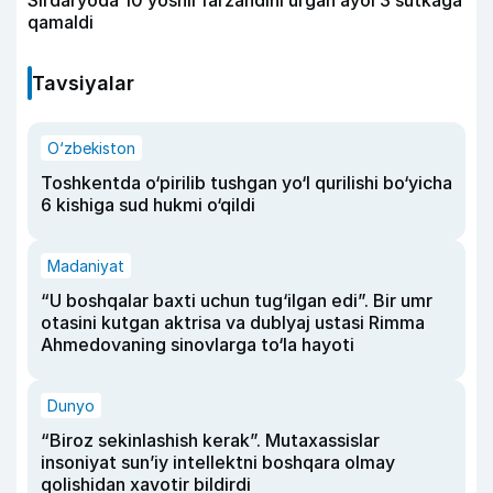
qamaldi
Tavsiyalar
O‘zbekiston
Toshkentda o‘pirilib tushgan yo‘l qurilishi bo‘yicha
6 kishiga sud hukmi o‘qildi
Madaniyat
“U boshqalar baxti uchun tug‘ilgan edi”. Bir umr
otasini kutgan aktrisa va dublyaj ustasi Rimma
Ahmedovaning sinovlarga to‘la hayoti
Dunyo
“Biroz sekinlashish kerak”. Mutaxassislar
insoniyat sun’iy intellektni boshqara olmay
qolishidan xavotir bildirdi