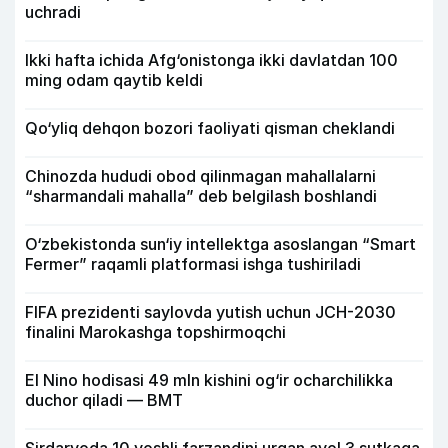
uchradi
Ikki hafta ichida Afg‘onistonga ikki davlatdan 100
ming odam qaytib keldi
Qo‘yliq dehqon bozori faoliyati qisman cheklandi
Chinozda hududi obod qilinmagan mahallalarni
“sharmandali mahalla” deb belgilash boshlandi
O‘zbekistonda sun‘iy intellektga asoslangan “Smart
Fermer” raqamli platformasi ishga tushiriladi
FIFA prezidenti saylovda yutish uchun JCH-2030
finalini Marokashga topshirmoqchi
El Nino hodisasi 49 mln kishini og‘ir ocharchilikka
duchor qiladi — BMT
Sirdaryoda 10 yoshli farzandini urgan ayol 3 sutkaga