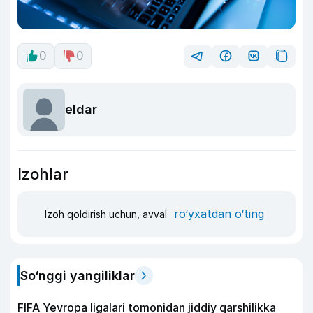
0
0
eldar
Izohlar
ro‘yxatdan o‘ting
Izoh qoldirish uchun, avval
So‘nggi yangiliklar
FIFA Yevropa ligalari tomonidan jiddiy qarshilikka