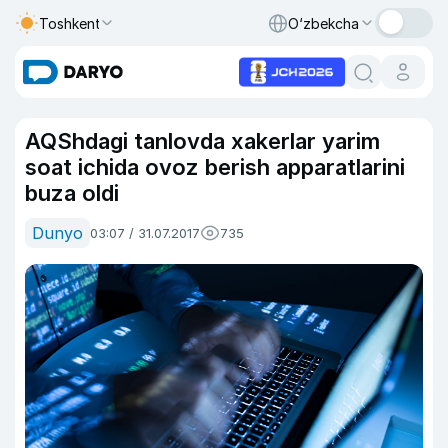
Toshkent
O‘zbekcha
AQShdagi tanlovda xakerlar yarim
soat ichida ovoz berish apparatlarini
buza oldi
Dunyo
03:07 / 31.07.2017
735