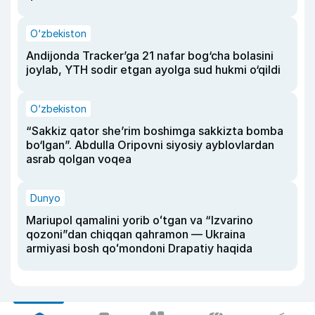
O‘zbekiston
Andijonda Tracker’ga 21 nafar bog‘cha bolasini
joylab, YTH sodir etgan ayolga sud hukmi o‘qildi
O‘zbekiston
“Sakkiz qator she’rim boshimga sakkizta bomba
bo‘lgan”. Abdulla Oripovni siyosiy ayblovlardan
asrab qolgan voqea
Dunyo
Mariupol qamalini yorib oʻtgan va “Izvarino
qozoni”dan chiqqan qahramon — Ukraina
armiyasi bosh qoʻmondoni Drapatiy haqida