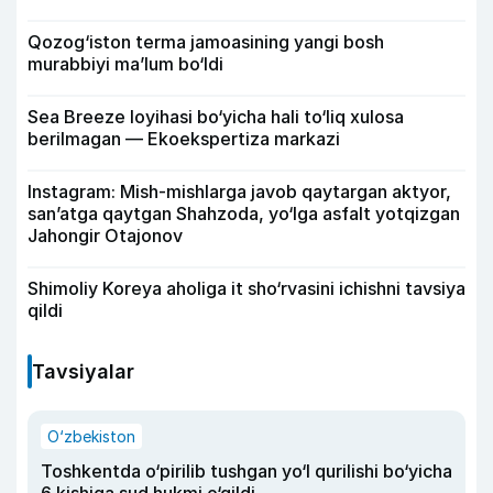
Qozog‘iston terma jamoasining yangi bosh
murabbiyi ma’lum bo‘ldi
Sea Breeze loyihasi bo‘yicha hali to‘liq xulosa
berilmagan — Ekoekspertiza markazi
Instagram: Mish-mishlarga javob qaytargan aktyor,
san’atga qaytgan Shahzoda, yo‘lga asfalt yotqizgan
Jahongir Otajonov
Shimoliy Koreya aholiga it sho‘rvasini ichishni tavsiya
qildi
Tavsiyalar
O‘zbekiston
Toshkentda o‘pirilib tushgan yo‘l qurilishi bo‘yicha
6 kishiga sud hukmi o‘qildi