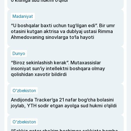
Madaniyat
“U boshqalar baxti uchun tug‘ilgan edi”. Bir umr
otasini kutgan aktrisa va dublyaj ustasi Rimma
Ahmedovaning sinovlarga to‘la hayoti
Dunyo
“Biroz sekinlashish kerak”. Mutaxassislar
insoniyat sun’iy intellektni boshqara olmay
qolishidan xavotir bildirdi
O‘zbekiston
Andijonda Tracker’ga 21 nafar bog‘cha bolasini
joylab, YTH sodir etgan ayolga sud hukmi o‘qildi
O‘zbekiston
“Sakkiz qator she’rim boshimga sakkizta bomba