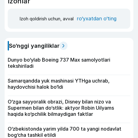
Izohlar
ro‘yxatdan o‘ting
Izoh qoldirish uchun, avval
So‘nggi yangiliklar
Dunyo bo‘ylab Boeing 737 Max samolyotlari
tekshiriladi
Samarqandda yuk mashinasi YTHga uchrab,
haydovchisi halok bo‘ldi
O‘zga sayyoralik obrazi, Disney bilan nizo va
Supermen bilan do‘stlik: aktyor Robin Uilyams
haqida ko‘pchilik bilmaydigan faktlar
O‘zbekistonda yarim yilda 700 ta yangi nodavlat
bog‘cha tashkil etildi