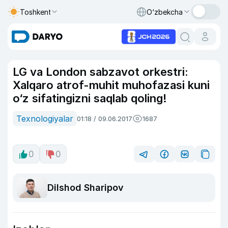
Toshkent
O‘zbekcha
LG va London sabzavot orkestri:
Xalqaro atrof-muhit muhofazasi kuni
o‘z sifatingizni saqlab qoling!
Texnologiyalar
01:18 / 09.06.2017
1687
0
0
Dilshod Sharipov