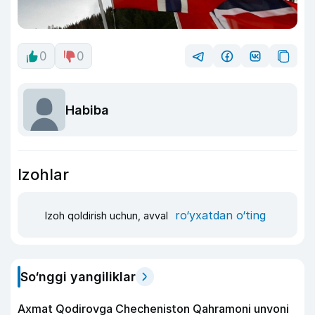
0
0
Habiba
Izohlar
ro‘yxatdan o‘ting
Izoh qoldirish uchun, avval
So‘nggi yangiliklar
Axmat Qodirovga Checheniston Qahramoni unvoni