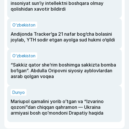
insoniyat sun’iy intellektni boshqara olmay
qolishidan xavotir bildirdi
O‘zbekiston
Andijonda Tracker’ga 21 nafar bog‘cha bolasini
joylab, YTH sodir etgan ayolga sud hukmi o‘qildi
O‘zbekiston
“Sakkiz qator she’rim boshimga sakkizta bomba
bo‘lgan”. Abdulla Oripovni siyosiy ayblovlardan
asrab qolgan voqea
Dunyo
Mariupol qamalini yorib oʻtgan va “Izvarino
qozoni”dan chiqqan qahramon — Ukraina
armiyasi bosh qoʻmondoni Drapatiy haqida