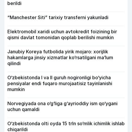
berildi
“Manchester Siti” tarixiy transferni yakunladi
Elektromobil xaridi uchun avtokredit foizining bir
qismi davlat tomonidan qoplab berilishi mumkin
Janubiy Koreya futbolida yirik mojaro: xorijlik
hakamlarga jinsiy xizmatlar ko‘rsatilgani ma’lum
qilindi
O‘zbekistonda I va II guruh nogironligi bo‘yicha
pensiyalar endi fuqaro murojaatisiz tayinlanishi
mumkin
Norvegiyada ona o‘g‘liga g‘ayrioddiy ism qo‘ygani
uchun qamaldi
O‘zbekistonda olti oyda 15 trln so‘mlik ichimlik ishlab
chiqarildi