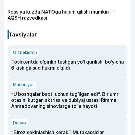
Rossiya kuzda NATOga hujum qilishi mumkin —
AQSH razvedkasi
Tavsiyalar
O‘zbekiston
Toshkentda o‘pirilib tushgan yo‘l qurilishi bo‘yicha
6 kishiga sud hukmi o‘qildi
Madaniyat
“U boshqalar baxti uchun tug‘ilgan edi”. Bir umr
otasini kutgan aktrisa va dublyaj ustasi Rimma
Ahmedovaning sinovlarga to‘la hayoti
Dunyo
“Biroz sekinlashish kerak”. Mutaxassislar