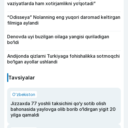
vaziyatlarda ham xotirjamlikni yo‘qotadi”
“Odisseya” Nolanning eng yuqori daromad keltirgan
filmiga aylandi
Denovda uyi buzilgan oilaga yangisi quriladigan
bo‘ldi
Andijonda qizlarni Turkiyaga fohishalikka sotmoqchi
bo‘lgan ayollar ushlandi
Tavsiyalar
O‘zbekiston
Jizzaxda 77 yoshli taksichini qo‘y sotib olish
bahonasida yaylovga olib borib o‘ldirgan yigit 20
yilga qamaldi