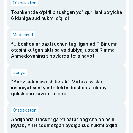
O‘zbekiston
Toshkentda o‘pirilib tushgan yo‘l qurilishi bo‘yicha
6 kishiga sud hukmi o‘qildi
Madaniyat
“U boshqalar baxti uchun tug‘ilgan edi”. Bir umr
otasini kutgan aktrisa va dublyaj ustasi Rimma
Ahmedovaning sinovlarga to‘la hayoti
Dunyo
“Biroz sekinlashish kerak”. Mutaxassislar
insoniyat sun’iy intellektni boshqara olmay
qolishidan xavotir bildirdi
O‘zbekiston
Andijonda Tracker’ga 21 nafar bog‘cha bolasini
joylab, YTH sodir etgan ayolga sud hukmi o‘qildi