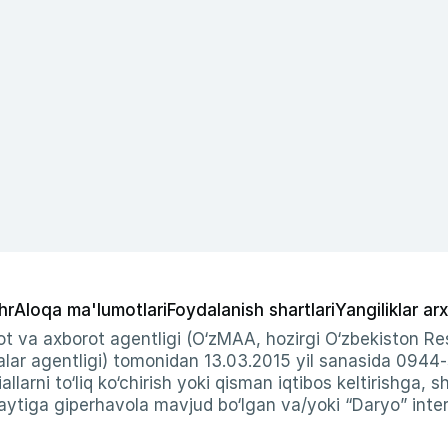
hr
Aloqa ma'lumotlari
Foydalanish shartlari
Yangiliklar arx
t va axborot agentligi (O‘zMAA, hozirgi O‘zbekiston Res
ar agentligi) tomonidan 13.03.2015 yil sanasida 0944
allarni to‘liq ko‘chirish yoki qisman iqtibos keltirishga, 
ytiga giperhavola mavjud bo‘lgan va/yoki “Daryo” intern