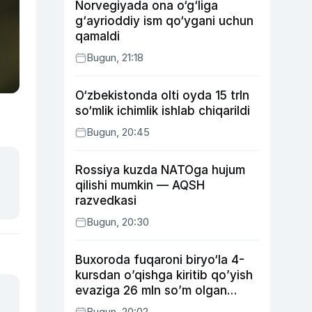
Norvegiyada ona o‘g‘liga
g‘ayrioddiy ism qo‘ygani uchun
qamaldi
Bugun, 21:18
O‘zbekistonda olti oyda 15 trln
so‘mlik ichimlik ishlab chiqarildi
Bugun, 20:45
Rossiya kuzda NATOga hujum
qilishi mumkin — AQSH
razvedkasi
Bugun, 20:30
Buxoroda fuqaroni biryo‘la 4-
kursdan o’qishga kiritib qo’yish
evaziga 26 mln so’m olgan
shaxs ushlandi
Bugun, 20:02