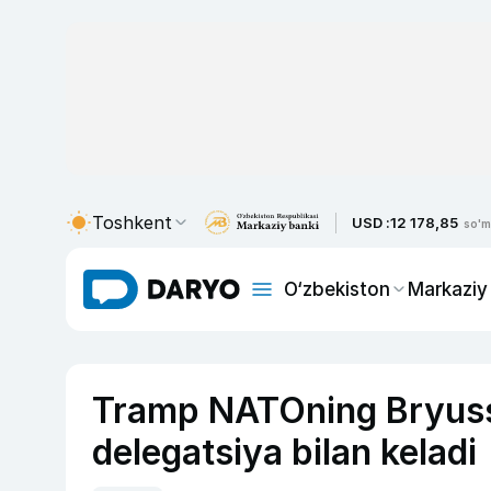
Toshkent
USD :
12 178,85
so'm
O‘zbekiston
Markaziy
Tramp NATOning Bryusse
delegatsiya bilan keladi