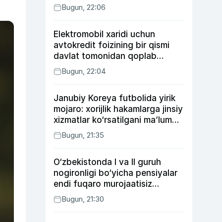
Bugun, 22:06
Elektromobil xaridi uchun
avtokredit foizining bir qismi
davlat tomonidan qoplab
berilishi mumkin
Bugun, 22:04
Janubiy Koreya futbolida yirik
mojaro: xorijlik hakamlarga jinsiy
xizmatlar ko‘rsatilgani ma’lum
qilindi
Bugun, 21:35
O‘zbekistonda I va II guruh
nogironligi bo‘yicha pensiyalar
endi fuqaro murojaatisiz
tayinlanishi mumkin
Bugun, 21:30