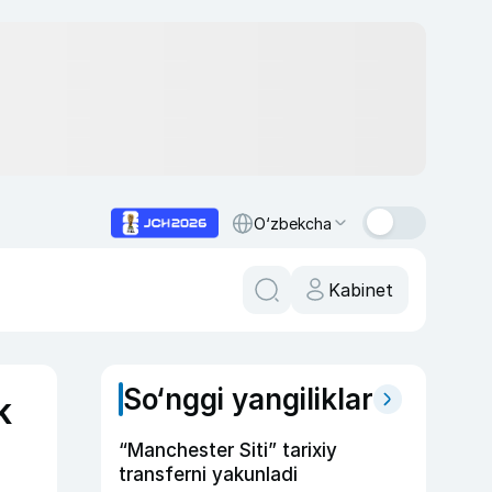
O‘zbekcha
Kabinet
So‘nggi yangiliklar
k
“Manchester Siti” tarixiy
transferni yakunladi