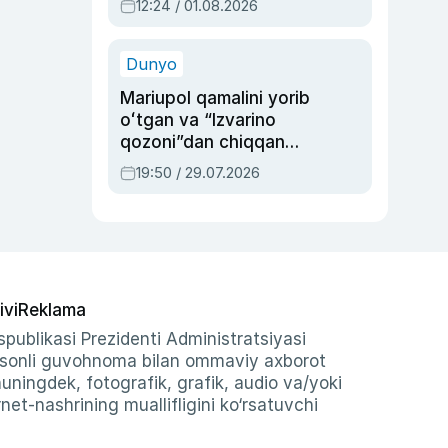
12:24 / 01.08.2026
ayblovlardan asrab
qolgan voqea
Dunyo
Mariupol qamalini yorib
oʻtgan va “Izvarino
qozoni”dan chiqqan
qahramon — Ukraina
19:50 / 29.07.2026
armiyasi bosh
qoʻmondoni Drapatiy
haqida
ivi
Reklama
publikasi Prezidenti Administratsiyasi
-sonli guvohnoma bilan ommaviy axborot
shuningdek, fotografik, grafik, audio va/yoki
et-nashrining muallifligini ko‘rsatuvchi