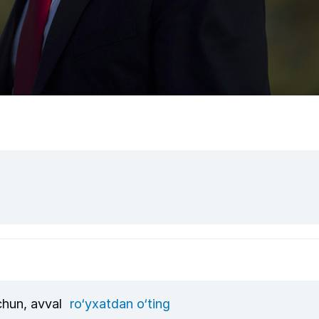
uchun, avval
ro‘yxatdan o‘ting