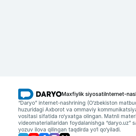
Maxfiylik siyosati
Internet-nas
“Daryo” internet-nashrining (O‘zbekiston matbuo
huzuridagi Axborot va ommaviy kommunikatsiyal
vositasi sifatida ro‘yxatga olingan. Matnli materi
videomateriallaridan foydalanishga “daryo.uz” sa
yozuv ilova qilingan taqdirda yo‘l qo‘yiladi.