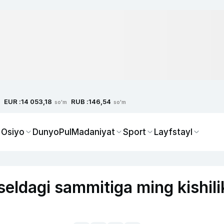
EUR :
RUB :
14 053,18
146,54
so'm
so'm
 Osiyo
Dunyo
Pul
Madaniyat
Sport
Layfstayl
ldagi sammitiga ming kishili