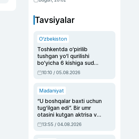
Tavsiyalar
O‘zbekiston
Toshkentda o‘pirilib
tushgan yo‘l qurilishi
bo‘yicha 6 kishiga sud
hukmi o‘qildi
10:10 / 05.08.2026
Madaniyat
“U boshqalar baxti uchun
tug‘ilgan edi”. Bir umr
otasini kutgan aktrisa va
dublyaj ustasi Rimma
13:55 / 04.08.2026
Ahmedovaning
sinovlarga to‘la hayoti