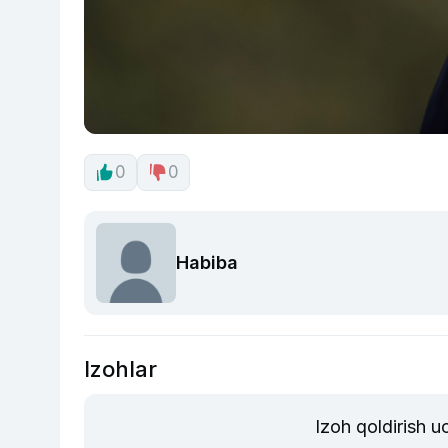
0
0
Habiba
Izohlar
Izoh qoldirish 