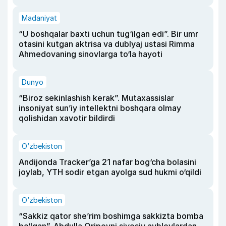
Madaniyat
“U boshqalar baxti uchun tug‘ilgan edi”. Bir umr
otasini kutgan aktrisa va dublyaj ustasi Rimma
Ahmedovaning sinovlarga to‘la hayoti
Dunyo
“Biroz sekinlashish kerak”. Mutaxassislar
insoniyat sun’iy intellektni boshqara olmay
qolishidan xavotir bildirdi
O‘zbekiston
Andijonda Tracker’ga 21 nafar bog‘cha bolasini
joylab, YTH sodir etgan ayolga sud hukmi o‘qildi
O‘zbekiston
“Sakkiz qator she’rim boshimga sakkizta bomba