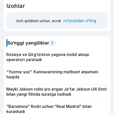
Izohlar
ro‘yxatdan o‘ting
Izoh qoldirish uchun, avval
So‘nggi yangiliklar
Rossiya va Qirg‘iziston yagona mobil aloqa
operatori yaratadi
“Yuzma-yuz”. Kannavaroning matbuot anjumani
haqida
Maykl Jekson rolini ijro etgan Ja’far Jekson Uill Smit
bilan yangi filmda suratga tushadi
“Barselona” Rodri uchun “Real Madrid” bilan
kurashadi