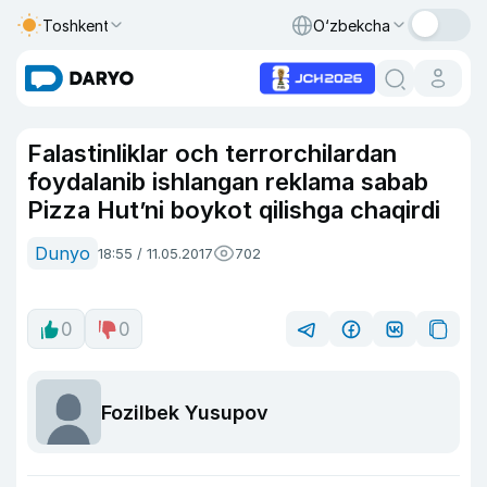
Toshkent
O‘zbekcha
Falastinliklar och terrorchilardan
foydalanib ishlangan reklama sabab
Pizza Hut’ni boykot qilishga chaqirdi
Dunyo
18:55 / 11.05.2017
702
0
0
Fozilbek Yusupov