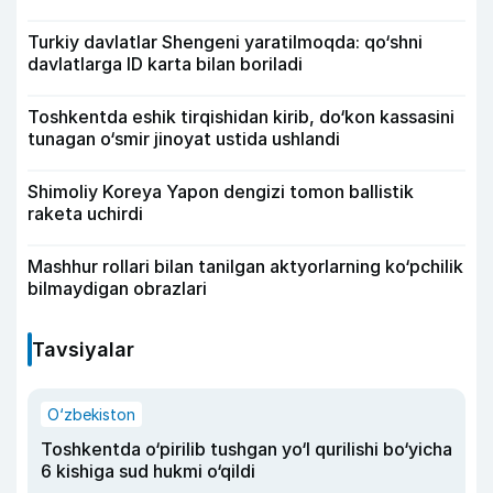
Turkiy davlatlar Shengeni yaratilmoqda: qo‘shni
davlatlarga ID karta bilan boriladi
Toshkentda eshik tirqishidan kirib, do‘kon kassasini
tunagan o‘smir jinoyat ustida ushlandi
Shimoliy Koreya Yapon dengizi tomon ballistik
raketa uchirdi
Mashhur rollari bilan tanilgan aktyorlarning ko‘pchilik
bilmaydigan obrazlari
Tavsiyalar
O‘zbekiston
Toshkentda o‘pirilib tushgan yo‘l qurilishi bo‘yicha
6 kishiga sud hukmi o‘qildi