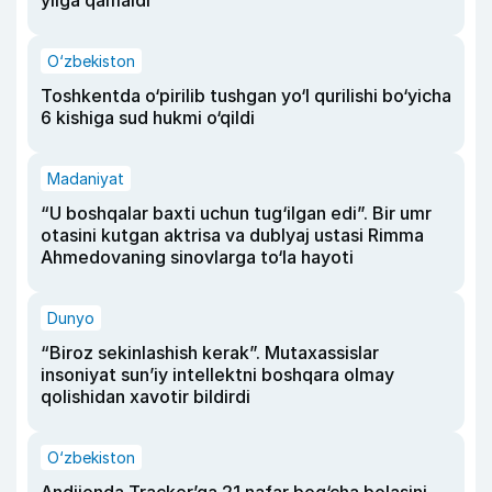
yilga qamaldi
O‘zbekiston
Toshkentda o‘pirilib tushgan yo‘l qurilishi bo‘yicha
6 kishiga sud hukmi o‘qildi
Madaniyat
“U boshqalar baxti uchun tug‘ilgan edi”. Bir umr
otasini kutgan aktrisa va dublyaj ustasi Rimma
Ahmedovaning sinovlarga to‘la hayoti
Dunyo
“Biroz sekinlashish kerak”. Mutaxassislar
insoniyat sun’iy intellektni boshqara olmay
qolishidan xavotir bildirdi
O‘zbekiston