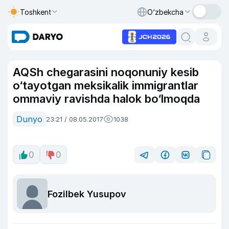
Toshkent
O‘zbekcha
AQSh chegarasini noqonuniy kesib
o‘tayotgan meksikalik immigrantlar
ommaviy ravishda halok bo‘lmoqda
Dunyo
23:21 / 08.05.2017
1038
0
0
Fozilbek Yusupov