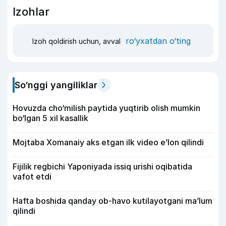
Izohlar
ro‘yxatdan o‘ting
Izoh qoldirish uchun, avval
So‘nggi yangiliklar
Hovuzda cho‘milish paytida yuqtirib olish mumkin
bo‘lgan 5 xil kasallik
Mojtaba Xomanaiy aks etgan ilk video e’lon qilindi
Fijilik regbichi Yaponiyada issiq urishi oqibatida
vafot etdi
Hafta boshida qanday ob-havo kutilayotgani ma’lum
qilindi