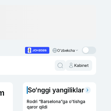
O‘zbekcha
Kabinet
So‘nggi yangiliklar
am
Rodri “Barselona”ga o‘tishga
qaror qildi