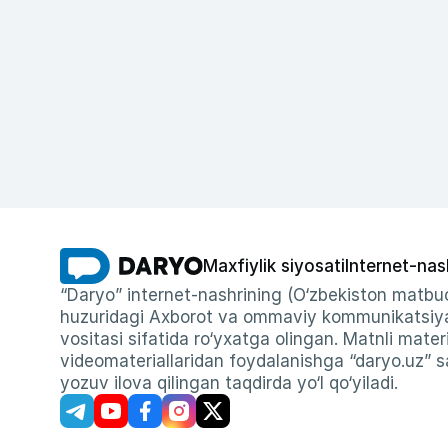
Maxfiylik siyosati
Internet-nas
“Daryo” internet-nashrining (O‘zbekiston matbuo
huzuridagi Axborot va ommaviy kommunikatsiyal
vositasi sifatida ro‘yxatga olingan. Matnli materi
videomateriallaridan foydalanishga “daryo.uz” sa
yozuv ilova qilingan taqdirda yo‘l qo‘yiladi.