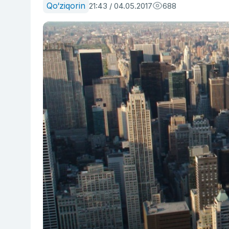
Qo‘ziqorin
21:43 / 04.05.2017
688