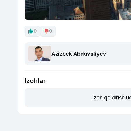
0
0
Azizbek Abduvaliyev
Izohlar
Izoh qoldirish 