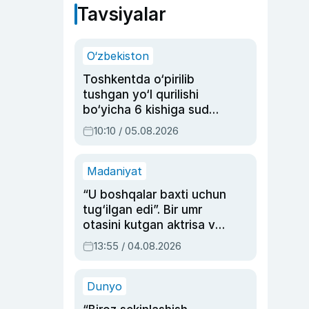
Tavsiyalar
O‘zbekiston
Toshkentda o‘pirilib
tushgan yo‘l qurilishi
bo‘yicha 6 kishiga sud
hukmi o‘qildi
10:10 / 05.08.2026
Madaniyat
“U boshqalar baxti uchun
tug‘ilgan edi”. Bir umr
otasini kutgan aktrisa va
dublyaj ustasi Rimma
13:55 / 04.08.2026
Ahmedovaning
sinovlarga to‘la hayoti
Dunyo