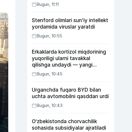
Bugun, 11:11
Stenford olimlari sun’iy intellekt
yordamida viruslar yaratdi
Bugun, 10:55
Erkaklarda kortizol miqdorining
yuqoriligi ularni tavakkal
qilishga undaydi — yangi
tadqiqot
Bugun, 10:45
Urganchda fuqaro BYD bilan
uchta avtomobilni qasddan urdi
Bugun, 10:43
O‘zbekistonda chorvachilik
sohasida subsidiyalar ajratiladi