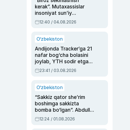
“Biroz sekinlashish
kerak”. Mutaxassislar
insoniyat sun’iy
intellektni boshqara
12:40 / 04.08.2026
olmay qolishidan xavotir
bildirdi
O‘zbekiston
Andijonda Tracker’ga 21
nafar bog‘cha bolasini
joylab, YTH sodir etgan
ayolga sud hukmi o‘qildi
23:41 / 03.08.2026
O‘zbekiston
“Sakkiz qator she’rim
boshimga sakkizta
bomba bo‘lgan”. Abdulla
Oripovni siyosiy
12:24 / 01.08.2026
ayblovlardan asrab
qolgan voqea