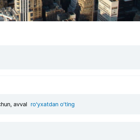
uchun, avval
ro‘yxatdan o‘ting