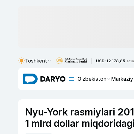
Toshkent
USD :
12 178,85
so'm
O‘zbekiston
Markaziy
Nyu-York rasmiylari 201
1 mlrd dollar miqdoridagi