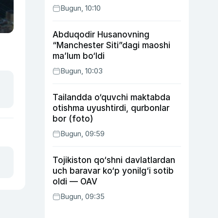
Bugun, 10:10
Abduqodir Husanovning
“Manchester Siti”dagi maoshi
ma’lum bo‘ldi
Bugun, 10:03
Tailandda o‘quvchi maktabda
otishma uyushtirdi, qurbonlar
bor (foto)
Bugun, 09:59
Tojikiston qo‘shni davlatlardan
uch baravar ko‘p yonilg‘i sotib
oldi — OAV
Bugun, 09:35