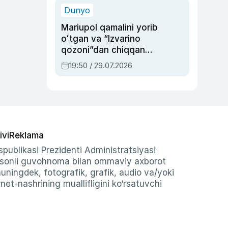
Dunyo
Mariupol qamalini yorib
oʻtgan va “Izvarino
qozoni”dan chiqqan
qahramon — Ukraina
19:50 / 29.07.2026
armiyasi bosh
qoʻmondoni Drapatiy
haqida
ivi
Reklama
publikasi Prezidenti Administratsiyasi
-sonli guvohnoma bilan ommaviy axborot
shuningdek, fotografik, grafik, audio va/yoki
et-nashrining muallifligini ko‘rsatuvchi