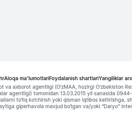
hr
Aloqa ma'lumotlari
Foydalanish shartlari
Yangiliklar arx
t va axborot agentligi (O‘zMAA, hozirgi O‘zbekiston Res
ar agentligi) tomonidan 13.03.2015 yil sanasida 0944
allarni to‘liq ko‘chirish yoki qisman iqtibos keltirishga, 
ytiga giperhavola mavjud bo‘lgan va/yoki “Daryo” intern