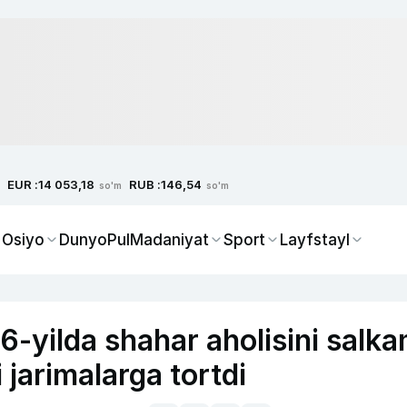
EUR :
RUB :
14 053,18
146,54
so'm
so'm
 Osiyo
Dunyo
Pul
Madaniyat
Sport
Layfstayl
6-yilda shahar aholisini salk
 jarimalarga tortdi