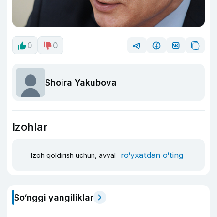
0
0
Shoira Yakubova
Izohlar
ro‘yxatdan o‘ting
Izoh qoldirish uchun, avval
So‘nggi yangiliklar