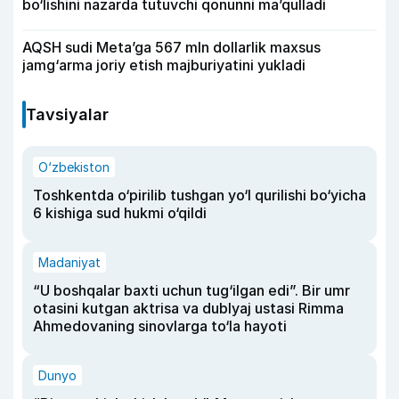
bo‘lishini nazarda tutuvchi qonunni ma’qulladi
AQSH sudi Meta’ga 567 mln dollarlik maxsus
jamg‘arma joriy etish majburiyatini yukladi
Tavsiyalar
O‘zbekiston
Toshkentda o‘pirilib tushgan yo‘l qurilishi bo‘yicha
6 kishiga sud hukmi o‘qildi
Madaniyat
“U boshqalar baxti uchun tug‘ilgan edi”. Bir umr
otasini kutgan aktrisa va dublyaj ustasi Rimma
Ahmedovaning sinovlarga to‘la hayoti
Dunyo