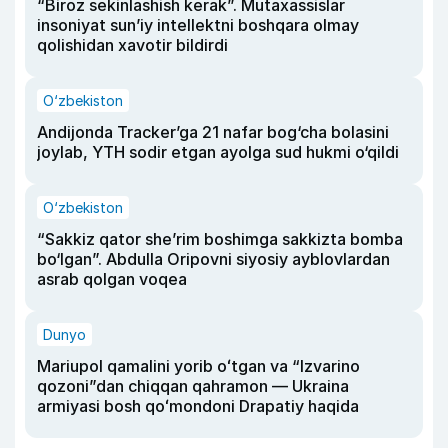
“Biroz sekinlashish kerak”. Mutaxassislar
insoniyat sun’iy intellektni boshqara olmay
qolishidan xavotir bildirdi
O‘zbekiston
Andijonda Tracker’ga 21 nafar bog‘cha bolasini
joylab, YTH sodir etgan ayolga sud hukmi o‘qildi
O‘zbekiston
“Sakkiz qator she’rim boshimga sakkizta bomba
bo‘lgan”. Abdulla Oripovni siyosiy ayblovlardan
asrab qolgan voqea
Dunyo
Mariupol qamalini yorib oʻtgan va “Izvarino
qozoni”dan chiqqan qahramon — Ukraina
armiyasi bosh qoʻmondoni Drapatiy haqida