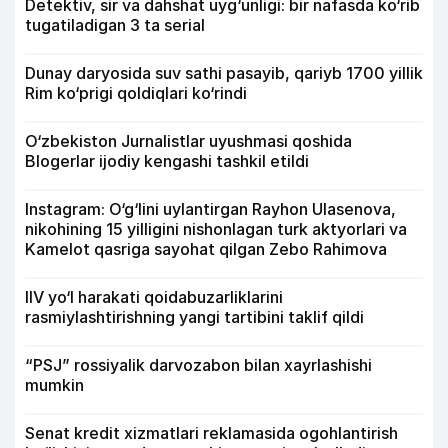
Detektiv, sir va dahshat uyg‘unligi: bir nafasda ko‘rib
tugatiladigan 3 ta serial
Dunay daryosida suv sathi pasayib, qariyb 1700 yillik
Rim ko‘prigi qoldiqlari ko‘rindi
O‘zbekiston Jurnalistlar uyushmasi qoshida
Blogerlar ijodiy kengashi tashkil etildi
Instagram: O‘g‘lini uylantirgan Rayhon Ulasenova,
nikohining 15 yilligini nishonlagan turk aktyorlari va
Kamelot qasriga sayohat qilgan Zebo Rahimova
IIV yo‘l harakati qoidabuzarliklarini
rasmiylashtirishning yangi tartibini taklif qildi
“PSJ” rossiyalik darvozabon bilan xayrlashishi
mumkin
Senat kredit xizmatlari reklamasida ogohlantirish