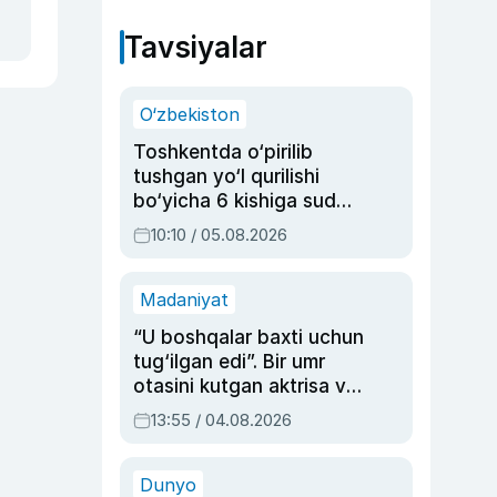
Tavsiyalar
O‘zbekiston
Toshkentda o‘pirilib
tushgan yo‘l qurilishi
bo‘yicha 6 kishiga sud
hukmi o‘qildi
10:10 / 05.08.2026
Madaniyat
“U boshqalar baxti uchun
tug‘ilgan edi”. Bir umr
otasini kutgan aktrisa va
dublyaj ustasi Rimma
13:55 / 04.08.2026
Ahmedovaning
sinovlarga to‘la hayoti
Dunyo