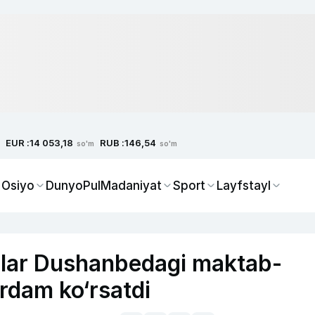
EUR :
RUB :
14 053,18
146,54
so'm
so'm
 Osiyo
Dunyo
Pul
Madaniyat
Sport
Layfstayl
orlar Dushanbedagi maktab-
rdam ko‘rsatdi