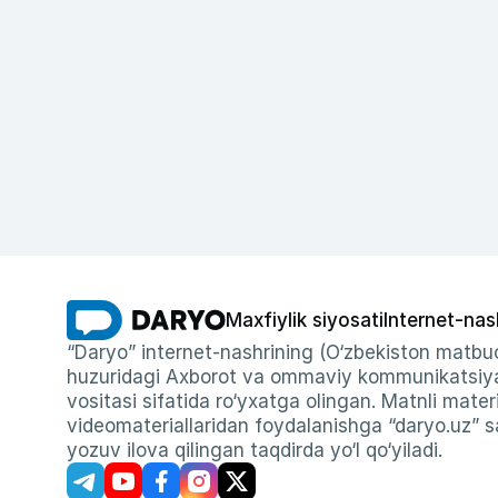
Maxfiylik siyosati
Internet-nas
“Daryo” internet-nashrining (O‘zbekiston matbuo
huzuridagi Axborot va ommaviy kommunikatsiyal
vositasi sifatida ro‘yxatga olingan. Matnli materi
videomateriallaridan foydalanishga “daryo.uz” sa
yozuv ilova qilingan taqdirda yo‘l qo‘yiladi.