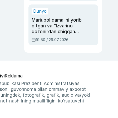
qolgan voqea
Dunyo
Mariupol qamalini yorib
oʻtgan va “Izvarino
qozoni”dan chiqqan
qahramon — Ukraina
19:50 / 29.07.2026
armiyasi bosh
qoʻmondoni Drapatiy
haqida
ivi
Reklama
publikasi Prezidenti Administratsiyasi
-sonli guvohnoma bilan ommaviy axborot
shuningdek, fotografik, grafik, audio va/yoki
et-nashrining muallifligini ko‘rsatuvchi