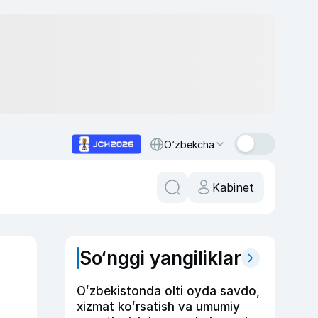
O‘zbekcha
Kabinet
So‘nggi yangiliklar
Oʻzbekistonda olti oyda savdo,
xizmat koʻrsatish va umumiy