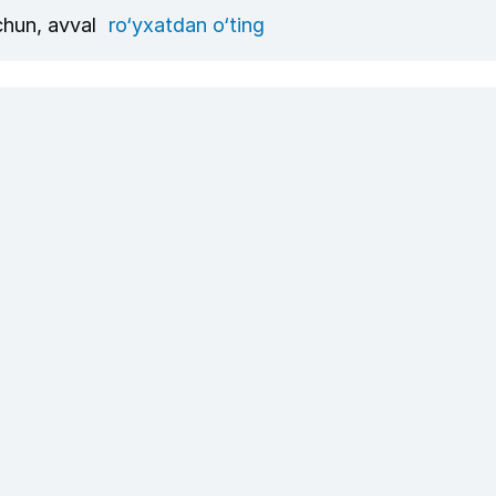
uchun, avval
ro‘yxatdan o‘ting