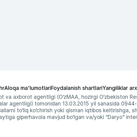
hr
Aloqa ma'lumotlari
Foydalanish shartlari
Yangiliklar arx
t va axborot agentligi (O‘zMAA, hozirgi O‘zbekiston Res
ar agentligi) tomonidan 13.03.2015 yil sanasida 0944
allarni to‘liq ko‘chirish yoki qisman iqtibos keltirishga, 
ytiga giperhavola mavjud bo‘lgan va/yoki “Daryo” intern