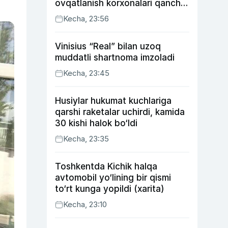
ovqatlanish korxonalari qancha
soliq toʻlagani ochiqlandi
Kecha, 23:56
Vinisius “Real” bilan uzoq
muddatli shartnoma imzoladi
Kecha, 23:45
Husiylar hukumat kuchlariga
qarshi raketalar uchirdi, kamida
30 kishi halok bo‘ldi
Kecha, 23:35
Toshkentda Kichik halqa
avtomobil yo‘lining bir qismi
to‘rt kunga yopildi (xarita)
Kecha, 23:10