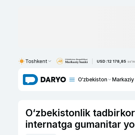
Toshkent
USD :
12 178,85
so'm
O‘zbekiston
Markaziy
O‘zbekistonlik tadbirk
internatga gumanitar yo