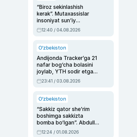
“Biroz sekinlashish
kerak”. Mutaxassislar
insoniyat sun’iy
intellektni boshqara
12:40 / 04.08.2026
olmay qolishidan xavotir
bildirdi
O‘zbekiston
Andijonda Tracker’ga 21
nafar bog‘cha bolasini
joylab, YTH sodir etgan
ayolga sud hukmi o‘qildi
23:41 / 03.08.2026
O‘zbekiston
“Sakkiz qator she’rim
boshimga sakkizta
bomba bo‘lgan”. Abdulla
Oripovni siyosiy
12:24 / 01.08.2026
ayblovlardan asrab