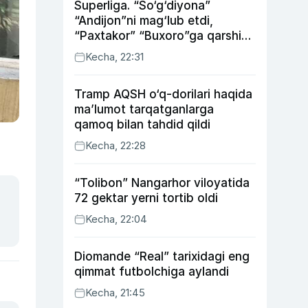
Superliga. “So‘g‘diyona”
“Andijon”ni mag‘lub etdi,
“Paxtakor” “Buxoro”ga qarshi
bahsda g‘alabani qo‘ldan
Kecha, 22:31
chiqardi
Tramp AQSH o‘q-dorilari haqida
ma’lumot tarqatganlarga
qamoq bilan tahdid qildi
Kecha, 22:28
“Tolibon” Nangarhor viloyatida
72 gektar yerni tortib oldi
Kecha, 22:04
Diomande “Real” tarixidagi eng
qimmat futbolchiga aylandi
Kecha, 21:45