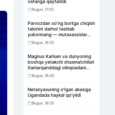
vatanga qaytarildi
Bugun, 17:05
Parvozdan so‘ng bortga chiqish
talonini darhol tashlab
yubormang — mutaxassislar
buning sababini tushuntirdi
Bugun, 16:55
Magnus Karlsen va dunyoning
boshqa yetakchi shaxmatchilari
Samarqanddagi olimpiadani
o‘tkazib yuboradi
Bugun, 16:40
Netanyaxuning o‘lgan akasiga
Ugandada haykal qo‘yildi
Bugun, 16:35