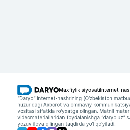
Maxfiylik siyosati
Internet-nas
“Daryo” internet-nashrining (O‘zbekiston matbuo
huzuridagi Axborot va ommaviy kommunikatsiyal
vositasi sifatida ro‘yxatga olingan. Matnli materi
videomateriallaridan foydalanishga “daryo.uz” sa
yozuv ilova qilingan taqdirda yo‘l qo‘yiladi.