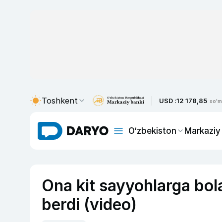
Toshkent
USD :
12 178,85
so'm
O‘zbekiston
Markaziy
Ona kit sayyohlarga bola
berdi (video)