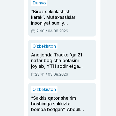
Dunyo
“Biroz sekinlashish
kerak”. Mutaxassislar
insoniyat sun’iy
intellektni boshqara
12:40 / 04.08.2026
olmay qolishidan xavotir
bildirdi
O‘zbekiston
Andijonda Tracker’ga 21
nafar bog‘cha bolasini
joylab, YTH sodir etgan
ayolga sud hukmi o‘qildi
23:41 / 03.08.2026
O‘zbekiston
“Sakkiz qator she’rim
boshimga sakkizta
bomba bo‘lgan”. Abdulla
Oripovni siyosiy