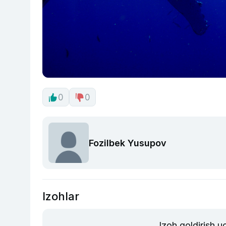
0
0
Fozilbek Yusupov
Izohlar
Izoh qoldirish 