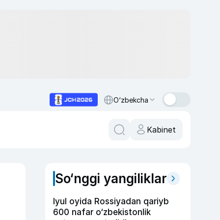
O‘zbekcha
Kabinet
So‘nggi yangiliklar
Iyul oyida Rossiyadan qariyb
600 nafar o‘zbekistonlik