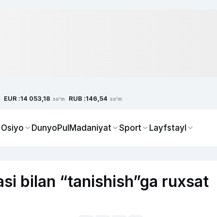
EUR :
RUB :
14 053,18
146,54
so'm
so'm
 Osiyo
Dunyo
Pul
Madaniyat
Sport
Layfstayl
si bilan “tanishish”ga ruxsat