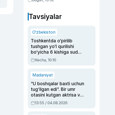
Tavsiyalar
O‘zbekiston
Toshkentda o‘pirilib
tushgan yo‘l qurilishi
bo‘yicha 6 kishiga sud
hukmi o‘qildi
Kecha, 10:10
Madaniyat
“U boshqalar baxti uchun
tug‘ilgan edi”. Bir umr
otasini kutgan aktrisa va
dublyaj ustasi Rimma
13:55 / 04.08.2026
Ahmedovaning
sinovlarga to‘la hayoti