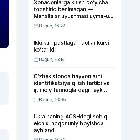
Xonadonlarga kirish bo‘yicha
topshiriq berilmagan —
Mahallalar uyushmasi uyma-uy
yurgan mas’ullar haqida
Bugun, 16:24
Ikki kun pastlagan dollar kursi
ko‘tarildi
Bugun, 16:14
O‘zbekistonda hayvonlarni
identifikatsiya qilish tartibi va
ijtimoiy tarmoqlardagi feyk
xabarlarga izoh berildi
Bugun, 16:05
Ukrainaning AQSHdagi sobiq
elchisi noqonuniy boyishda
ayblandi
Bugun, 15:52