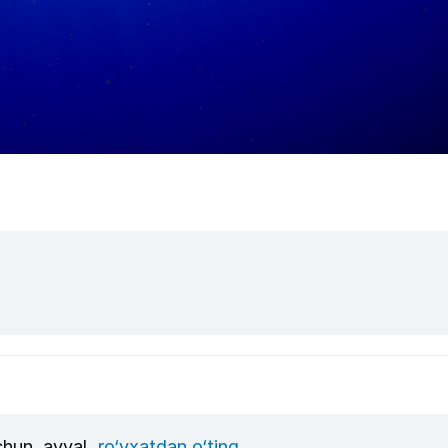
uchun, avval
ro‘yxatdan o‘ting