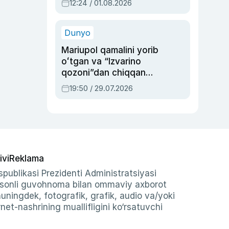
12:24 / 01.08.2026
ayblovlardan asrab
qolgan voqea
Dunyo
Mariupol qamalini yorib
oʻtgan va “Izvarino
qozoni”dan chiqqan
qahramon — Ukraina
19:50 / 29.07.2026
armiyasi bosh
qoʻmondoni Drapatiy
haqida
ivi
Reklama
publikasi Prezidenti Administratsiyasi
-sonli guvohnoma bilan ommaviy axborot
shuningdek, fotografik, grafik, audio va/yoki
et-nashrining muallifligini ko‘rsatuvchi