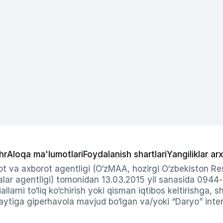
hr
Aloqa ma'lumotlari
Foydalanish shartlari
Yangiliklar arx
t va axborot agentligi (O‘zMAA, hozirgi O‘zbekiston Res
ar agentligi) tomonidan 13.03.2015 yil sanasida 0944
allarni to‘liq ko‘chirish yoki qisman iqtibos keltirishga, 
ytiga giperhavola mavjud bo‘lgan va/yoki “Daryo” intern