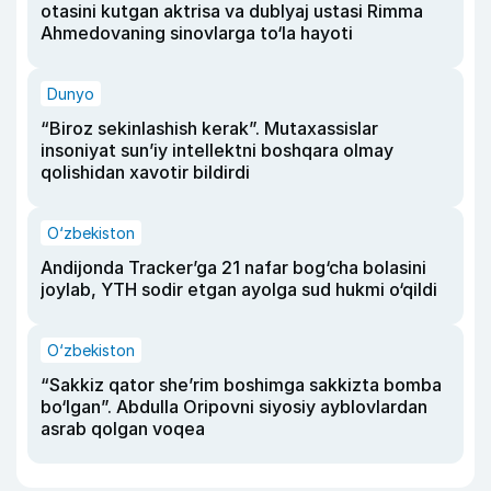
otasini kutgan aktrisa va dublyaj ustasi Rimma
Ahmedovaning sinovlarga to‘la hayoti
Dunyo
“Biroz sekinlashish kerak”. Mutaxassislar
insoniyat sun’iy intellektni boshqara olmay
qolishidan xavotir bildirdi
O‘zbekiston
Andijonda Tracker’ga 21 nafar bog‘cha bolasini
joylab, YTH sodir etgan ayolga sud hukmi o‘qildi
O‘zbekiston
“Sakkiz qator she’rim boshimga sakkizta bomba
bo‘lgan”. Abdulla Oripovni siyosiy ayblovlardan
asrab qolgan voqea