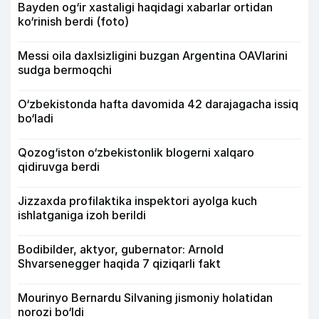
Bayden og‘ir xastaligi haqidagi xabarlar ortidan
ko‘rinish berdi (foto)
Messi oila daxlsizligini buzgan Argentina OAVlarini
sudga bermoqchi
O‘zbekistonda hafta davomida 42 darajagacha issiq
bo‘ladi
Qozog‘iston o‘zbekistonlik blogerni xalqaro
qidiruvga berdi
Jizzaxda profilaktika inspektori ayolga kuch
ishlatganiga izoh berildi
Bodibilder, aktyor, gubernator: Arnold
Shvarsenegger haqida 7 qiziqarli fakt
Mourinyo Bernardu Silvaning jismoniy holatidan
norozi bo‘ldi