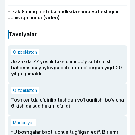
Erkak 9 ming metr balandlikda samolyot eshigini
ochishga urindi (video)
Tavsiyalar
O‘zbekiston
Jizzaxda 77 yoshli taksichini qo‘y sotib olish
bahonasida yaylovga olib borib o‘ldirgan yigit 20
yilga qamaldi
O‘zbekiston
Toshkentda o‘pirilib tushgan yo‘l qurilishi bo‘yicha
6 kishiga sud hukmi o‘qildi
Madaniyat
“U boshqalar baxti uchun tug‘ilgan edi”. Bir umr