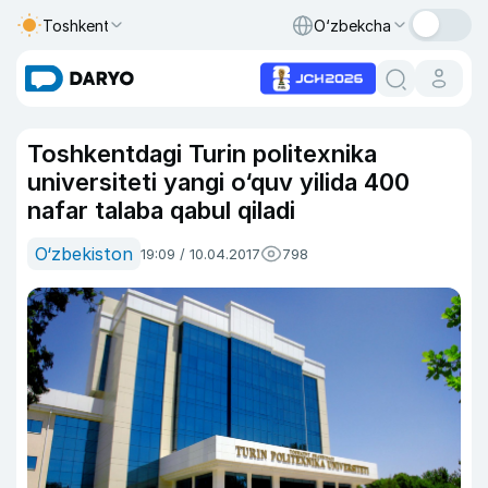
Toshkent
O‘zbekcha
Toshkentdagi Turin politexnika
universiteti yangi o‘quv yilida 400
nafar talaba qabul qiladi
O‘zbekiston
19:09 / 10.04.2017
798