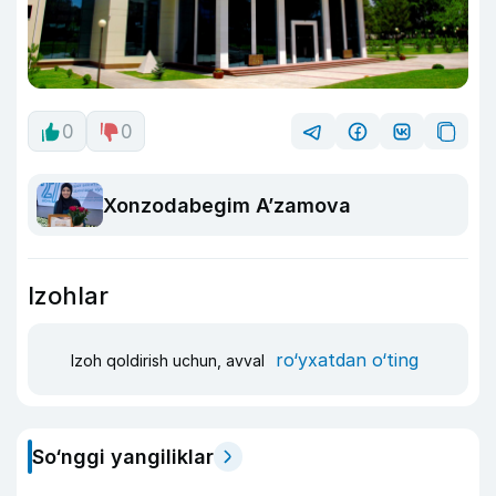
0
0
Xonzodabegim A’zamova
Izohlar
ro‘yxatdan o‘ting
Izoh qoldirish uchun, avval
So‘nggi yangiliklar