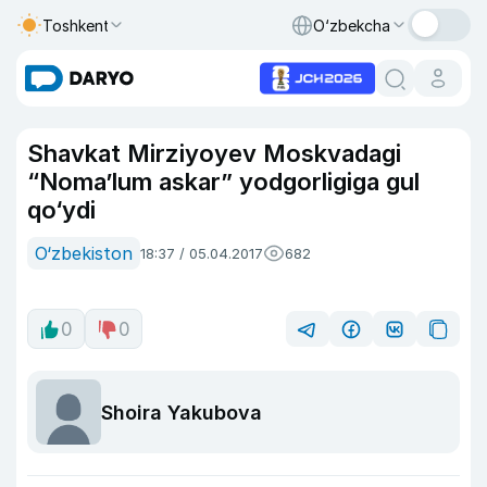
Toshkent
O‘zbekcha
Shavkat Mirziyoyev Moskvadagi
“Noma’lum askar” yodgorligiga gul
qo‘ydi
O‘zbekiston
18:37 / 05.04.2017
682
0
0
Shoira Yakubova