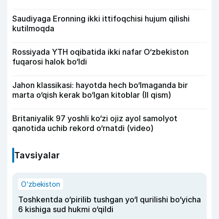
Saudiyaga Eronning ikki ittifoqchisi hujum qilishi
kutilmoqda
Rossiyada YTH oqibatida ikki nafar O‘zbekiston
fuqarosi halok bo‘ldi
Jahon klassikasi: hayotda hech bo‘lmaganda bir
marta o‘qish kerak bo‘lgan kitoblar (II qism)
Britaniyalik 97 yoshli ko‘zi ojiz ayol samolyot
qanotida uchib rekord o‘rnatdi (video)
Tavsiyalar
O‘zbekiston
Toshkentda o‘pirilib tushgan yo‘l qurilishi bo‘yicha
6 kishiga sud hukmi o‘qildi