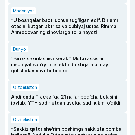
Madaniyat
“U boshqalar baxti uchun tug‘ilgan edi”. Bir umr
otasini kutgan aktrisa va dublyaj ustasi Rimma
Ahmedovaning sinovlarga to‘la hayoti
Dunyo
“Biroz sekinlashish kerak”. Mutaxassislar
insoniyat sun’iy intellektni boshqara olmay
qolishidan xavotir bildirdi
O‘zbekiston
Andijonda Tracker’ga 21 nafar bog‘cha bolasini
joylab, YTH sodir etgan ayolga sud hukmi o‘qildi
O‘zbekiston
“Sakkiz qator she’rim boshimga sakkizta bomba