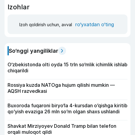
Izohlar
ro‘yxatdan o‘ting
Izoh qoldirish uchun, avval
So‘nggi yangiliklar
O‘zbekistonda olti oyda 15 trln so‘mlik ichimlik ishlab
chiqarildi
Rossiya kuzda NATOga hujum qilishi mumkin —
AQSH razvedkasi
Buxoroda fuqaroni biryo‘la 4-kursdan o’qishga kiritib
qo’yish evaziga 26 mln so’m olgan shaxs ushlandi
Shavkat Mirziyoyev Donald Tramp bilan telefon
orqali muloqot qildi