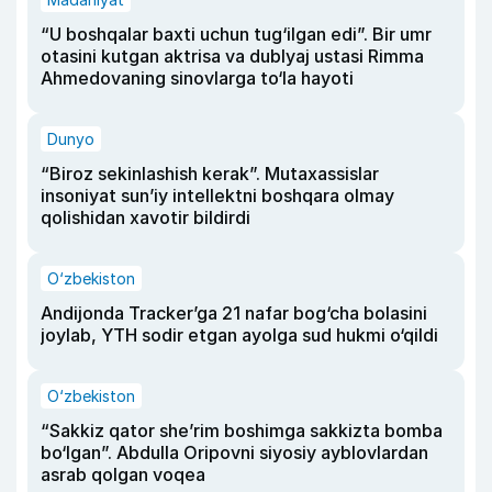
“U boshqalar baxti uchun tug‘ilgan edi”. Bir umr
otasini kutgan aktrisa va dublyaj ustasi Rimma
Ahmedovaning sinovlarga to‘la hayoti
Dunyo
“Biroz sekinlashish kerak”. Mutaxassislar
insoniyat sun’iy intellektni boshqara olmay
qolishidan xavotir bildirdi
O‘zbekiston
Andijonda Tracker’ga 21 nafar bog‘cha bolasini
joylab, YTH sodir etgan ayolga sud hukmi o‘qildi
O‘zbekiston
“Sakkiz qator she’rim boshimga sakkizta bomba
bo‘lgan”. Abdulla Oripovni siyosiy ayblovlardan
asrab qolgan voqea