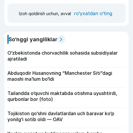
ro‘yxatdan o‘ting
Izoh qoldirish uchun, avval
So‘nggi yangiliklar
O‘zbekistonda chorvachilik sohasida subsidiyalar
ajratiladi
Abduqodir Husanovning “Manchester Siti”dagi
maoshi ma’lum bo‘ldi
Tailandda o‘quvchi maktabda otishma uyushtirdi,
qurbonlar bor (foto)
Tojikiston qo‘shni davlatlardan uch baravar ko‘p
yonilg‘i sotib oldi — OAV