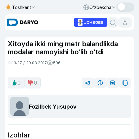
Toshkent
O‘zbekcha
Xitoyda ikki ming metr balandlikda
modalar namoyishi bo‘lib o‘tdi
13:27 / 29.03.2017
596
0
0
Fozilbek Yusupov
Izohlar