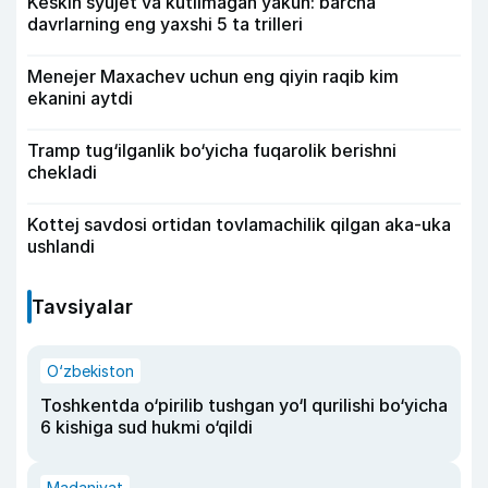
Keskin syujet va kutilmagan yakun: barcha
davrlarning eng yaxshi 5 ta trilleri
Menejer Maxachev uchun eng qiyin raqib kim
ekanini aytdi
Tramp tug‘ilganlik bo‘yicha fuqarolik berishni
chekladi
Kottej savdosi ortidan tovlamachilik qilgan aka-uka
ushlandi
Tavsiyalar
O‘zbekiston
Toshkentda o‘pirilib tushgan yo‘l qurilishi bo‘yicha
6 kishiga sud hukmi o‘qildi
Madaniyat