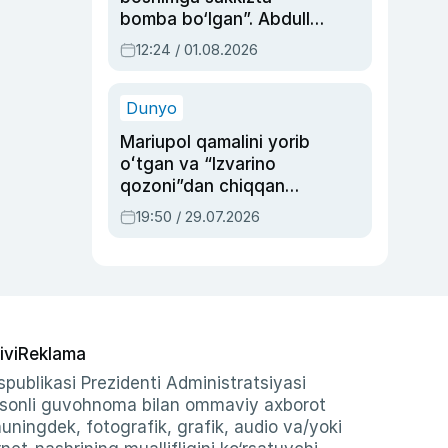
bomba bo‘lgan”. Abdulla
Oripovni siyosiy
12:24 / 01.08.2026
ayblovlardan asrab
qolgan voqea
Dunyo
Mariupol qamalini yorib
oʻtgan va “Izvarino
qozoni”dan chiqqan
qahramon — Ukraina
19:50 / 29.07.2026
armiyasi bosh
qoʻmondoni Drapatiy
haqida
ivi
Reklama
publikasi Prezidenti Administratsiyasi
-sonli guvohnoma bilan ommaviy axborot
shuningdek, fotografik, grafik, audio va/yoki