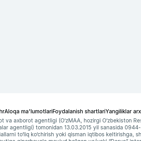
hr
Aloqa ma'lumotlari
Foydalanish shartlari
Yangiliklar arx
t va axborot agentligi (O‘zMAA, hozirgi O‘zbekiston Res
ar agentligi) tomonidan 13.03.2015 yil sanasida 0944
allarni to‘liq ko‘chirish yoki qisman iqtibos keltirishga, 