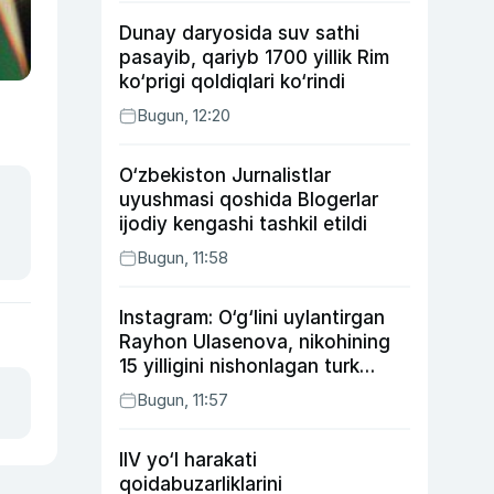
Dunay daryosida suv sathi
pasayib, qariyb 1700 yillik Rim
ko‘prigi qoldiqlari ko‘rindi
Bugun, 12:20
O‘zbekiston Jurnalistlar
uyushmasi qoshida Blogerlar
ijodiy kengashi tashkil etildi
Bugun, 11:58
Instagram: O‘g‘lini uylantirgan
Rayhon Ulasenova, nikohining
15 yilligini nishonlagan turk
aktyorlari va Kamelot qasriga
Bugun, 11:57
sayohat qilgan Zebo Rahimova
IIV yo‘l harakati
qoidabuzarliklarini