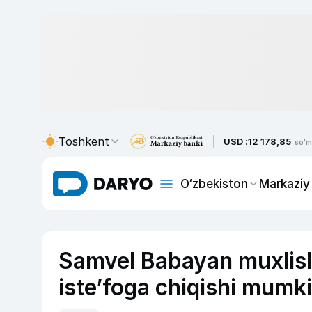
Toshkent
USD :
12 178,85
so'm
O‘zbekiston
Markaziy
Samvel Babayan muxlisla
iste’foga chiqishi mumkin