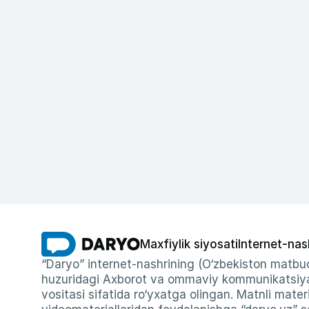
Maxfiylik siyosati
Internet-nas
“Daryo” internet-nashrining (O‘zbekiston matbuo
huzuridagi Axborot va ommaviy kommunikatsiyal
vositasi sifatida ro‘yxatga olingan. Matnli materi