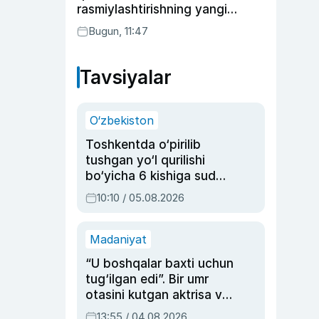
rasmiylashtirishning yangi
tartibini taklif qildi
Bugun, 11:47
Tavsiyalar
O‘zbekiston
Toshkentda o‘pirilib
tushgan yo‘l qurilishi
bo‘yicha 6 kishiga sud
hukmi o‘qildi
10:10 / 05.08.2026
Madaniyat
“U boshqalar baxti uchun
tug‘ilgan edi”. Bir umr
otasini kutgan aktrisa va
dublyaj ustasi Rimma
13:55 / 04.08.2026