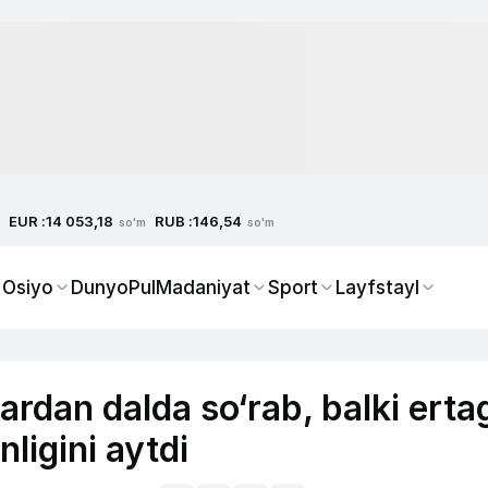
EUR :
RUB :
14 053,18
146,54
so'm
so'm
 Osiyo
Dunyo
Pul
Madaniyat
Sport
Layfstayl
rdan dalda so‘rab, balki erta
ligini aytdi