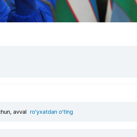
uchun, avval
ro‘yxatdan o‘ting