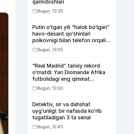
qarindoshlari
Bugun, 13:35
Putin o‘tgan yili “halok bo‘lgan”
havo-desant qo‘shinlari
polkovnigi bilan telefon orqali
suhbatlashdi
Bugun, 13:05
“Real Madrid” tarixiy rekord
o‘rnatdi: Yan Diomande Afrika
futbolidagi eng qimmat
transferga aylandi
Bugun, 13:00
Detektiv, sir va dahshat
uyg‘unligi: bir nafasda ko‘rib
tugatiladigan 3 ta serial
Bugun, 12:45