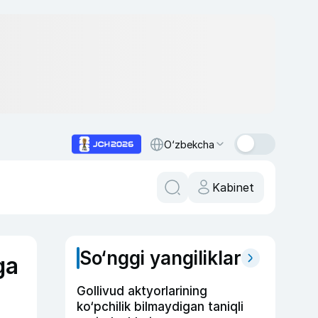
O‘zbekcha
Kabinet
So‘nggi yangiliklar
ga
Gollivud aktyorlarining
ko‘pchilik bilmaydigan taniqli