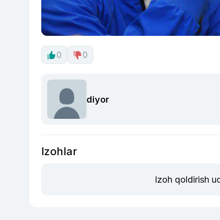
0
0
diyor
Izohlar
Izoh qoldirish 