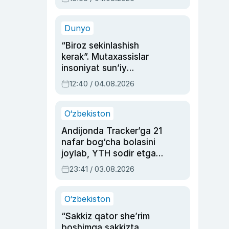
Ahmedovaning
sinovlarga to‘la hayoti
Dunyo
“Biroz sekinlashish
kerak”. Mutaxassislar
insoniyat sun’iy
intellektni boshqara
12:40 / 04.08.2026
olmay qolishidan xavotir
bildirdi
O‘zbekiston
Andijonda Tracker’ga 21
nafar bog‘cha bolasini
joylab, YTH sodir etgan
ayolga sud hukmi o‘qildi
23:41 / 03.08.2026
O‘zbekiston
“Sakkiz qator she’rim
boshimga sakkizta