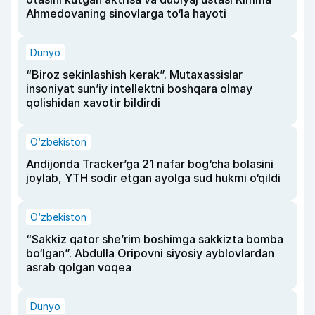
Ahmedovaning sinovlarga to‘la hayoti
Dunyo
“Biroz sekinlashish kerak”. Mutaxassislar
insoniyat sun’iy intellektni boshqara olmay
qolishidan xavotir bildirdi
O‘zbekiston
Andijonda Tracker’ga 21 nafar bog‘cha bolasini
joylab, YTH sodir etgan ayolga sud hukmi o‘qildi
O‘zbekiston
“Sakkiz qator she’rim boshimga sakkizta bomba
bo‘lgan”. Abdulla Oripovni siyosiy ayblovlardan
asrab qolgan voqea
Dunyo