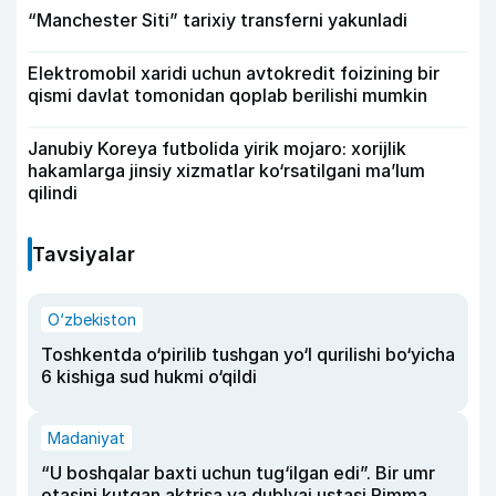
“Manchester Siti” tarixiy transferni yakunladi
Elektromobil xaridi uchun avtokredit foizining bir
qismi davlat tomonidan qoplab berilishi mumkin
Janubiy Koreya futbolida yirik mojaro: xorijlik
hakamlarga jinsiy xizmatlar ko‘rsatilgani ma’lum
qilindi
Tavsiyalar
O‘zbekiston
Toshkentda o‘pirilib tushgan yo‘l qurilishi bo‘yicha
6 kishiga sud hukmi o‘qildi
Madaniyat
“U boshqalar baxti uchun tug‘ilgan edi”. Bir umr
otasini kutgan aktrisa va dublyaj ustasi Rimma