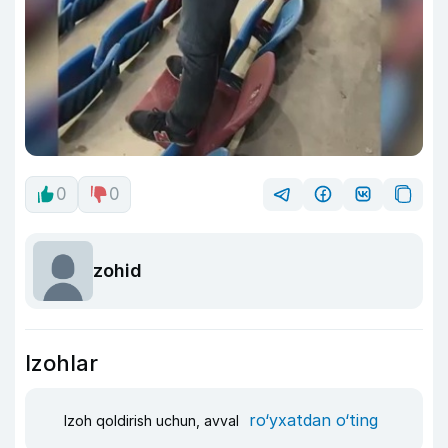
0
0
zohid
Izohlar
ro‘yxatdan o‘ting
Izoh qoldirish uchun, avval