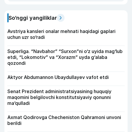
So‘nggi yangiliklar
Avstriya kansleri onalar mehnati haqidagi gaplari
uchun uzr so‘radi
Superliga. “Navbahor” “Surxon”ni o‘z uyida mag‘lub
etdi, “Lokomotiv” va “Xorazm” uyda g‘alaba
qozondi
Aktyor Abdu­mannon Ubaydullayev vafot etdi
Senat Prezident administratsiyasining huquqiy
maqomini belgilovchi konstitutsiyaviy qonunni
ma’qulladi
Axmat Qodirovga Checheniston Qahramoni unvoni
berildi