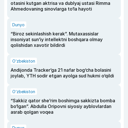
otasini kutgan aktrisa va dublyaj ustasi Rimma
Ahmedovaning sinovlarga to‘la hayoti
Dunyo
“Biroz sekinlashish kerak”. Mutaxassislar
insoniyat sun’iy intellektni boshqara olmay
qolishidan xavotir bildirdi
O‘zbekiston
Andijonda Tracker’ga 21 nafar bog‘cha bolasini
joylab, YTH sodir etgan ayolga sud hukmi o‘qildi
O‘zbekiston
“Sakkiz qator she’rim boshimga sakkizta bomba
bo‘lgan”. Abdulla Oripovni siyosiy ayblovlardan
asrab qolgan voqea
Dunyo