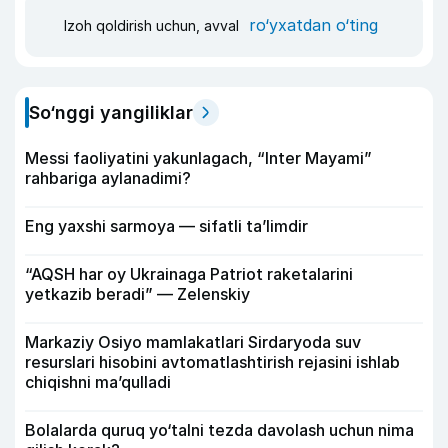
ro‘yxatdan o‘ting
Izoh qoldirish uchun, avval
So‘nggi yangiliklar
Messi faoliyatini yakunlagach, “Inter Mayami”
rahbariga aylanadimi?
Eng yaxshi sarmoya — sifatli ta’limdir
“AQSH har oy Ukrainaga Patriot raketalarini
yetkazib beradi” — Zelenskiy
Markaziy Osiyo mamlakatlari Sirdaryoda suv
resurslari hisobini avtomatlashtirish rejasini ishlab
chiqishni ma’qulladi
Bolalarda quruq yo‘talni tezda davolash uchun nima