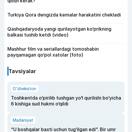
qilish kerak?
Turkiya Qora dengizda kemalar harakatini chekladi
Qashqadaryoda yangi qurilayotgan ko‘prikning
balkasi tushib ketdi (video)
Mashhur film va seriallardagi tomoshabin
payqamagan qo‘pol xatolar (foto)
Tavsiyalar
O‘zbekiston
Toshkentda o‘pirilib tushgan yo‘l qurilishi bo‘yicha
6 kishiga sud hukmi o‘qildi
Madaniyat
“U boshqalar baxti uchun tug‘ilgan edi”. Bir umr