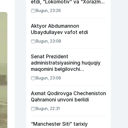
etdi, “Lokomotiv” va “Xorazm”
uyda g‘alaba qozondi
Bugun, 23:26
Aktyor Abdu­mannon
Ubaydullayev vafot etdi
Bugun, 23:08
Senat Prezident
administratsiyasining huquqiy
maqomini belgilovchi
konstitutsiyaviy qonunni
Bugun, 23:06
ma’qulladi
Axmat Qodirovga Checheniston
Qahramoni unvoni berildi
Bugun, 22:31
“Manchester Siti” tarixiy