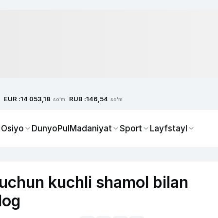
EUR :
RUB :
14 053,18
146,54
so'm
so'm
 Osiyo
Dunyo
Pul
Madaniyat
Sport
Layfstayl
 uchun kuchli shamol bilan
log