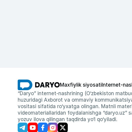
Maxfiylik siyosati
Internet-nas
“Daryo” internet-nashrining (O‘zbekiston matbuo
huzuridagi Axborot va ommaviy kommunikatsiyal
vositasi sifatida ro‘yxatga olingan. Matnli materi
videomateriallaridan foydalanishga “daryo.uz” sa
yozuv ilova qilingan taqdirda yo‘l qo‘yiladi.