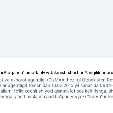
hr
Aloqa ma'lumotlari
Foydalanish shartlari
Yangiliklar arx
t va axborot agentligi (O‘zMAA, hozirgi O‘zbekiston Res
ar agentligi) tomonidan 13.03.2015 yil sanasida 0944
allarni to‘liq ko‘chirish yoki qisman iqtibos keltirishga, 
ytiga giperhavola mavjud bo‘lgan va/yoki “Daryo” intern