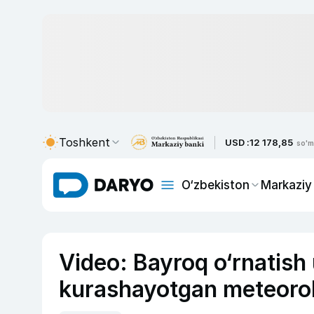
Toshkent
USD :
12 178,85
so'm
O‘zbekiston
Markaziy
Video: Bayroq o‘rnatish
kurashayotgan meteoro