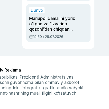
qolgan voqea
Dunyo
Mariupol qamalini yorib
oʻtgan va “Izvarino
qozoni”dan chiqqan
qahramon — Ukraina
19:50 / 29.07.2026
armiyasi bosh
qoʻmondoni Drapatiy
haqida
ivi
Reklama
publikasi Prezidenti Administratsiyasi
-sonli guvohnoma bilan ommaviy axborot
shuningdek, fotografik, grafik, audio va/yoki
et-nashrining muallifligini ko‘rsatuvchi