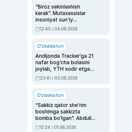
“Biroz sekinlashish
kerak”. Mutaxassislar
insoniyat sun’iy
intellektni boshqara
12:40 / 04.08.2026
olmay qolishidan xavotir
bildirdi
O‘zbekiston
Andijonda Tracker’ga 21
nafar bog‘cha bolasini
joylab, YTH sodir etgan
ayolga sud hukmi o‘qildi
23:41 / 03.08.2026
O‘zbekiston
“Sakkiz qator she’rim
boshimga sakkizta
bomba bo‘lgan”. Abdulla
Oripovni siyosiy
12:24 / 01.08.2026
ayblovlardan asrab