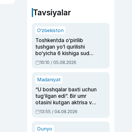
Tavsiyalar
O‘zbekiston
Toshkentda o‘pirilib
tushgan yo‘l qurilishi
bo‘yicha 6 kishiga sud
hukmi o‘qildi
10:10 / 05.08.2026
Madaniyat
“U boshqalar baxti uchun
tug‘ilgan edi”. Bir umr
otasini kutgan aktrisa va
dublyaj ustasi Rimma
13:55 / 04.08.2026
Ahmedovaning
sinovlarga to‘la hayoti
Dunyo