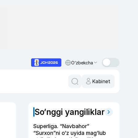
O‘zbekcha
Kabinet
So‘nggi yangiliklar
Superliga. “Navbahor”
“Surxon”ni o‘z uyida mag‘lub