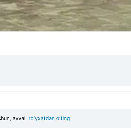
uchun, avval
ro‘yxatdan o‘ting