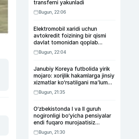
transferni yakunladi
Bugun, 22:06
Elektromobil xaridi uchun
avtokredit foizining bir qismi
davlat tomonidan qoplab
berilishi mumkin
Bugun, 22:04
Janubiy Koreya futbolida yirik
mojaro: xorijlik hakamlarga jinsiy
xizmatlar ko‘rsatilgani ma’lum
qilindi
Bugun, 21:35
O‘zbekistonda I va II guruh
nogironligi bo‘yicha pensiyalar
endi fuqaro murojaatisiz
tayinlanishi mumkin
Bugun, 21:30