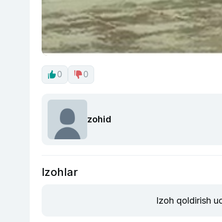
0
0
zohid
Izohlar
Izoh qoldirish 