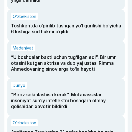
yilga qamaldi
O‘zbekiston
Toshkentda o‘pirilib tushgan yo‘l qurilishi bo‘yicha
6 kishiga sud hukmi o‘qildi
Madaniyat
“U boshqalar baxti uchun tug‘ilgan edi”. Bir umr
otasini kutgan aktrisa va dublyaj ustasi Rimma
Ahmedovaning sinovlarga to‘la hayoti
Dunyo
“Biroz sekinlashish kerak”. Mutaxassislar
insoniyat sun’iy intellektni boshqara olmay
qolishidan xavotir bildirdi
O‘zbekiston