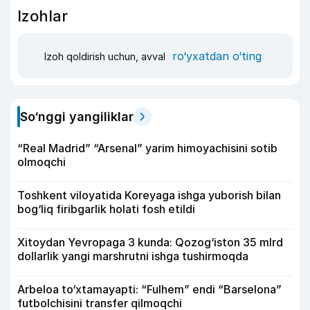
Izohlar
ro‘yxatdan o‘ting
Izoh qoldirish uchun, avval
So‘nggi yangiliklar
“Real Madrid” “Arsenal” yarim himoyachisini sotib
olmoqchi
Toshkent viloyatida Koreyaga ishga yuborish bilan
bog‘liq firibgarlik holati fosh etildi
Xitoydan Yevropaga 3 kunda: Qozog‘iston 35 mlrd
dollarlik yangi marshrutni ishga tushirmoqda
Arbeloa to‘xtamayapti: “Fulhem” endi “Barselona”
futbolchisini transfer qilmoqchi