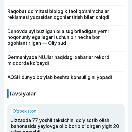
Raqobat qo‘mitasi biologik faol qo‘shimchalar
reklamasi yuzasidan ogohlantirish bilan chiqdi
Denovda uyi buzilgan oila sug‘oriladigan yerni
noqonuniy egallagani uchun bir necha bor
ogohlantirilgan — Oliy sud
Germaniyada NUJlar haqidagi xabarlar rekord
miqdorda ko‘paydi
AQSH dunyo bo‘ylab beshta konsulligini yopadi
Tavsiyalar
O‘zbekiston
Jizzaxda 77 yoshli taksichini qo‘y sotib olish
bahonasida yaylovga olib borib o‘ldirgan yigit 20