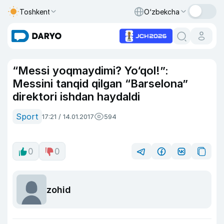
Toshkent
O‘zbekcha
“Messi yoqmaydimi? Yo‘qol!”:
Messini tanqid qilgan “Barselona”
direktori ishdan haydaldi
Sport
17:21 / 14.01.2017
594
0
0
zohid