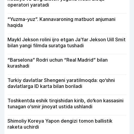
operatori yaratadi
“Yuzma-yuz”. Kannavaroning matbuot anjumani
haqida
Maykl Jekson rolini ijro etgan Ja’far Jekson Uill Smit
bilan yangi filmda suratga tushadi
“Barselona” Rodri uchun “Real Madrid” bilan
kurashadi
Turkiy davlatlar Shengeni yaratilmoqda: qo‘shni
davlatlarga ID karta bilan boriladi
Toshkentda eshik tirqishidan kirib, do‘kon kassasini
tunagan o‘smir jinoyat ustida ushlandi
Shimoliy Koreya Yapon dengizi tomon ballistik
raketa uchirdi