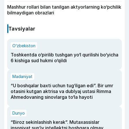
Mashhur rollari bilan tanilgan aktyorlarning ko‘pchilik
bilmaydigan obrazlari
Tavsiyalar
O‘zbekiston
Toshkentda o‘pirilib tushgan yo‘l qurilishi bo‘yicha
6 kishiga sud hukmi o‘qildi
Madaniyat
“U boshqalar baxti uchun tug‘ilgan edi”. Bir umr
otasini kutgan aktrisa va dublyaj ustasi Rimma
Ahmedovaning sinovlarga to‘la hayoti
Dunyo
“Biroz sekinlashish kerak”. Mutaxassislar
insoniyat sun’iy intellektni boshqara olmay