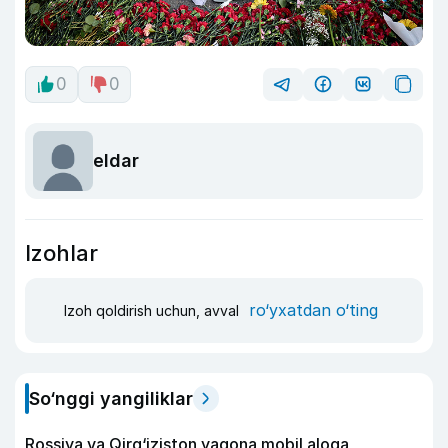
0
0
eldar
Izohlar
ro‘yxatdan o‘ting
Izoh qoldirish uchun, avval
So‘nggi yangiliklar
Rossiya va Qirg‘iziston yagona mobil aloqa