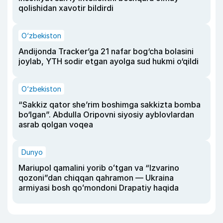
qolishidan xavotir bildirdi
O‘zbekiston
Andijonda Tracker’ga 21 nafar bog‘cha bolasini
joylab, YTH sodir etgan ayolga sud hukmi o‘qildi
O‘zbekiston
“Sakkiz qator she’rim boshimga sakkizta bomba
bo‘lgan”. Abdulla Oripovni siyosiy ayblovlardan
asrab qolgan voqea
Dunyo
Mariupol qamalini yorib oʻtgan va “Izvarino
qozoni”dan chiqqan qahramon — Ukraina
armiyasi bosh qoʻmondoni Drapatiy haqida