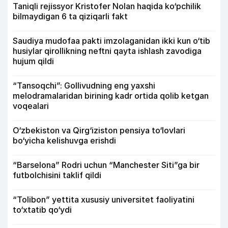
Taniqli rejissyor Kristofer Nolan haqida ko‘pchilik
bilmaydigan 6 ta qiziqarli fakt
Saudiya mudofaa pakti imzolaganidan ikki kun o‘tib
husiylar qirollikning neftni qayta ishlash zavodiga
hujum qildi
“Tansoqchi”: Gollivudning eng yaxshi
melodramalaridan birining kadr ortida qolib ketgan
voqealari
O‘zbekiston va Qirg‘iziston pensiya to‘lovlari
bo‘yicha kelishuvga erishdi
“Barselona” Rodri uchun “Manchester Siti”ga bir
futbolchisini taklif qildi
“Tolibon” yettita xususiy universitet faoliyatini
to‘xtatib qo‘ydi