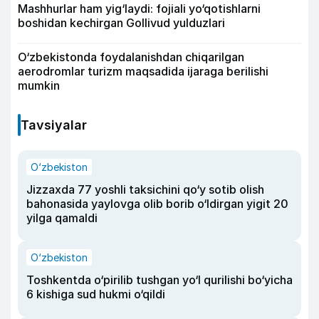
Mashhurlar ham yig‘laydi: fojiali yo‘qotishlarni
boshidan kechirgan Gollivud yulduzlari
O‘zbekistonda foydalanishdan chiqarilgan
aerodromlar turizm maqsadida ijaraga berilishi
mumkin
Tavsiyalar
O‘zbekiston
Jizzaxda 77 yoshli taksichini qo‘y sotib olish
bahonasida yaylovga olib borib o‘ldirgan yigit 20
yilga qamaldi
O‘zbekiston
Toshkentda o‘pirilib tushgan yo‘l qurilishi bo‘yicha
6 kishiga sud hukmi o‘qildi