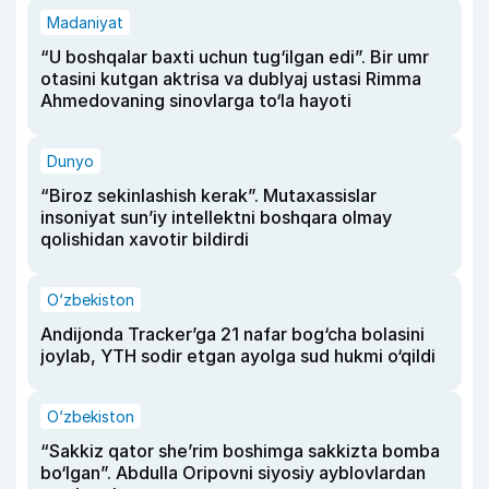
Madaniyat
“U boshqalar baxti uchun tug‘ilgan edi”. Bir umr
otasini kutgan aktrisa va dublyaj ustasi Rimma
Ahmedovaning sinovlarga to‘la hayoti
Dunyo
“Biroz sekinlashish kerak”. Mutaxassislar
insoniyat sun’iy intellektni boshqara olmay
qolishidan xavotir bildirdi
O‘zbekiston
Andijonda Tracker’ga 21 nafar bog‘cha bolasini
joylab, YTH sodir etgan ayolga sud hukmi o‘qildi
O‘zbekiston
“Sakkiz qator she’rim boshimga sakkizta bomba
bo‘lgan”. Abdulla Oripovni siyosiy ayblovlardan