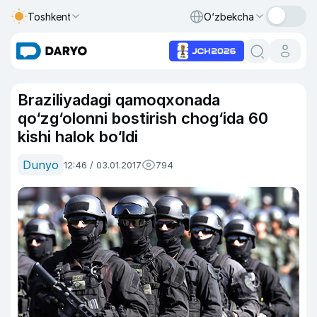
Toshkent
O‘zbekcha
Braziliyadagi qamoqxonada
qo‘zg‘olonni bostirish chog‘ida 60
kishi halok bo‘ldi
Dunyo
12:46 / 03.01.2017
794