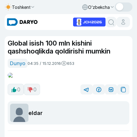
Toshkent
O‘zbekcha
Global isish 100 mln kishini
qashshoqlikda qoldirishi mumkin
Dunyo
04:35 / 15.12.2016
653
0
0
eldar