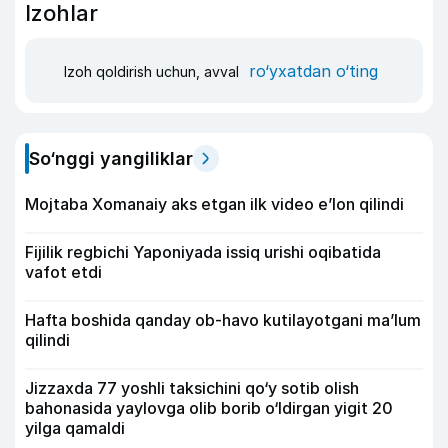
Izohlar
ro‘yxatdan o‘ting
Izoh qoldirish uchun, avval
So‘nggi yangiliklar
Mojtaba Xomanaiy aks etgan ilk video e’lon qilindi
Fijilik regbichi Yaponiyada issiq urishi oqibatida
vafot etdi
Hafta boshida qanday ob-havo kutilayotgani ma’lum
qilindi
Jizzaxda 77 yoshli taksichini qo‘y sotib olish
bahonasida yaylovga olib borib o‘ldirgan yigit 20
yilga qamaldi