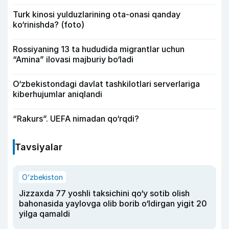
Turk kinosi yulduzlarining ota-onasi qanday
ko‘rinishda? (foto)
Rossiyaning 13 ta hududida migrantlar uchun
“Amina” ilovasi majburiy bo‘ladi
O‘zbekistondagi davlat tashkilotlari serverlariga
kiberhujumlar aniqlandi
“Rakurs”. UEFA nimadan qo‘rqdi?
Tavsiyalar
O‘zbekiston
Jizzaxda 77 yoshli taksichini qo‘y sotib olish
bahonasida yaylovga olib borib o‘ldirgan yigit 20
yilga qamaldi