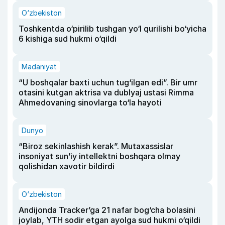
O‘zbekiston
Toshkentda o‘pirilib tushgan yo‘l qurilishi bo‘yicha
6 kishiga sud hukmi o‘qildi
Madaniyat
“U boshqalar baxti uchun tug‘ilgan edi”. Bir umr
otasini kutgan aktrisa va dublyaj ustasi Rimma
Ahmedovaning sinovlarga to‘la hayoti
Dunyo
“Biroz sekinlashish kerak”. Mutaxassislar
insoniyat sun’iy intellektni boshqara olmay
qolishidan xavotir bildirdi
O‘zbekiston
Andijonda Tracker’ga 21 nafar bog‘cha bolasini
joylab, YTH sodir etgan ayolga sud hukmi o‘qildi