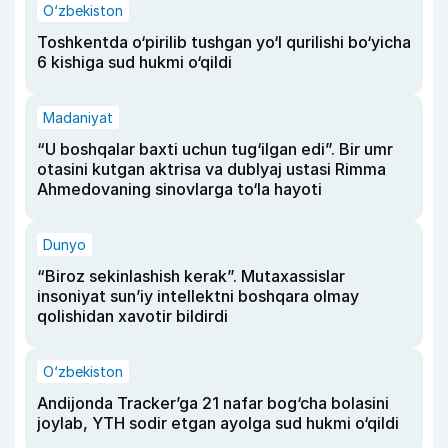
O‘zbekiston
Toshkentda o‘pirilib tushgan yo‘l qurilishi bo‘yicha
6 kishiga sud hukmi o‘qildi
Madaniyat
“U boshqalar baxti uchun tug‘ilgan edi”. Bir umr
otasini kutgan aktrisa va dublyaj ustasi Rimma
Ahmedovaning sinovlarga to‘la hayoti
Dunyo
“Biroz sekinlashish kerak”. Mutaxassislar
insoniyat sun’iy intellektni boshqara olmay
qolishidan xavotir bildirdi
O‘zbekiston
Andijonda Tracker’ga 21 nafar bog‘cha bolasini
joylab, YTH sodir etgan ayolga sud hukmi o‘qildi