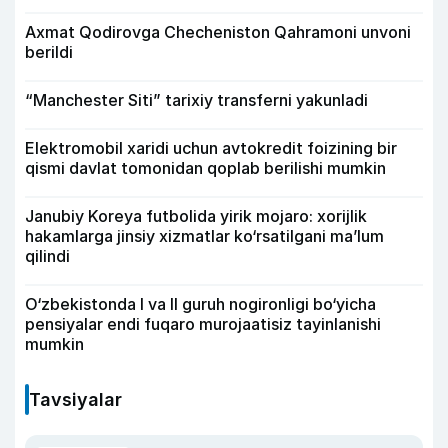
Axmat Qodirovga Checheniston Qahramoni unvoni
berildi
“Manchester Siti” tarixiy transferni yakunladi
Elektromobil xaridi uchun avtokredit foizining bir
qismi davlat tomonidan qoplab berilishi mumkin
Janubiy Koreya futbolida yirik mojaro: xorijlik
hakamlarga jinsiy xizmatlar ko‘rsatilgani ma’lum
qilindi
O‘zbekistonda I va II guruh nogironligi bo‘yicha
pensiyalar endi fuqaro murojaatisiz tayinlanishi
mumkin
Tavsiyalar