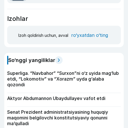
Izohlar
ro‘yxatdan o‘ting
Izoh qoldirish uchun, avval
So‘nggi yangiliklar
Superliga. “Navbahor” “Surxon”ni o‘z uyida mag‘lub
etdi, “Lokomotiv” va “Xorazm” uyda g‘alaba
qozondi
Aktyor Abdu­mannon Ubaydullayev vafot etdi
Senat Prezident administratsiyasining huquqiy
maqomini belgilovchi konstitutsiyaviy qonunni
ma’qulladi