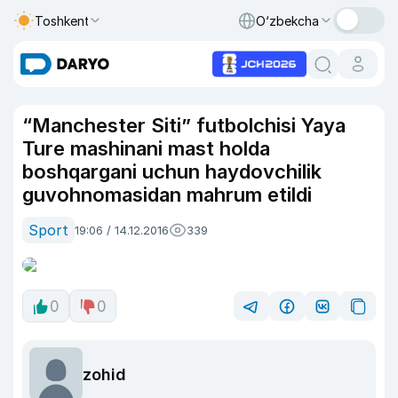
Toshkent
O‘zbekcha
“Manchester Siti” futbolchisi Yaya
Ture mashinani mast holda
boshqargani uchun haydovchilik
guvohnomasidan mahrum etildi
Sport
19:06 / 14.12.2016
339
0
0
zohid