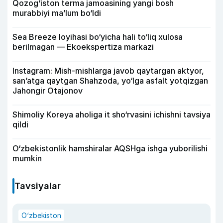
Qozog‘iston terma jamoasining yangi bosh
murabbiyi ma’lum bo‘ldi
Sea Breeze loyihasi bo‘yicha hali to‘liq xulosa
berilmagan — Ekoekspertiza markazi
Instagram: Mish-mishlarga javob qaytargan aktyor,
san’atga qaytgan Shahzoda, yo‘lga asfalt yotqizgan
Jahongir Otajonov
Shimoliy Koreya aholiga it sho‘rvasini ichishni tavsiya
qildi
O‘zbekistonlik hamshiralar AQSHga ishga yuborilishi
mumkin
Tavsiyalar
O‘zbekiston