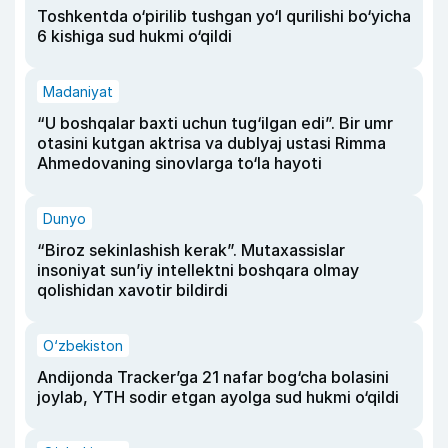
Toshkentda o‘pirilib tushgan yo‘l qurilishi bo‘yicha
6 kishiga sud hukmi o‘qildi
Madaniyat
“U boshqalar baxti uchun tug‘ilgan edi”. Bir umr
otasini kutgan aktrisa va dublyaj ustasi Rimma
Ahmedovaning sinovlarga to‘la hayoti
Dunyo
“Biroz sekinlashish kerak”. Mutaxassislar
insoniyat sun’iy intellektni boshqara olmay
qolishidan xavotir bildirdi
O‘zbekiston
Andijonda Tracker’ga 21 nafar bog‘cha bolasini
joylab, YTH sodir etgan ayolga sud hukmi o‘qildi