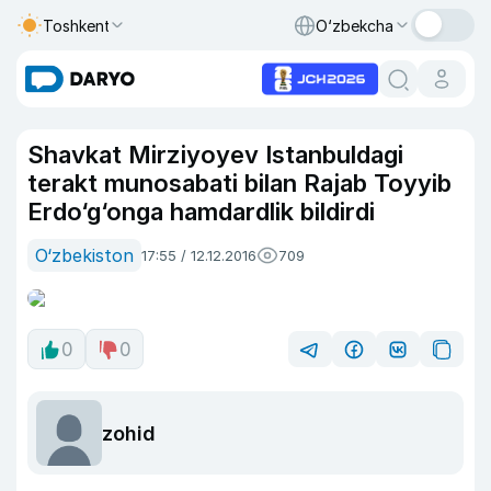
Toshkent
O‘zbekcha
Shavkat Mirziyoyev Istanbuldagi
terakt munosabati bilan Rajab Toyyib
Erdo‘g‘onga hamdardlik bildirdi
O‘zbekiston
17:55 / 12.12.2016
709
0
0
zohid