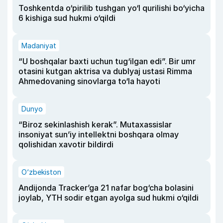
Toshkentda o‘pirilib tushgan yo‘l qurilishi bo‘yicha
6 kishiga sud hukmi o‘qildi
Madaniyat
“U boshqalar baxti uchun tug‘ilgan edi”. Bir umr
otasini kutgan aktrisa va dublyaj ustasi Rimma
Ahmedovaning sinovlarga to‘la hayoti
Dunyo
“Biroz sekinlashish kerak”. Mutaxassislar
insoniyat sun’iy intellektni boshqara olmay
qolishidan xavotir bildirdi
O‘zbekiston
Andijonda Tracker’ga 21 nafar bog‘cha bolasini
joylab, YTH sodir etgan ayolga sud hukmi o‘qildi