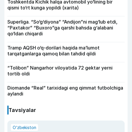
Toshkentda Kichik halqa avtomobil yo‘lining bir
qismi to‘rt kunga yopildi (xarita)
Superliga. “So‘g‘diyona” “Andijon”ni mag‘lub etdi,
“Paxtakor” “Buxoro”ga qarshi bahsda g‘alabani
qo‘ldan chiqardi
Tramp AQSH o‘q-dorilari haqida ma’lumot
tarqatganlarga qamoq bilan tahdid qildi
“Tolibon” Nangarhor viloyatida 72 gektar yerni
tortib oldi
Diomande “Real” tarixidagi eng qimmat futbolchiga
aylandi
Tavsiyalar
O‘zbekiston