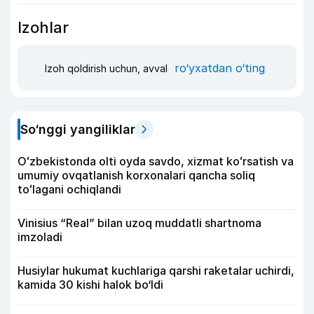
Izohlar
ro‘yxatdan o‘ting
Izoh qoldirish uchun, avval
So‘nggi yangiliklar
Oʻzbekistonda olti oyda savdo, xizmat koʻrsatish va
umumiy ovqatlanish korxonalari qancha soliq
toʻlagani ochiqlandi
Vinisius “Real” bilan uzoq muddatli shartnoma
imzoladi
Husiylar hukumat kuchlariga qarshi raketalar uchirdi,
kamida 30 kishi halok bo‘ldi