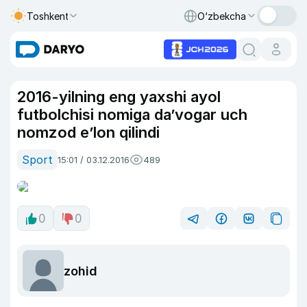
Toshkent
O‘zbekcha
2016-yilning eng yaxshi ayol
futbolchisi nomiga da’vogar uch
nomzod e’lon qilindi
Sport
15:01 / 03.12.2016
489
0
0
zohid