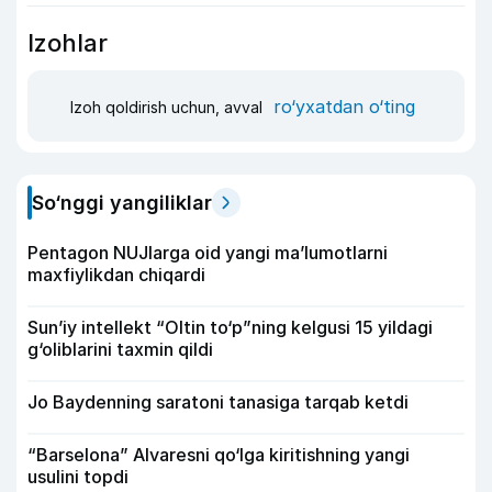
Izohlar
ro‘yxatdan o‘ting
Izoh qoldirish uchun, avval
So‘nggi yangiliklar
Pentagon NUJlarga oid yangi maʼlumotlarni
maxfiylikdan chiqardi
Sun’iy intellekt “Oltin to‘p”ning kelgusi 15 yildagi
g‘oliblarini taxmin qildi
Jo Baydenning saratoni tanasiga tarqab ketdi
“Barselona” Alvaresni qo‘lga kiritishning yangi
usulini topdi