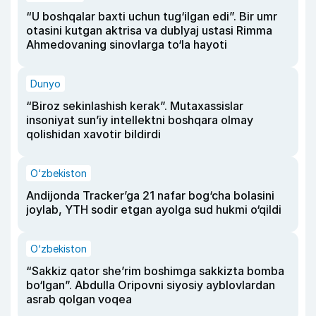
“U boshqalar baxti uchun tug‘ilgan edi”. Bir umr
otasini kutgan aktrisa va dublyaj ustasi Rimma
Ahmedovaning sinovlarga to‘la hayoti
Dunyo
“Biroz sekinlashish kerak”. Mutaxassislar
insoniyat sun’iy intellektni boshqara olmay
qolishidan xavotir bildirdi
O‘zbekiston
Andijonda Tracker’ga 21 nafar bog‘cha bolasini
joylab, YTH sodir etgan ayolga sud hukmi o‘qildi
O‘zbekiston
“Sakkiz qator she’rim boshimga sakkizta bomba
bo‘lgan”. Abdulla Oripovni siyosiy ayblovlardan
asrab qolgan voqea