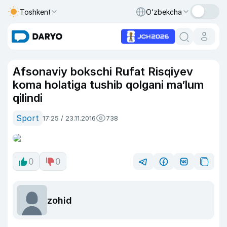
Toshkent
O‘zbekcha
Afsonaviy bokschi Rufat Risqiyev
koma holatiga tushib qolgani ma’lum
qilindi
Sport
17:25 / 23.11.2016
738
0
0
zohid