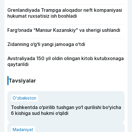
Grenlandiyada Trampga aloqador neft kompaniyasi
hukumat ruxsatisiz ish boshladi
Farg‘onada “Mansur Kazanskiy” va sherigi ushlandi
Zidanning o‘g‘li yangi jamoaga o‘tdi
Avstraliyada 150 yil oldin olingan kitob kutubxonaga
qaytarildi
Tavsiyalar
O‘zbekiston
Toshkentda o‘pirilib tushgan yo‘l qurilishi bo‘yicha
6 kishiga sud hukmi o‘qildi
Madaniyat