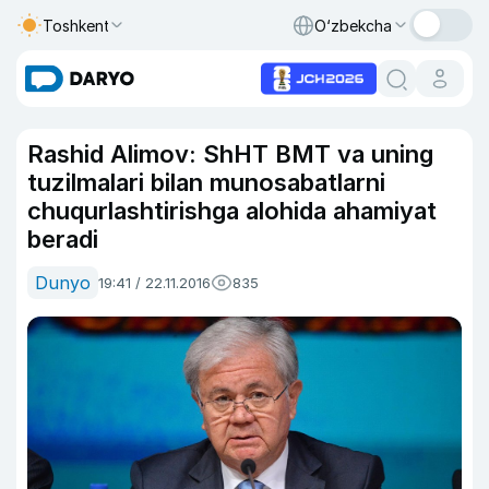
Toshkent
O‘zbekcha
Rashid Alimov: ShHT BMT va uning
tuzilmalari bilan munosabatlarni
chuqurlashtirishga alohida ahamiyat
beradi
Dunyo
19:41 / 22.11.2016
835