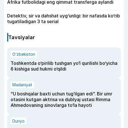
Afrika futbolidagi eng qimmat transferga aylandi
Detektiv, sir va dahshat uyg‘unligi: bir nafasda ko‘rib
tugatiladigan 3 ta serial
Tavsiyalar
O‘zbekiston
Toshkentda o‘pirilib tushgan yo‘l qurilishi bo‘yicha
6 kishiga sud hukmi o‘qildi
Madaniyat
“U boshqalar baxti uchun tug‘ilgan edi”. Bir umr
otasini kutgan aktrisa va dublyaj ustasi Rimma
Ahmedovaning sinovlarga to‘la hayoti
Dunyo