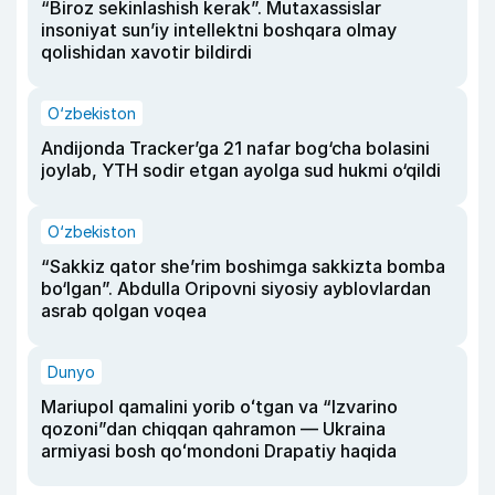
“Biroz sekinlashish kerak”. Mutaxassislar
insoniyat sun’iy intellektni boshqara olmay
qolishidan xavotir bildirdi
O‘zbekiston
Andijonda Tracker’ga 21 nafar bog‘cha bolasini
joylab, YTH sodir etgan ayolga sud hukmi o‘qildi
O‘zbekiston
“Sakkiz qator she’rim boshimga sakkizta bomba
bo‘lgan”. Abdulla Oripovni siyosiy ayblovlardan
asrab qolgan voqea
Dunyo
Mariupol qamalini yorib oʻtgan va “Izvarino
qozoni”dan chiqqan qahramon — Ukraina
armiyasi bosh qoʻmondoni Drapatiy haqida