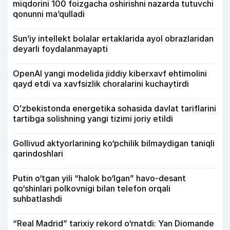
miqdorini 100 foizgacha oshirishni nazarda tutuvchi
qonunni ma’qulladi
Sun’iy intellekt bolalar ertaklarida ayol obrazlaridan
deyarli foydalanmayapti
OpenAI yangi modelida jiddiy kiberxavf ehtimolini
qayd etdi va xavfsizlik choralarini kuchaytirdi
Oʻzbekistonda energetika sohasida davlat tariflarini
tartibga solishning yangi tizimi joriy etildi
Gollivud aktyorlarining ko‘pchilik bilmaydigan taniqli
qarindoshlari
Putin o‘tgan yili “halok bo‘lgan” havo-desant
qo‘shinlari polkovnigi bilan telefon orqali
suhbatlashdi
“Real Madrid” tarixiy rekord o‘rnatdi: Yan Diomande