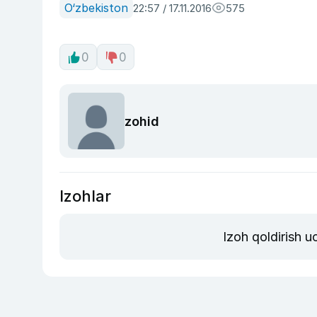
O‘zbekiston
22:57 / 17.11.2016
575
0
0
zohid
Izohlar
Izoh qoldirish 