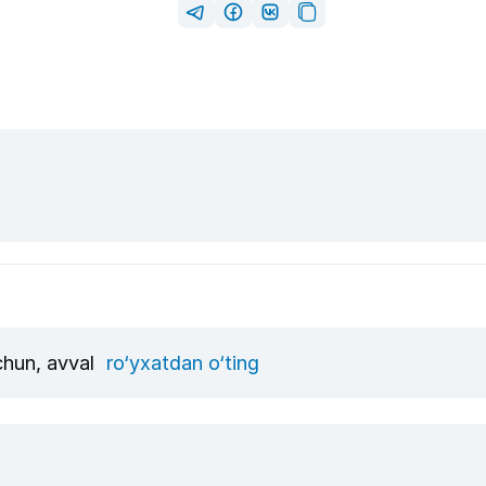
uchun, avval
ro‘yxatdan o‘ting