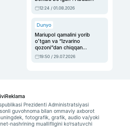
Oripovni siyosiy
12:24 / 01.08.2026
ayblovlardan asrab
qolgan voqea
Dunyo
Mariupol qamalini yorib
oʻtgan va “Izvarino
qozoni”dan chiqqan
qahramon — Ukraina
19:50 / 29.07.2026
armiyasi bosh
qoʻmondoni Drapatiy
haqida
ivi
Reklama
publikasi Prezidenti Administratsiyasi
-sonli guvohnoma bilan ommaviy axborot
shuningdek, fotografik, grafik, audio va/yoki
et-nashrining muallifligini ko‘rsatuvchi