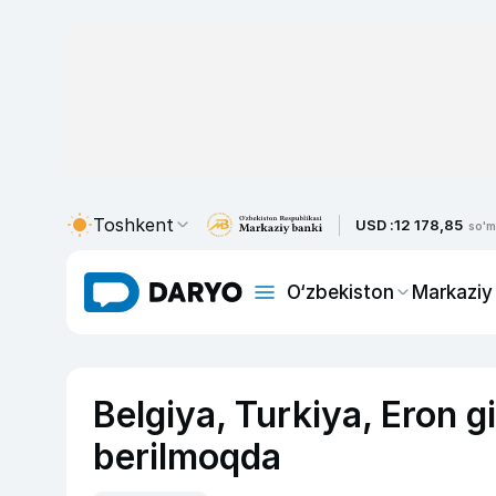
Toshkent
USD :
12 178,85
so'm
O‘zbekiston
Markaziy
Belgiya, Turkiya, Eron g
berilmoqda