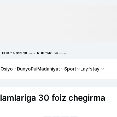
EUR :
RUB :
14 053,18
146,54
so'm
so'm
 Osiyo
Dunyo
Pul
Madaniyat
Sport
Layfstayl
ilamlariga 30 foiz chegirma