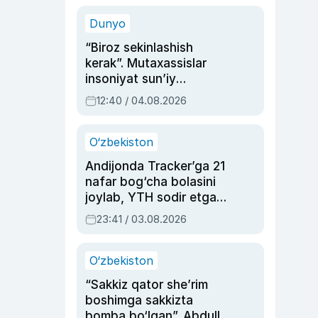
sinovlarga to‘la hayoti
Dunyo
“Biroz sekinlashish
kerak”. Mutaxassislar
insoniyat sun’iy
intellektni boshqara
12:40 / 04.08.2026
olmay qolishidan xavotir
bildirdi
O‘zbekiston
Andijonda Tracker’ga 21
nafar bog‘cha bolasini
joylab, YTH sodir etgan
ayolga sud hukmi o‘qildi
23:41 / 03.08.2026
O‘zbekiston
“Sakkiz qator she’rim
boshimga sakkizta
bomba bo‘lgan”. Abdulla