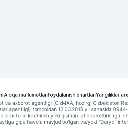
hr
Aloqa ma'lumotlari
Foydalanish shartlari
Yangiliklar arx
t va axborot agentligi (O‘zMAA, hozirgi O‘zbekiston Res
ar agentligi) tomonidan 13.03.2015 yil sanasida 0944
allarni to‘liq ko‘chirish yoki qisman iqtibos keltirishga, 
ytiga giperhavola mavjud bo‘lgan va/yoki “Daryo” intern