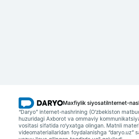
Maxfiylik siyosati
Internet-nas
“Daryo” internet-nashrining (O‘zbekiston matbuo
huzuridagi Axborot va ommaviy kommunikatsiyal
vositasi sifatida ro‘yxatga olingan. Matnli materi
videomateriallaridan foydalanishga “daryo.uz” sa