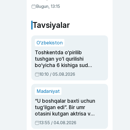
Bugun, 13:15
Tavsiyalar
O‘zbekiston
Toshkentda o‘pirilib
tushgan yo‘l qurilishi
bo‘yicha 6 kishiga sud
hukmi o‘qildi
10:10 / 05.08.2026
Madaniyat
“U boshqalar baxti uchun
tug‘ilgan edi”. Bir umr
otasini kutgan aktrisa va
dublyaj ustasi Rimma
13:55 / 04.08.2026
Ahmedovaning