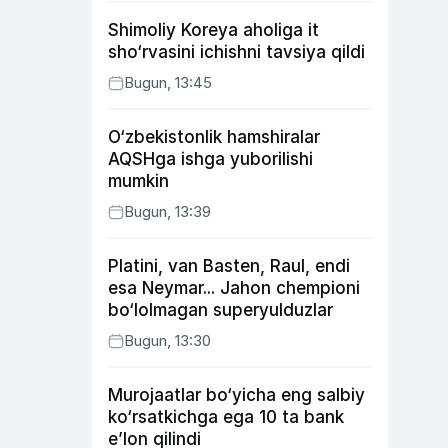
Shimoliy Koreya aholiga it
sho‘rvasini ichishni tavsiya qildi
Bugun, 13:45
O‘zbekistonlik hamshiralar
AQSHga ishga yuborilishi
mumkin
Bugun, 13:39
Platini, van Basten, Raul, endi
esa Neymar... Jahon chempioni
bo‘lolmagan superyulduzlar
Bugun, 13:30
Murojaatlar bo‘yicha eng salbiy
ko‘rsatkichga ega 10 ta bank
e’lon qilindi