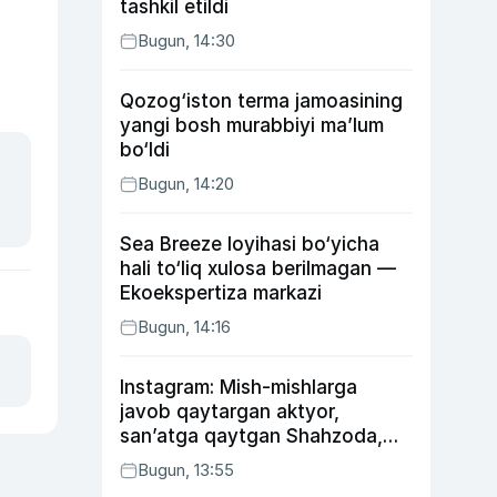
tashkil etildi
Bugun, 14:30
Qozog‘iston terma jamoasining
yangi bosh murabbiyi ma’lum
bo‘ldi
Bugun, 14:20
Sea Breeze loyihasi bo‘yicha
hali to‘liq xulosa berilmagan —
Ekoekspertiza markazi
Bugun, 14:16
Instagram: Mish-mishlarga
javob qaytargan aktyor,
san’atga qaytgan Shahzoda,
yo‘lga asfalt yotqizgan
Bugun, 13:55
Jahongir Otajonov