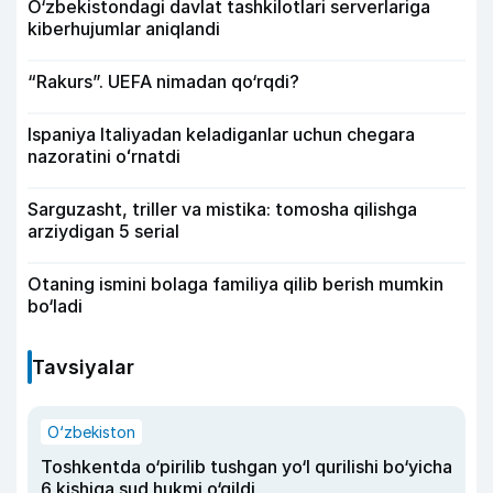
O‘zbekistondagi davlat tashkilotlari serverlariga
kiberhujumlar aniqlandi
“Rakurs”. UEFA nimadan qo‘rqdi?
Ispaniya Italiyadan keladiganlar uchun chegara
nazoratini oʻrnatdi
Sarguzasht, triller va mistika: tomosha qilishga
arziydigan 5 serial
Otaning ismini bolaga familiya qilib berish mumkin
bo‘ladi
Tavsiyalar
O‘zbekiston
Toshkentda o‘pirilib tushgan yo‘l qurilishi bo‘yicha
6 kishiga sud hukmi o‘qildi