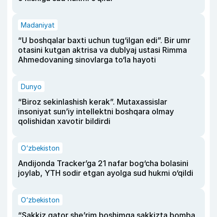
Madaniyat
“U boshqalar baxti uchun tug‘ilgan edi”. Bir umr
otasini kutgan aktrisa va dublyaj ustasi Rimma
Ahmedovaning sinovlarga to‘la hayoti
Dunyo
“Biroz sekinlashish kerak”. Mutaxassislar
insoniyat sun’iy intellektni boshqara olmay
qolishidan xavotir bildirdi
O‘zbekiston
Andijonda Tracker’ga 21 nafar bog‘cha bolasini
joylab, YTH sodir etgan ayolga sud hukmi o‘qildi
O‘zbekiston
“Sakkiz qator she’rim boshimga sakkizta bomba