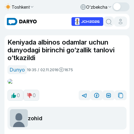
Toshkent
O‘zbekcha
Keniyada albinos odamlar uchun
dunyodagi birinchi go‘zallik tanlovi
o‘tkazildi
Dunyo
19:35 / 02.11.2016
1675
0
0
zohid