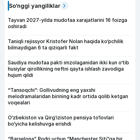
So‘nggi yangiliklar
Tayvan 2027-yilda mudofaa xarajatlarini 16 foizga
oshiradi
Taniqli rejissyor Kristofer Nolan haqida ko‘pchilik
bilmaydigan 6 ta qiziqarli fakt
Saudiya mudofaa pakti imzolaganidan ikki kun o‘tib
husiylar qirollikning neftni qayta ishlash zavodiga
hujum qildi
“Tansoqchi”: Gollivudning eng yaxshi
melodramalaridan birining kadr ortida qolib ketgan
voqealari
O‘zbekiston va Qirg‘iziston pensiya to‘lovlari
bo‘yicha kelishuvga erishdi
“Barselona” Rodri uchun “Manchester Siti”ga bir