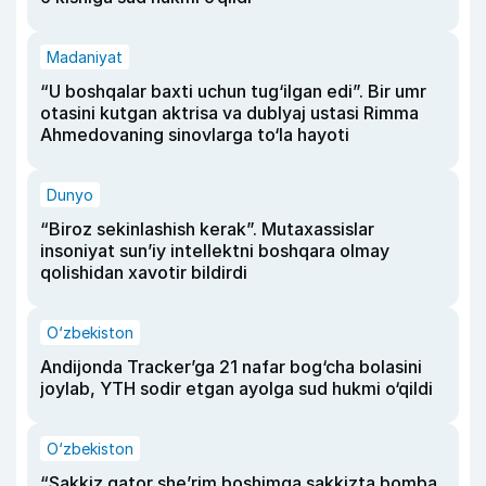
Madaniyat
“U boshqalar baxti uchun tug‘ilgan edi”. Bir umr
otasini kutgan aktrisa va dublyaj ustasi Rimma
Ahmedovaning sinovlarga to‘la hayoti
Dunyo
“Biroz sekinlashish kerak”. Mutaxassislar
insoniyat sun’iy intellektni boshqara olmay
qolishidan xavotir bildirdi
O‘zbekiston
Andijonda Tracker’ga 21 nafar bog‘cha bolasini
joylab, YTH sodir etgan ayolga sud hukmi o‘qildi
O‘zbekiston
“Sakkiz qator she’rim boshimga sakkizta bomba