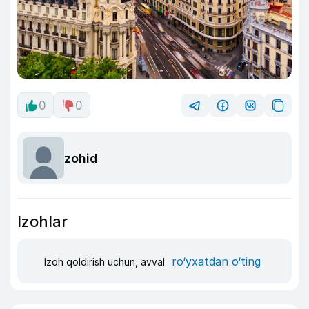
0
0
zohid
Izohlar
ro‘yxatdan o‘ting
Izoh qoldirish uchun, avval