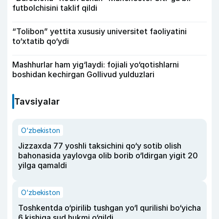
futbolchisini taklif qildi
“Tolibon” yettita xususiy universitet faoliyatini
to‘xtatib qo‘ydi
Mashhurlar ham yig‘laydi: fojiali yo‘qotishlarni
boshidan kechirgan Gollivud yulduzlari
Tavsiyalar
O‘zbekiston
Jizzaxda 77 yoshli taksichini qo‘y sotib olish
bahonasida yaylovga olib borib o‘ldirgan yigit 20
yilga qamaldi
O‘zbekiston
Toshkentda o‘pirilib tushgan yo‘l qurilishi bo‘yicha
6 kishiga sud hukmi o‘qildi