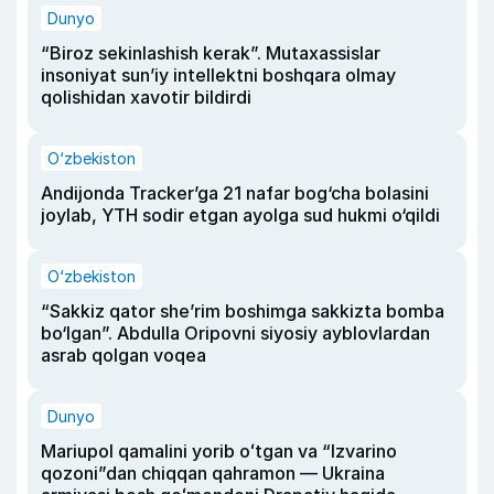
Dunyo
“Biroz sekinlashish kerak”. Mutaxassislar
insoniyat sun’iy intellektni boshqara olmay
qolishidan xavotir bildirdi
O‘zbekiston
Andijonda Tracker’ga 21 nafar bog‘cha bolasini
joylab, YTH sodir etgan ayolga sud hukmi o‘qildi
O‘zbekiston
“Sakkiz qator she’rim boshimga sakkizta bomba
bo‘lgan”. Abdulla Oripovni siyosiy ayblovlardan
asrab qolgan voqea
Dunyo
Mariupol qamalini yorib oʻtgan va “Izvarino
qozoni”dan chiqqan qahramon — Ukraina