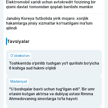
Elektromobil xaridi uchun avtokredit foizining bir
qismi davlat tomonidan qoplab berilishi mumkin
Janubiy Koreya futbolida yirik mojaro: xorijlik
hakamlarga jinsiy xizmatlar ko‘rsatilgani ma’lum
qilindi
Tavsiyalar
O‘zbekiston
Toshkentda o‘pirilib tushgan yo‘l qurilishi bo‘yicha
6 kishiga sud hukmi o‘qildi
Madaniyat
“U boshqalar baxti uchun tug‘ilgan edi”. Bir umr
otasini kutgan aktrisa va dublyaj ustasi Rimma
Ahmedovaning sinovlarga to‘la hayoti