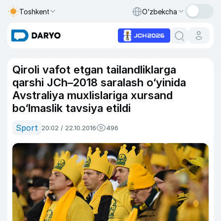
Toshkent
O‘zbekcha
Qiroli vafot etgan tailandliklarga
qarshi JCh–2018 saralash o‘yinida
Avstraliya muxlislariga xursand
bo‘lmaslik tavsiya etildi
Sport
20:02 / 22.10.2016
496