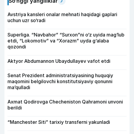
So‘nggi yangiliklar
Avstriya kansleri onalar mehnati haqidagi gaplari
uchun uzr so‘radi
Superliga. “Navbahor” “Surxon”ni o‘z uyida mag‘lub
etdi, “Lokomotiv” va “Xorazm” uyda g‘alaba
qozondi
Aktyor Abdu­mannon Ubaydullayev vafot etdi
Senat Prezident administratsiyasining huquqiy
maqomini belgilovchi konstitutsiyaviy qonunni
ma’qulladi
Axmat Qodirovga Checheniston Qahramoni unvoni
berildi
“Manchester Siti” tarixiy transferni yakunladi