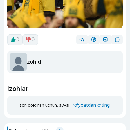
0
0
zohid
Izohlar
ro‘yxatdan o‘ting
Izoh qoldirish uchun, avval