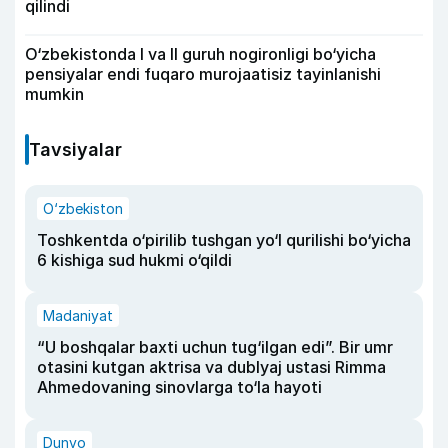
qilindi
O‘zbekistonda I va II guruh nogironligi bo‘yicha
pensiyalar endi fuqaro murojaatisiz tayinlanishi
mumkin
Tavsiyalar
O‘zbekiston
Toshkentda o‘pirilib tushgan yo‘l qurilishi bo‘yicha
6 kishiga sud hukmi o‘qildi
Madaniyat
“U boshqalar baxti uchun tug‘ilgan edi”. Bir umr
otasini kutgan aktrisa va dublyaj ustasi Rimma
Ahmedovaning sinovlarga to‘la hayoti
Dunyo