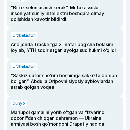
“Biroz sekinlashish kerak”. Mutaxassislar
insoniyat sun’iy intellektni boshqara olmay
qolishidan xavotir bildirdi
O‘zbekiston
Andijonda Tracker’ga 21 nafar bog‘cha bolasini
joylab, YTH sodir etgan ayolga sud hukmi o‘qildi
O‘zbekiston
“Sakkiz qator she’rim boshimga sakkizta bomba
bo‘lgan”. Abdulla Oripovni siyosiy ayblovlardan
asrab qolgan voqea
Dunyo
Mariupol qamalini yorib oʻtgan va “Izvarino
qozoni”dan chiqqan qahramon — Ukraina
armiyasi bosh qoʻmondoni Drapatiy haqida