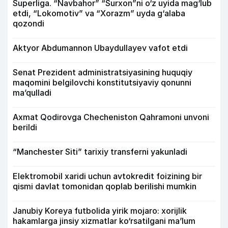
Superliga. “Navbahor” “Surxon”ni o‘z uyida mag‘lub
etdi, “Lokomotiv” va “Xorazm” uyda g‘alaba
qozondi
Aktyor Abdu­mannon Ubaydullayev vafot etdi
Senat Prezident administratsiyasining huquqiy
maqomini belgilovchi konstitutsiyaviy qonunni
ma’qulladi
Axmat Qodirovga Checheniston Qahramoni unvoni
berildi
“Manchester Siti” tarixiy transferni yakunladi
Elektromobil xaridi uchun avtokredit foizining bir
qismi davlat tomonidan qoplab berilishi mumkin
Janubiy Koreya futbolida yirik mojaro: xorijlik
hakamlarga jinsiy xizmatlar ko‘rsatilgani ma’lum