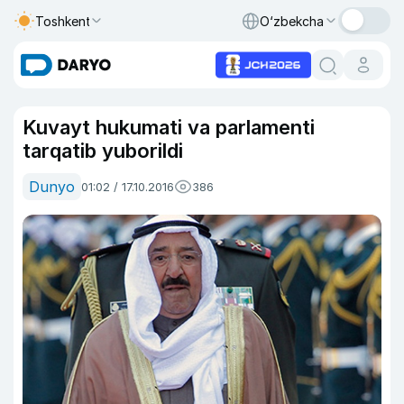
Toshkent
O‘zbekcha
Kuvayt hukumati va parlamenti
tarqatib yuborildi
Dunyo
01:02 / 17.10.2016
386