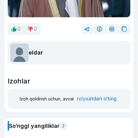
0
0
eldar
Izohlar
ro‘yxatdan o‘ting
Izoh qoldirish uchun, avval
So‘nggi yangiliklar