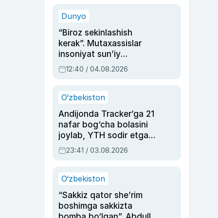
sinovlarga to‘la hayoti
Dunyo
“Biroz sekinlashish
kerak”. Mutaxassislar
insoniyat sun’iy
intellektni boshqara
12:40 / 04.08.2026
olmay qolishidan xavotir
bildirdi
O‘zbekiston
Andijonda Tracker’ga 21
nafar bog‘cha bolasini
joylab, YTH sodir etgan
ayolga sud hukmi o‘qildi
23:41 / 03.08.2026
O‘zbekiston
“Sakkiz qator she’rim
boshimga sakkizta
bomba bo‘lgan”. Abdulla