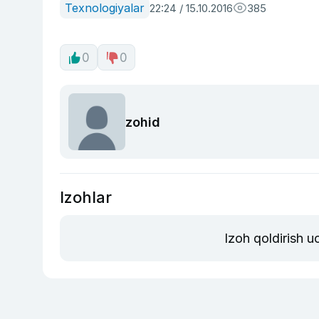
Texnologiyalar
22:24 / 15.10.2016
385
0
0
zohid
Izohlar
Izoh qoldirish 