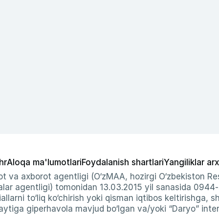
hr
Aloqa ma'lumotlari
Foydalanish shartlari
Yangiliklar arx
t va axborot agentligi (O‘zMAA, hozirgi O‘zbekiston Res
ar agentligi) tomonidan 13.03.2015 yil sanasida 0944
allarni to‘liq ko‘chirish yoki qisman iqtibos keltirishga, 
ytiga giperhavola mavjud bo‘lgan va/yoki “Daryo” intern