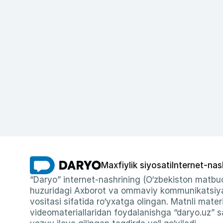
Maxfiylik siyosati
Internet-nas
“Daryo” internet-nashrining (O‘zbekiston matbuo
huzuridagi Axborot va ommaviy kommunikatsiyal
vositasi sifatida ro‘yxatga olingan. Matnli materi
videomateriallaridan foydalanishga “daryo.uz” sa