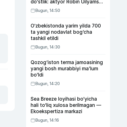
do‘stlik: aktyor Robin Uilyams
haqida ko‘pchilik bilmaydigan
Bugun, 14:50
faktlar
O‘zbekistonda yarim yilda 700
ta yangi nodavlat bog‘cha
tashkil etildi
Bugun, 14:30
Qozog‘iston terma jamoasining
yangi bosh murabbiyi ma’lum
bo‘ldi
Bugun, 14:20
Sea Breeze loyihasi bo‘yicha
hali to‘liq xulosa berilmagan —
Ekoekspertiza markazi
Bugun, 14:16