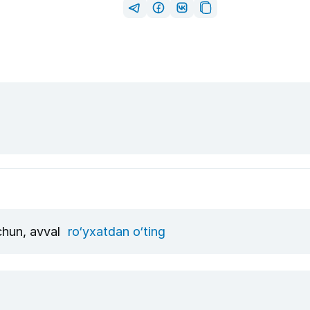
uchun, avval
ro‘yxatdan o‘ting