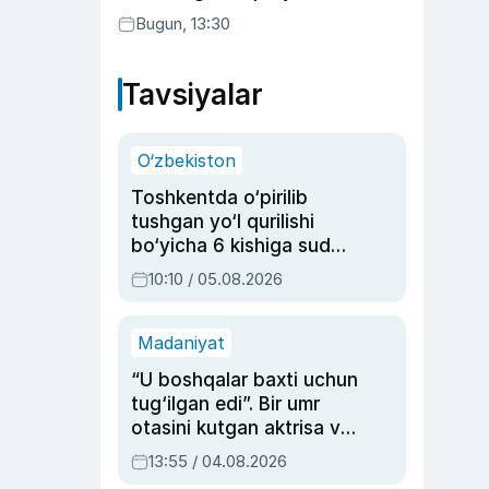
Bugun, 13:30
Tavsiyalar
O‘zbekiston
Toshkentda o‘pirilib
tushgan yo‘l qurilishi
bo‘yicha 6 kishiga sud
hukmi o‘qildi
10:10 / 05.08.2026
Madaniyat
“U boshqalar baxti uchun
tug‘ilgan edi”. Bir umr
otasini kutgan aktrisa va
dublyaj ustasi Rimma
13:55 / 04.08.2026
Ahmedovaning