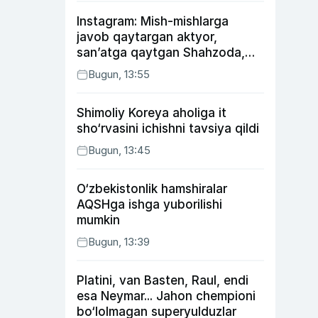
Instagram: Mish-mishlarga
javob qaytargan aktyor,
san’atga qaytgan Shahzoda,
yo‘lga asfalt yotqizgan
Bugun, 13:55
Jahongir Otajonov
Shimoliy Koreya aholiga it
sho‘rvasini ichishni tavsiya qildi
Bugun, 13:45
O‘zbekistonlik hamshiralar
AQSHga ishga yuborilishi
mumkin
Bugun, 13:39
Platini, van Basten, Raul, endi
esa Neymar... Jahon chempioni
bo‘lolmagan superyulduzlar