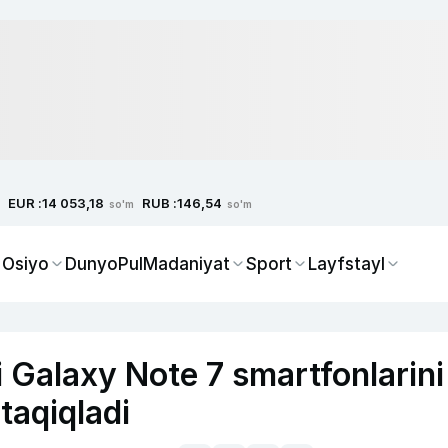
EUR :
RUB :
14 053,18
146,54
so'm
so'm
 Osiyo
Dunyo
Pul
Madaniyat
Sport
Layfstayl
i Galaxy Note 7 smartfonlarini
taqiqladi