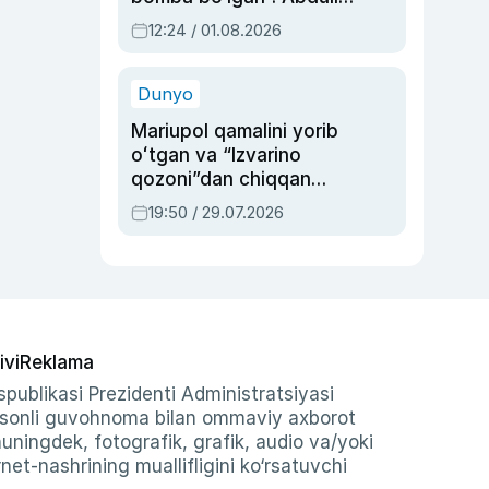
Oripovni siyosiy
12:24 / 01.08.2026
ayblovlardan asrab
qolgan voqea
Dunyo
Mariupol qamalini yorib
oʻtgan va “Izvarino
qozoni”dan chiqqan
qahramon — Ukraina
19:50 / 29.07.2026
armiyasi bosh
qoʻmondoni Drapatiy
haqida
ivi
Reklama
publikasi Prezidenti Administratsiyasi
-sonli guvohnoma bilan ommaviy axborot
shuningdek, fotografik, grafik, audio va/yoki
et-nashrining muallifligini ko‘rsatuvchi