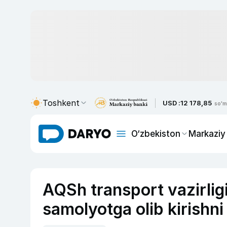
Toshkent
USD :
12 178,85
so'm
O‘zbekiston
Markaziy
AQSh transport vazirlig
samolyotga olib kirishni 