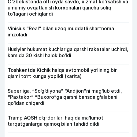
Oʻzbekistonda olti oyda savdo, xizmat koʻrsatish va
umumiy ovqatlanish korxonalari qancha soliq
toʻlagani ochiqlandi
Vinisius “Real” bilan uzoq muddatli shartnoma
imzoladi
Husiylar hukumat kuchlariga qarshi raketalar uchirdi,
kamida 30 kishi halok bo‘ldi
Toshkentda Kichik halqa avtomobil yo‘lining bir
qismi to‘rt kunga yopildi (xarita)
Superliga. “So‘g‘diyona” “Andijon”ni mag‘lub etdi,
“Paxtakor” “Buxoro”ga qarshi bahsda g‘alabani
qo‘ldan chiqardi
Tramp AQSH o‘q-dorilari haqida ma’lumot
tarqatganlarga qamoq bilan tahdid qildi