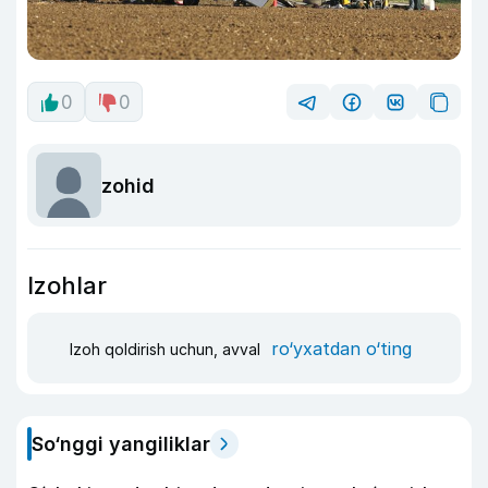
0
0
zohid
Izohlar
ro‘yxatdan o‘ting
Izoh qoldirish uchun, avval
So‘nggi yangiliklar