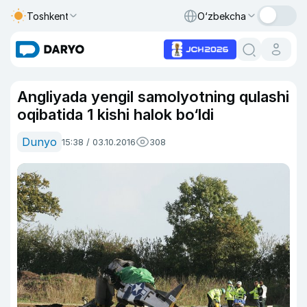
Toshkent
O‘zbekcha
Angliyada yengil samolyotning qulashi
oqibatida 1 kishi halok bo‘ldi
Dunyo
15:38 / 03.10.2016
308