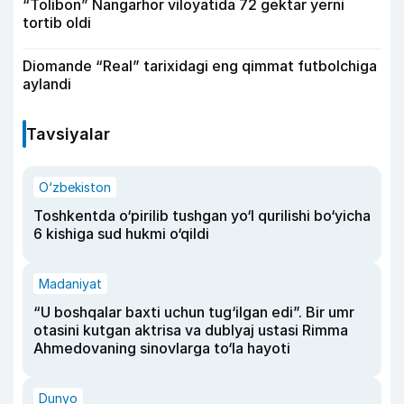
“Tolibon” Nangarhor viloyatida 72 gektar yerni
tortib oldi
Diomande “Real” tarixidagi eng qimmat futbolchiga
aylandi
Tavsiyalar
O‘zbekiston
Toshkentda o‘pirilib tushgan yo‘l qurilishi bo‘yicha
6 kishiga sud hukmi o‘qildi
Madaniyat
“U boshqalar baxti uchun tug‘ilgan edi”. Bir umr
otasini kutgan aktrisa va dublyaj ustasi Rimma
Ahmedovaning sinovlarga to‘la hayoti
Dunyo