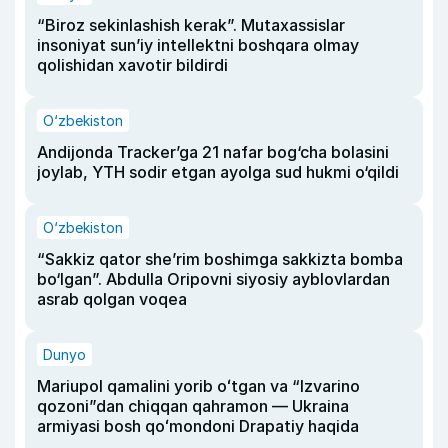
“Biroz sekinlashish kerak”. Mutaxassislar
insoniyat sun’iy intellektni boshqara olmay
qolishidan xavotir bildirdi
O‘zbekiston
Andijonda Tracker’ga 21 nafar bog‘cha bolasini
joylab, YTH sodir etgan ayolga sud hukmi o‘qildi
O‘zbekiston
“Sakkiz qator she’rim boshimga sakkizta bomba
bo‘lgan”. Abdulla Oripovni siyosiy ayblovlardan
asrab qolgan voqea
Dunyo
Mariupol qamalini yorib oʻtgan va “Izvarino
qozoni”dan chiqqan qahramon — Ukraina
armiyasi bosh qoʻmondoni Drapatiy haqida