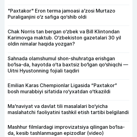
"Paxtakor" Eron terma jamoasi a’zosi Murtazo
Puraliganjini o‘z safiga qo‘shib oldi
Chak Norris tan bergan o‘zbek va Bill Klintondan
Karimovga maktub. O‘zbekiston gazetalari 30 yil
oldin nimalar haqida yozgan?
Sahnada olamshumul shon-shuhratga erishgan
bo‘lsa-da, hayotda o‘ta baxtsiz bo‘lgan qo‘shiqchi —
Uitni Hyustonning fojiali taqdiri
Emilian Karas Chempionlar Ligasida “Paxtakor”
bosh murabbiyi sifatida ro‘yxatdan o‘tkazildi
Ma’naviyat va davlat tili masalalari bo‘yicha
maslahatchi faoliyatini tashkil etish tartibi belgilandi
Mashhur filmlardagi improvizatsiya qilingan bo‘lsa-
da, kesib tashlanmagan epizodlar (video)