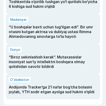
Toshkentda o‘pirilib tushgan yo‘l qurilishi bo‘yicha
6 kishiga sud hukmi o‘qildi
Madaniyat
“U boshqalar baxti uchun tug‘ilgan edi”. Bir umr
otasini kutgan aktrisa va dublyaj ustasi Rimma
Ahmedovaning sinovlarga to‘la hayoti
Dunyo
“Biroz sekinlashish kerak”. Mutaxassislar
insoniyat sun’iy intellektni boshqara olmay
qolishidan xavotir bildirdi
O‘zbekiston
Andijonda Tracker’ga 21 nafar bog‘cha bolasini
joylab, YTH sodir etgan ayolga sud hukmi o‘qildi