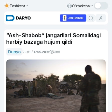
Toshkent
O‘zbekcha
“Ash-Shabob” jangarilari Somalidagi
harbiy bazaga hujum qildi
Dunyo
20:51 / 17.09.2016
365