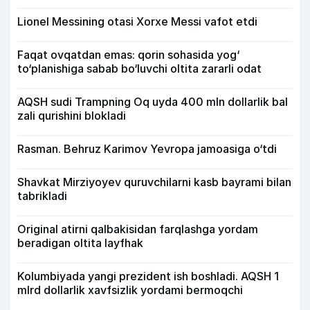
Lionel Messining otasi Xorxe Messi vafot etdi
Faqat ovqatdan emas: qorin sohasida yog‘
to‘planishiga sabab bo‘luvchi oltita zararli odat
AQSH sudi Trampning Oq uyda 400 mln dollarlik bal
zali qurishini blokladi
Rasman. Behruz Karimov Yevropa jamoasiga o‘tdi
Shavkat Mirziyoyev quruvchilarni kasb bayrami bilan
tabrikladi
Original atirni qalbakisidan farqlashga yordam
beradigan oltita layfhak
Kolumbiyada yangi prezident ish boshladi. AQSH 1
mlrd dollarlik xavfsizlik yordami bermoqchi