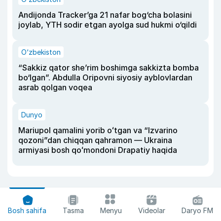
Andijonda Tracker’ga 21 nafar bog‘cha bolasini
joylab, YTH sodir etgan ayolga sud hukmi o‘qildi
O‘zbekiston
“Sakkiz qator she’rim boshimga sakkizta bomba
bo‘lgan”. Abdulla Oripovni siyosiy ayblovlardan
asrab qolgan voqea
Dunyo
Mariupol qamalini yorib oʻtgan va “Izvarino
qozoni”dan chiqqan qahramon — Ukraina
armiyasi bosh qoʻmondoni Drapatiy haqida
Bosh sahifa
Tasma
Menyu
Videolar
Daryo FM