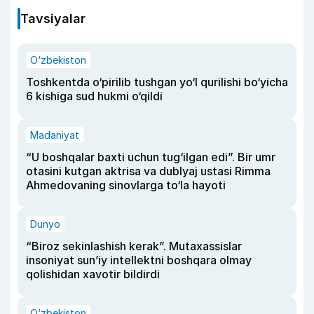
Tavsiyalar
O‘zbekiston
Toshkentda o‘pirilib tushgan yo‘l qurilishi bo‘yicha
6 kishiga sud hukmi o‘qildi
Madaniyat
“U boshqalar baxti uchun tug‘ilgan edi”. Bir umr
otasini kutgan aktrisa va dublyaj ustasi Rimma
Ahmedovaning sinovlarga to‘la hayoti
Dunyo
“Biroz sekinlashish kerak”. Mutaxassislar
insoniyat sun’iy intellektni boshqara olmay
qolishidan xavotir bildirdi
O‘zbekiston