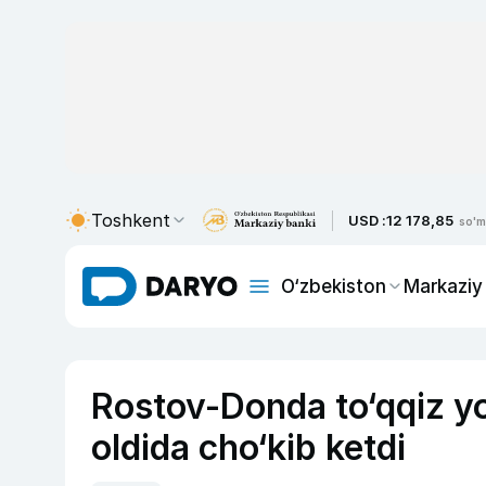
Toshkent
USD :
12 178,85
so'm
O‘zbekiston
Markaziy
Rostov-Donda to‘qqiz yo
oldida cho‘kib ketdi