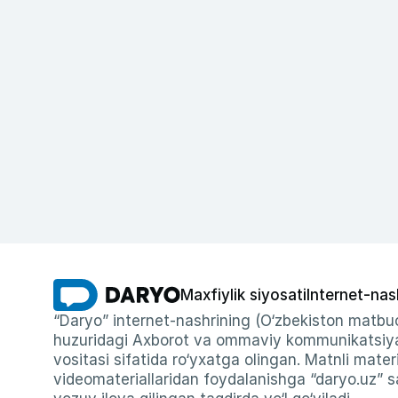
Maxfiylik siyosati
Internet-nas
“Daryo” internet-nashrining (O‘zbekiston matbuo
huzuridagi Axborot va ommaviy kommunikatsiyal
vositasi sifatida ro‘yxatga olingan. Matnli materi
videomateriallaridan foydalanishga “daryo.uz” sa