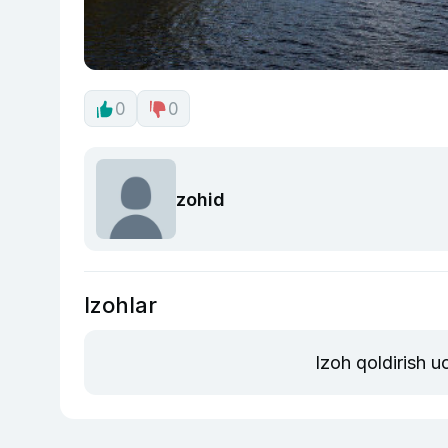
0
0
zohid
Izohlar
Izoh qoldirish 