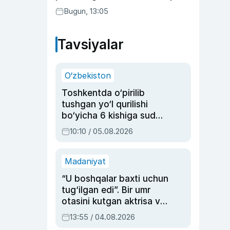
suhbatlashdi
Bugun, 13:05
Tavsiyalar
O‘zbekiston
Toshkentda o‘pirilib
tushgan yo‘l qurilishi
bo‘yicha 6 kishiga sud
hukmi o‘qildi
10:10 / 05.08.2026
Madaniyat
“U boshqalar baxti uchun
tug‘ilgan edi”. Bir umr
otasini kutgan aktrisa va
dublyaj ustasi Rimma
13:55 / 04.08.2026
Ahmedovaning