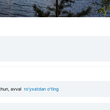
uchun, avval
ro‘yxatdan o‘ting