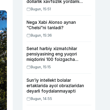
dollarlik xavfsizlik yordami
bermoqchi
Bugun, 15:51
Nega Xabi Alonso aynan
“Chelsi”ni tanladi?
Bugun, 15:36
Senat harbiy xizmatchilar
pensiyasining eng yuqori
miqdorini 100 foizgacha
oshirishni nazarda tutuvchi
Bugun, 15:15
qonunni ma’qulladi
Sun’iy intellekt bolalar
ertaklarida ayol obrazlaridan
deyarli foydalanmayapti
Bugun, 14:55