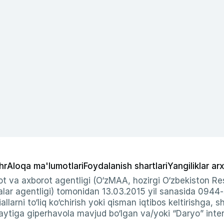
hr
Aloqa ma'lumotlari
Foydalanish shartlari
Yangiliklar arx
t va axborot agentligi (O‘zMAA, hozirgi O‘zbekiston Res
ar agentligi) tomonidan 13.03.2015 yil sanasida 0944
allarni to‘liq ko‘chirish yoki qisman iqtibos keltirishga, 
ytiga giperhavola mavjud bo‘lgan va/yoki “Daryo” intern