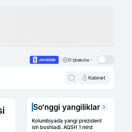
O‘zbekcha
Kabinet
So‘nggi yangiliklar
si
Kolumbiyada yangi prezident
ish boshladi. AQSH 1 mlrd