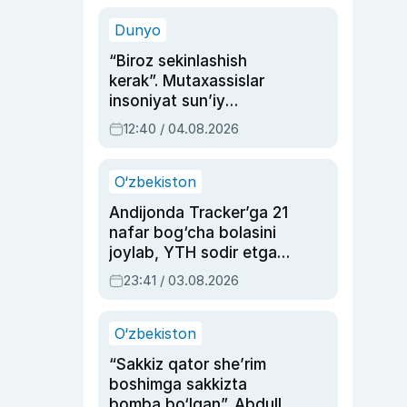
sinovlarga to‘la hayoti
Dunyo
“Biroz sekinlashish
kerak”. Mutaxassislar
insoniyat sun’iy
intellektni boshqara
12:40 / 04.08.2026
olmay qolishidan xavotir
bildirdi
O‘zbekiston
Andijonda Tracker’ga 21
nafar bog‘cha bolasini
joylab, YTH sodir etgan
ayolga sud hukmi o‘qildi
23:41 / 03.08.2026
O‘zbekiston
“Sakkiz qator she’rim
boshimga sakkizta
bomba bo‘lgan”. Abdulla