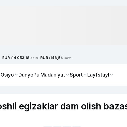
EUR :
RUB :
14 053,18
146,54
so'm
so'm
 Osiyo
Dunyo
Pul
Madaniyat
Sport
Layfstayl
shli egizaklar dam olish baza