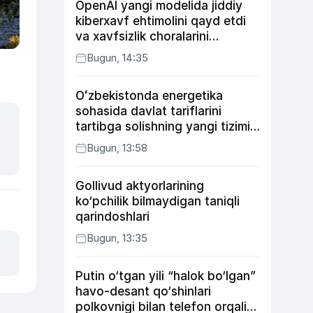
OpenAI yangi modelida jiddiy
kiberxavf ehtimolini qayd etdi
va xavfsizlik choralarini
kuchaytirdi
Bugun, 14:35
Oʻzbekistonda energetika
sohasida davlat tariflarini
tartibga solishning yangi tizimi
joriy etildi
Bugun, 13:58
Gollivud aktyorlarining
ko‘pchilik bilmaydigan taniqli
qarindoshlari
Bugun, 13:35
Putin o‘tgan yili “halok bo‘lgan”
havo-desant qo‘shinlari
polkovnigi bilan telefon orqali