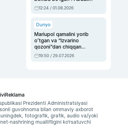
Oripovni siyosiy
12:24 / 01.08.2026
ayblovlardan asrab
qolgan voqea
Dunyo
Mariupol qamalini yorib
oʻtgan va “Izvarino
qozoni”dan chiqqan
qahramon — Ukraina
19:50 / 29.07.2026
armiyasi bosh
qoʻmondoni Drapatiy
haqida
ivi
Reklama
publikasi Prezidenti Administratsiyasi
-sonli guvohnoma bilan ommaviy axborot
shuningdek, fotografik, grafik, audio va/yoki
et-nashrining muallifligini ko‘rsatuvchi