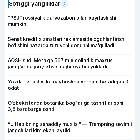
So‘nggi yangiliklar
“PSJ” rossiyalik darvozabon bilan xayrlashishi
mumkin
Senat kredit xizmatlari reklamasida ogohlantirish
bo‘lishini nazarda tutuvchi qonunni ma’qulladi
AQSH sudi Meta’ga 567 mln dollarlik maxsus
jamg‘arma joriy etish majburiyatini yukladi
Yozda terlashni kamaytirishga yordam beradigan 3
odat
O‘zbekistonda botanika bog‘lariga tashriflar soni
3,8 barobarga oshdi
“U Habibning ashaddiy muxlisi” — Trampning sevimli
jangchilari kim ekani aytildi