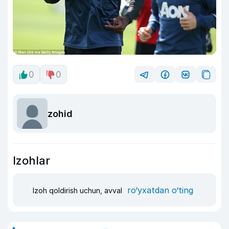
0
0
zohid
Izohlar
ro‘yxatdan o‘ting
Izoh qoldirish uchun, avval