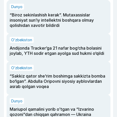
Dunyo
“Biroz sekinlashish kerak”. Mutaxassislar
insoniyat sun’iy intellektni boshqara olmay
qolishidan xavotir bildirdi
O‘zbekiston
Andijonda Tracker’ga 21 nafar bog‘cha bolasini
joylab, YTH sodir etgan ayolga sud hukmi o‘qildi
O‘zbekiston
“Sakkiz qator she’rim boshimga sakkizta bomba
bo‘lgan”. Abdulla Oripovni siyosiy ayblovlardan
asrab qolgan voqea
Dunyo
Mariupol qamalini yorib oʻtgan va “Izvarino
qozoni”dan chiqqan qahramon — Ukraina