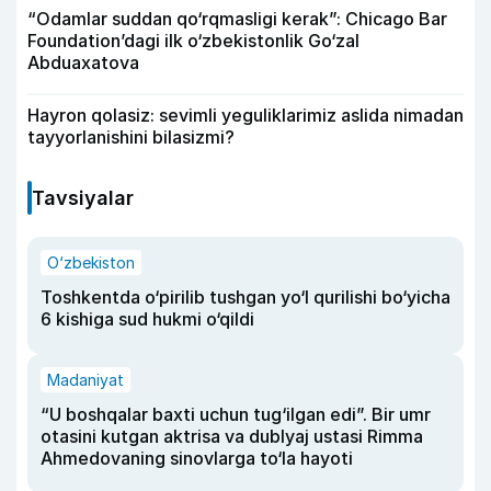
“Odamlar suddan qo‘rqmasligi kerak”: Chicago Bar
Foundation’dagi ilk o‘zbekistonlik Go‘zal
Abduaxatova
Hayron qolasiz: sevimli yeguliklarimiz aslida nimadan
tayyorlanishini bilasizmi?
Tavsiyalar
O‘zbekiston
Toshkentda o‘pirilib tushgan yo‘l qurilishi bo‘yicha
6 kishiga sud hukmi o‘qildi
Madaniyat
“U boshqalar baxti uchun tug‘ilgan edi”. Bir umr
otasini kutgan aktrisa va dublyaj ustasi Rimma
Ahmedovaning sinovlarga to‘la hayoti