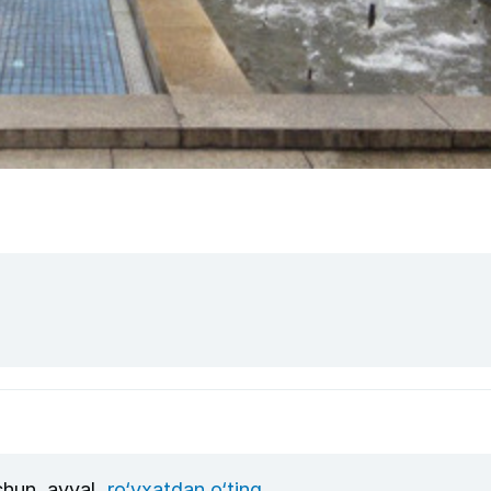
uchun, avval
ro‘yxatdan o‘ting