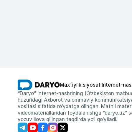
Maxfiylik siyosati
Internet-nas
“Daryo” internet-nashrining (O‘zbekiston matbuo
huzuridagi Axborot va ommaviy kommunikatsiyal
vositasi sifatida ro‘yxatga olingan. Matnli materi
videomateriallaridan foydalanishga “daryo.uz” sa
yozuv ilova qilingan taqdirda yo‘l qo‘yiladi.