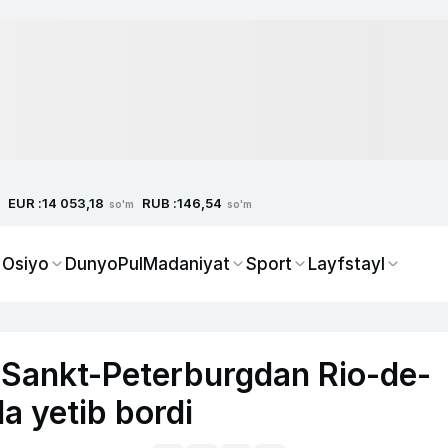
EUR :
RUB :
14 053,18
146,54
so'm
so'm
 Osiyo
Dunyo
Pul
Madaniyat
Sport
Layfstayl
a Sankt-Peterburgdan Rio-de-
 yetib bordi