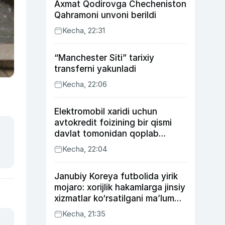
Axmat Qodirovga Checheniston
Qahramoni unvoni berildi
Kecha, 22:31
“Manchester Siti” tarixiy
transferni yakunladi
Kecha, 22:06
Elektromobil xaridi uchun
avtokredit foizining bir qismi
davlat tomonidan qoplab
berilishi mumkin
Kecha, 22:04
Janubiy Koreya futbolida yirik
mojaro: xorijlik hakamlarga jinsiy
xizmatlar ko‘rsatilgani ma’lum
qilindi
Kecha, 21:35