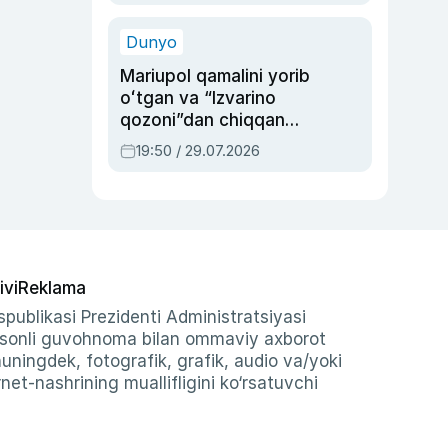
qolgan voqea
Dunyo
Mariupol qamalini yorib
oʻtgan va “Izvarino
qozoni”dan chiqqan
qahramon — Ukraina
19:50 / 29.07.2026
armiyasi bosh
qoʻmondoni Drapatiy
haqida
ivi
Reklama
publikasi Prezidenti Administratsiyasi
-sonli guvohnoma bilan ommaviy axborot
shuningdek, fotografik, grafik, audio va/yoki
et-nashrining muallifligini ko‘rsatuvchi