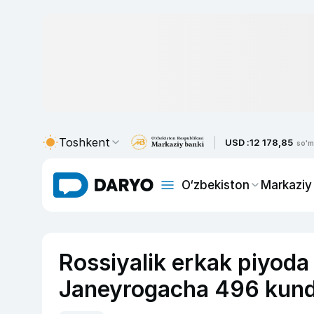
Toshkent
USD :
12 178,85
so'm
O‘zbekiston
Markaziy
Rossiyalik erkak piyod
Janeyrogacha 496 kunda