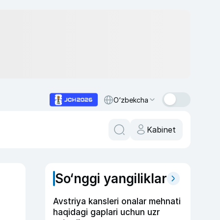
O‘zbekcha
Kabinet
So‘nggi yangiliklar
Avstriya kansleri onalar mehnati
haqidagi gaplari uchun uzr