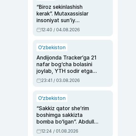
“Biroz sekinlashish
kerak”. Mutaxassislar
insoniyat sun’iy
intellektni boshqara
12:40 / 04.08.2026
olmay qolishidan xavotir
bildirdi
O‘zbekiston
Andijonda Tracker’ga 21
nafar bog‘cha bolasini
joylab, YTH sodir etgan
ayolga sud hukmi o‘qildi
23:41 / 03.08.2026
O‘zbekiston
“Sakkiz qator she’rim
boshimga sakkizta
bomba bo‘lgan”. Abdulla
Oripovni siyosiy
12:24 / 01.08.2026
ayblovlardan asrab