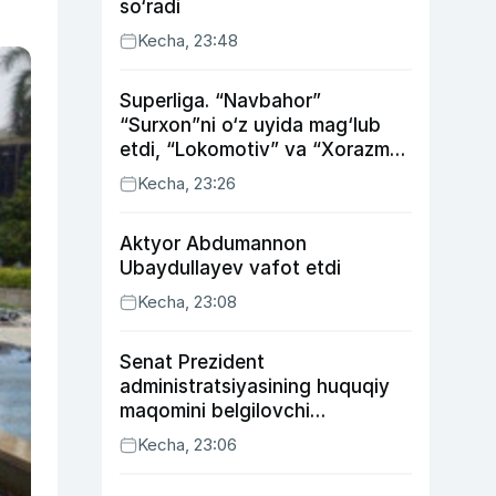
so‘radi
Kecha, 23:48
Superliga. “Navbahor”
“Surxon”ni o‘z uyida mag‘lub
etdi, “Lokomotiv” va “Xorazm”
uyda g‘alaba qozondi
Kecha, 23:26
Aktyor Abdu­mannon
Ubaydullayev vafot etdi
Kecha, 23:08
Senat Prezident
administratsiyasining huquqiy
maqomini belgilovchi
konstitutsiyaviy qonunni
Kecha, 23:06
ma’qulladi