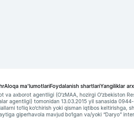
hr
Aloqa ma'lumotlari
Foydalanish shartlari
Yangiliklar arx
t va axborot agentligi (O‘zMAA, hozirgi O‘zbekiston Res
ar agentligi) tomonidan 13.03.2015 yil sanasida 0944
allarni to‘liq ko‘chirish yoki qisman iqtibos keltirishga, 
ytiga giperhavola mavjud bo‘lgan va/yoki “Daryo” intern