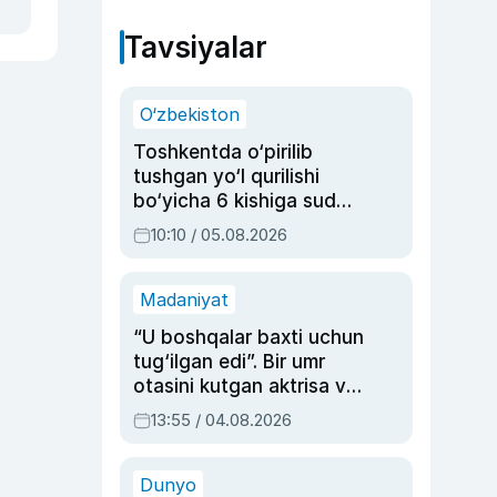
Tavsiyalar
O‘zbekiston
Toshkentda o‘pirilib
tushgan yo‘l qurilishi
bo‘yicha 6 kishiga sud
hukmi o‘qildi
10:10 / 05.08.2026
Madaniyat
“U boshqalar baxti uchun
tug‘ilgan edi”. Bir umr
otasini kutgan aktrisa va
dublyaj ustasi Rimma
13:55 / 04.08.2026
Ahmedovaning
sinovlarga to‘la hayoti
Dunyo