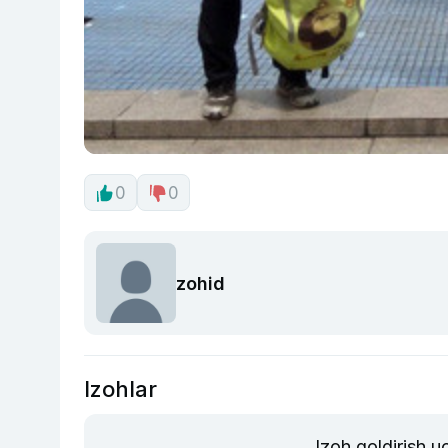
0
0
zohid
Izohlar
Izoh qoldirish 