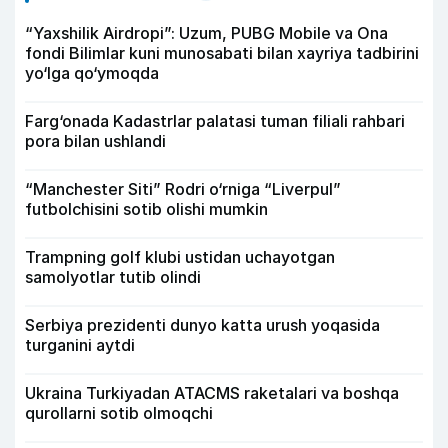
“Yaxshilik Airdropi”: Uzum, PUBG Mobile va Ona
fondi Bilimlar kuni munosabati bilan xayriya tadbirini
yo‘lga qo‘ymoqda
Farg‘onada Kadastrlar palatasi tuman filiali rahbari
pora bilan ushlandi
“Manchester Siti” Rodri o‘rniga “Liverpul”
futbolchisini sotib olishi mumkin
Trampning golf klubi ustidan uchayotgan
samolyotlar tutib olindi
Serbiya prezidenti dunyo katta urush yoqasida
turganini aytdi
Ukraina Turkiyadan ATACMS raketalari va boshqa
qurollarni sotib olmoqchi