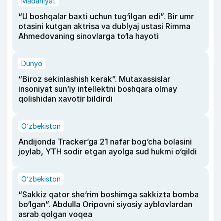
Madaniyat
“U boshqalar baxti uchun tug‘ilgan edi”. Bir umr
otasini kutgan aktrisa va dublyaj ustasi Rimma
Ahmedovaning sinovlarga to‘la hayoti
Dunyo
“Biroz sekinlashish kerak”. Mutaxassislar
insoniyat sun’iy intellektni boshqara olmay
qolishidan xavotir bildirdi
O‘zbekiston
Andijonda Tracker’ga 21 nafar bog‘cha bolasini
joylab, YTH sodir etgan ayolga sud hukmi o‘qildi
O‘zbekiston
“Sakkiz qator she’rim boshimga sakkizta bomba
bo‘lgan”. Abdulla Oripovni siyosiy ayblovlardan
asrab qolgan voqea