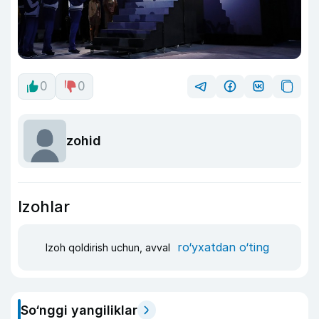
0
0
zohid
Izohlar
ro‘yxatdan o‘ting
Izoh qoldirish uchun, avval
So‘nggi yangiliklar