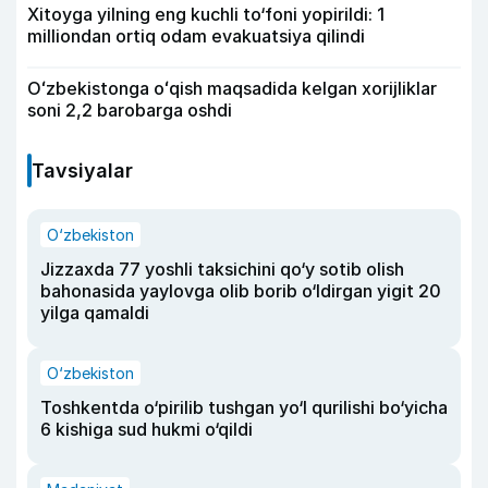
Xitoyga yilning eng kuchli to‘foni yopirildi: 1
milliondan ortiq odam evakuatsiya qilindi
Oʻzbekistonga oʻqish maqsadida kelgan xorijliklar
soni 2,2 barobarga oshdi
Tavsiyalar
O‘zbekiston
Jizzaxda 77 yoshli taksichini qo‘y sotib olish
bahonasida yaylovga olib borib o‘ldirgan yigit 20
yilga qamaldi
O‘zbekiston
Toshkentda o‘pirilib tushgan yo‘l qurilishi bo‘yicha
6 kishiga sud hukmi o‘qildi