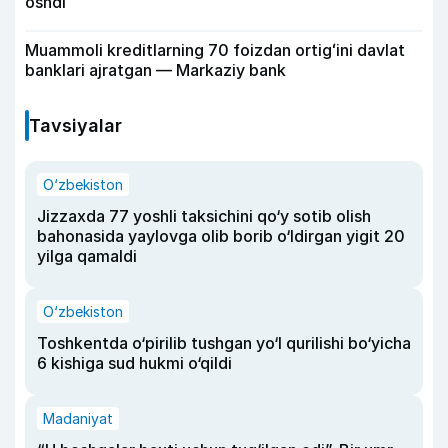
oshdi
Muammoli kreditlarning 70 foizdan ortigʻini davlat
banklari ajratgan — Markaziy bank
Tavsiyalar
O‘zbekiston
Jizzaxda 77 yoshli taksichini qo‘y sotib olish
bahonasida yaylovga olib borib o‘ldirgan yigit 20
yilga qamaldi
O‘zbekiston
Toshkentda o‘pirilib tushgan yo‘l qurilishi bo‘yicha
6 kishiga sud hukmi o‘qildi
Madaniyat