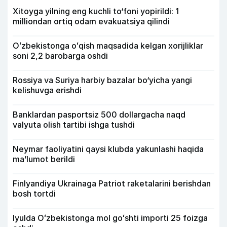
Xitoyga yilning eng kuchli to‘foni yopirildi: 1
milliondan ortiq odam evakuatsiya qilindi
Oʻzbekistonga oʻqish maqsadida kelgan xorijliklar
soni 2,2 barobarga oshdi
Rossiya va Suriya harbiy bazalar bo‘yicha yangi
kelishuvga erishdi
Banklardan pasportsiz 500 dollargacha naqd
valyuta olish tartibi ishga tushdi
Neymar faoliyatini qaysi klubda yakunlashi haqida
ma’lumot berildi
Finlyandiya Ukrainaga Patriot raketalarini berishdan
bosh tortdi
Iyulda Oʻzbekistonga mol goʻshti importi 25 foizga