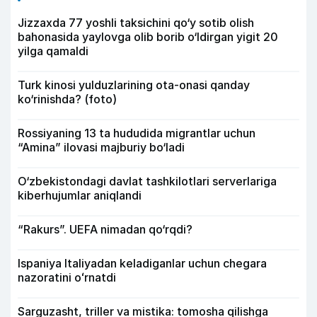
Jizzaxda 77 yoshli taksichini qo‘y sotib olish
bahonasida yaylovga olib borib o‘ldirgan yigit 20
yilga qamaldi
Turk kinosi yulduzlarining ota-onasi qanday
ko‘rinishda? (foto)
Rossiyaning 13 ta hududida migrantlar uchun
“Amina” ilovasi majburiy bo‘ladi
O‘zbekistondagi davlat tashkilotlari serverlariga
kiberhujumlar aniqlandi
“Rakurs”. UEFA nimadan qo‘rqdi?
Ispaniya Italiyadan keladiganlar uchun chegara
nazoratini oʻrnatdi
Sarguzasht, triller va mistika: tomosha qilishga