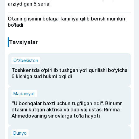
arziydigan 5 serial
Otaning ismini bolaga familiya qilib berish mumkin
bo‘ladi
Tavsiyalar
O‘zbekiston
Toshkentda o‘pirilib tushgan yo‘l qurilishi bo‘yicha
6 kishiga sud hukmi o‘qildi
Madaniyat
“U boshqalar baxti uchun tug‘ilgan edi”. Bir umr
otasini kutgan aktrisa va dublyaj ustasi Rimma
Ahmedovaning sinovlarga to‘la hayoti
Dunyo