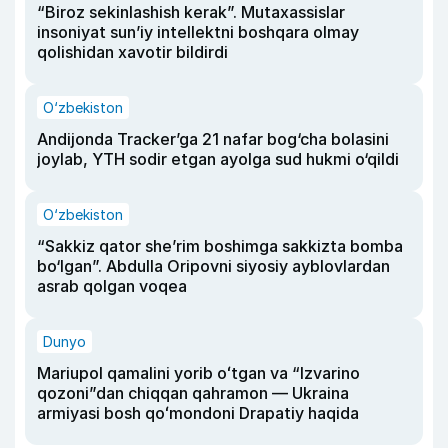
“Biroz sekinlashish kerak”. Mutaxassislar
insoniyat sun’iy intellektni boshqara olmay
qolishidan xavotir bildirdi
O‘zbekiston
Andijonda Tracker’ga 21 nafar bog‘cha bolasini
joylab, YTH sodir etgan ayolga sud hukmi o‘qildi
O‘zbekiston
“Sakkiz qator she’rim boshimga sakkizta bomba
bo‘lgan”. Abdulla Oripovni siyosiy ayblovlardan
asrab qolgan voqea
Dunyo
Mariupol qamalini yorib oʻtgan va “Izvarino
qozoni”dan chiqqan qahramon — Ukraina
armiyasi bosh qoʻmondoni Drapatiy haqida