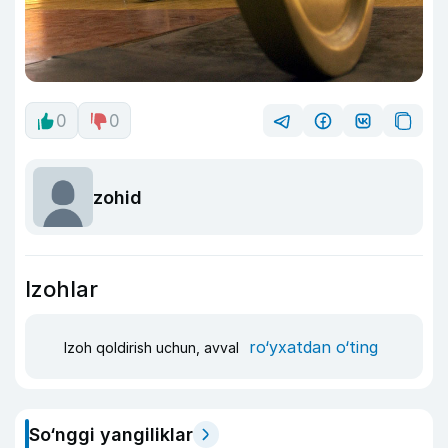
0
0
zohid
Izohlar
ro‘yxatdan o‘ting
Izoh qoldirish uchun, avval
So‘nggi yangiliklar