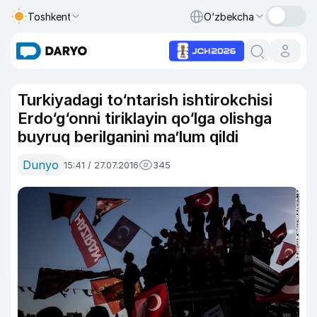
Toshkent
O‘zbekcha
Turkiyadagi to‘ntarish ishtirokchisi
Erdo‘g‘onni tiriklayin qo‘lga olishga
buyruq berilganini ma’lum qildi
Dunyo
15:41 / 27.07.2016
345