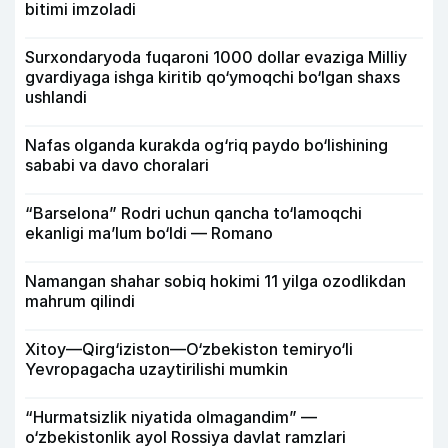
bitimi imzoladi
Surxondaryoda fuqaroni 1000 dollar evaziga Milliy
gvardiyaga ishga kiritib qo‘ymoqchi bo‘lgan shaxs
ushlandi
Nafas olganda kurakda og‘riq paydo bo‘lishining
sababi va davo choralari
“Barselona” Rodri uchun qancha to‘lamoqchi
ekanligi ma’lum bo‘ldi — Romano
Namangan shahar sobiq hokimi 11 yilga ozodlikdan
mahrum qilindi
Xitoy—Qirg‘iziston—O‘zbekiston temiryo‘li
Yevropagacha uzaytirilishi mumkin
“Hurmatsizlik niyatida olmagandim” —
o‘zbekistonlik ayol Rossiya davlat ramzlari