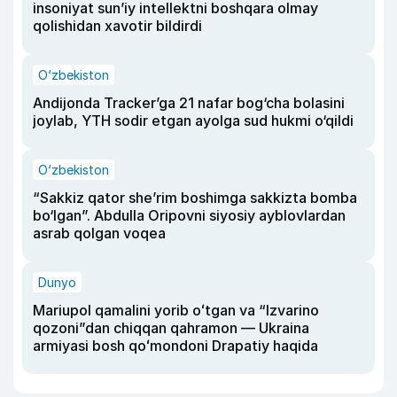
insoniyat sun’iy intellektni boshqara olmay
qolishidan xavotir bildirdi
O‘zbekiston
Andijonda Tracker’ga 21 nafar bog‘cha bolasini
joylab, YTH sodir etgan ayolga sud hukmi o‘qildi
O‘zbekiston
“Sakkiz qator she’rim boshimga sakkizta bomba
bo‘lgan”. Abdulla Oripovni siyosiy ayblovlardan
asrab qolgan voqea
Dunyo
Mariupol qamalini yorib oʻtgan va “Izvarino
qozoni”dan chiqqan qahramon — Ukraina
armiyasi bosh qoʻmondoni Drapatiy haqida